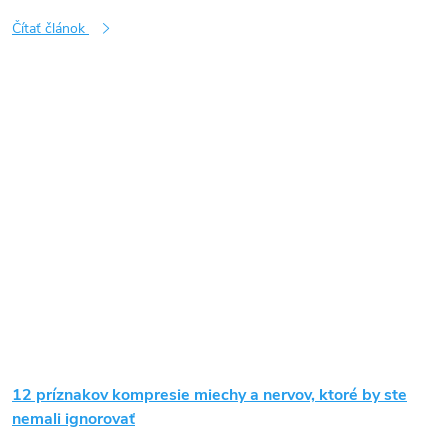
Čítať článok
12 príznakov kompresie miechy a nervov, ktoré by ste
nemali ignorovať