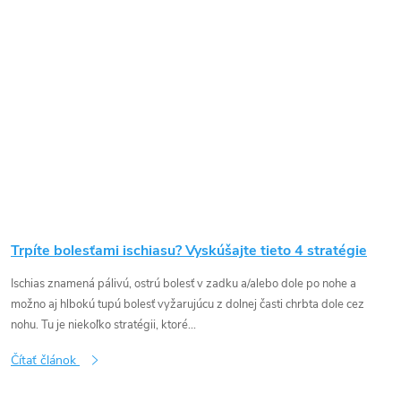
Trpíte bolesťami ischiasu? Vyskúšajte tieto 4 stratégie
Ischias znamená pálivú, ostrú bolesť v zadku a/alebo dole po nohe a
možno aj hlbokú tupú bolesť vyžarujúcu z dolnej časti chrbta dole cez
nohu. Tu je niekoľko stratégii, ktoré...
Čítať článok