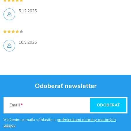
5.12.2025
18.9.2025
Odoberať newsletter
Z
Email
ODOBERAŤ
á
Vložením e-mailu súhlasíte s
podmienkami ochrany osobných
p
údajov