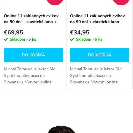
Online 11 základných cvikov
Online 11 základných cvikov
na 90 dní + elastické lano +
na 90 dní + elastické lano
podložka Profi
€69,95
€34,95
Skladom
>5 ks
Skladom
>5 ks
DO KOŠÍKA
DO KOŠÍKA
Michal Tomulec je lektor SM
Michal Tomulec je lektor SM
Systému pôsobiaci na
Systému pôsobiaci na
Slovensku. Vytvoril online
Slovensku. Vytvoril online
inštruktážne videá 11
inštruktážne videá 11
základných cvikov SM Systému
základných cvikov SM Systému
s vysvetlením a...
s vysvetlením a...