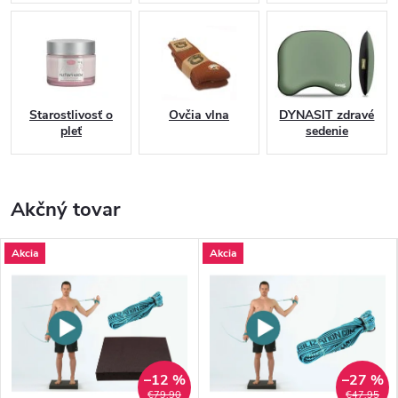
Starostlivosť o
Ovčia vlna
DYNASIT zdravé
pleť
sedenie
Akčný tovar
Akcia
Akcia
–12 %
–27 %
€79,90
€47,95