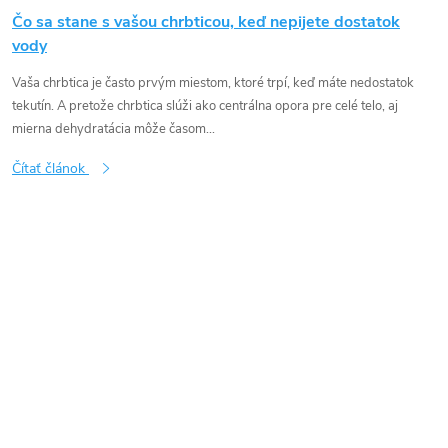
Čo sa stane s vašou chrbticou, keď nepijete dostatok
vody
Vaša chrbtica je často prvým miestom, ktoré trpí, keď máte nedostatok
tekutín. A pretože chrbtica slúži ako centrálna opora pre celé telo, aj
mierna dehydratácia môže časom...
Čítať článok