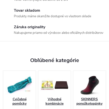
k
Tovar skladom
o
Produkty máme okamžite dostupné vo vlastnom sklade
1
Záruka originality
Nakupujeme priamo od výrobcov alebo oficiálnych distribútorov
5
r
o
Obľúbené kategórie
k
o
v
Cvičebné
Výhodné
SKINNERS
pomôcky
kombinácie
ponožkotopánky