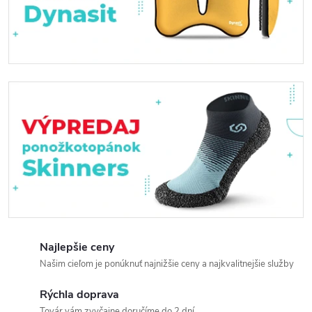
m
o
m
u
ž
v
i
a
Najlepšie ceny
c
Našim cieľom je ponúknuť najnižšie ceny a najkvalitnejšie služby
a
Rýchla doprava
Továr vám zvyčajne doručíme do 2 dní