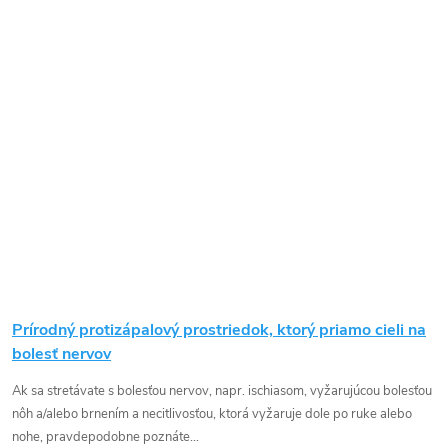
Prírodný protizápalový prostriedok, ktorý priamo cieli na
bolesť nervov
Ak sa stretávate s bolesťou nervov, napr. ischiasom, vyžarujúcou bolesťou
nôh a/alebo brnením a necitlivosťou, ktorá vyžaruje dole po ruke alebo
nohe, pravdepodobne poznáte...