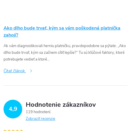
Ako dlho bude trvať, kým sa vám poškodená platnička
zahojí?
Ak vám diagnostikovali herniu platničku, pravdepodobne sa pýtate: „Ako
dlho bude trvať, kým sa začnem cítiť lepšie?“ Tu sú kľúčové faktory, ktoré
potrebujete vedieť a ktoré...
Čítať článok
Hodnotenie zákazníkov
4,9
119 hodnotení
Zobraziť recenzie