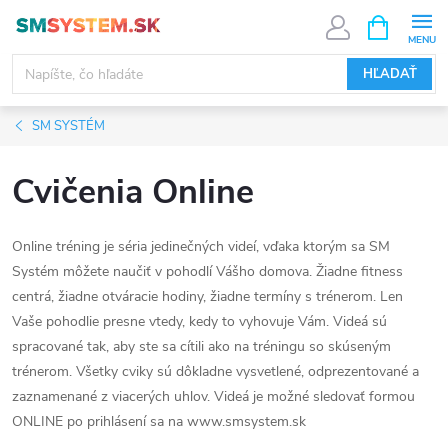
Prejsť
NÁKUPN
KOŠÍK
na
obsah
HĽADAŤ
SM SYSTÉM
Cvičenia Online
Online tréning je séria jedinečných videí, vďaka ktorým sa SM
Systém môžete naučiť v pohodlí Vášho domova. Žiadne fitness
centrá, žiadne otváracie hodiny, žiadne termíny s trénerom. Len
Vaše pohodlie presne vtedy, kedy to vyhovuje Vám. Videá sú
spracované tak, aby ste sa cítili ako na tréningu so skúseným
trénerom. Všetky cviky sú dôkladne vysvetlené, odprezentované a
zaznamenané z viacerých uhlov. Videá je možné sledovať formou
ONLINE po prihlásení sa na www.smsystem.sk