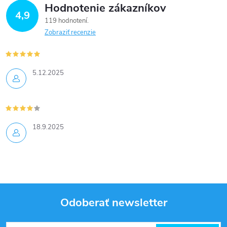
Hodnotenie zákazníkov
v
4,9
119 hodnotení
k
Zobraziť recenzie
y
v
5.12.2025
ý
p
18.9.2025
i
s
u
Odoberať newsletter
Z