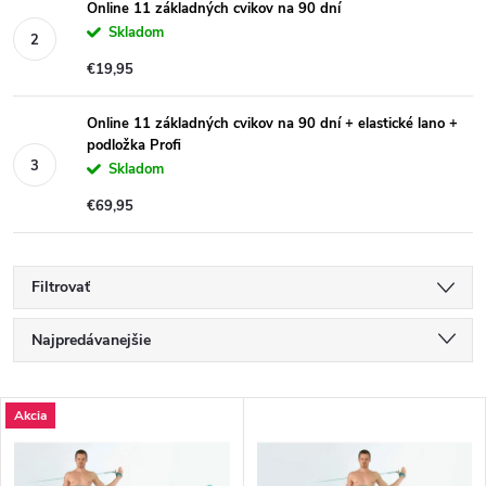
Online 11 základných cvikov na 90 dní
Skladom
€19,95
Online 11 základných cvikov na 90 dní + elastické lano +
podložka Profi
Skladom
€69,95
Filtrovať
R
Najpredávanejšie
a
Najlacnejšie
V
Akcia
Najdrahšie
d
ý
Abecedne