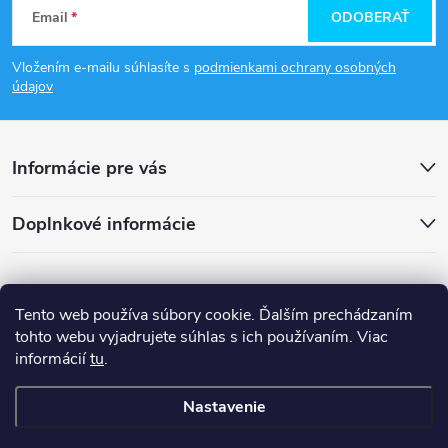
Email
ODOBERAŤ
á
Vložením e-mailu súhlasíte s
podmienkami ochrany osobných
p
údajov
ä
Informácie pre vás
t
Doplnkové informácie
i
e
Tento web používa súbory cookie. Ďalším prechádzaním
tohto webu vyjadrujete súhlas s ich používaním. Viac
informácií
tu
.
Nastavenie