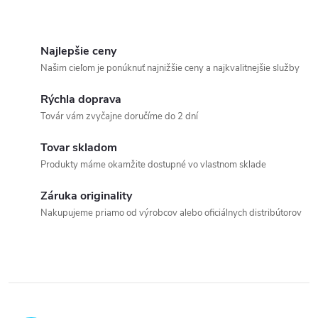
základných cvikov SM Systému
s vysvetlením a...
O
v
Najlepšie ceny
Našim cieľom je ponúknuť najnižšie ceny a najkvalitnejšie služby
l
Rýchla doprava
á
Továr vám zvyčajne doručíme do 2 dní
d
Tovar skladom
a
Produkty máme okamžite dostupné vo vlastnom sklade
c
Záruka originality
Nakupujeme priamo od výrobcov alebo oficiálnych distribútorov
i
e
p
r