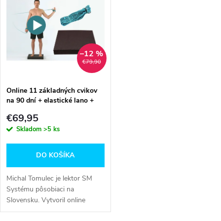
k
t
t
o
o
–12 %
v
€79,90
v
Online 11 základných cvikov
na 90 dní + elastické lano +
podložka Profi
€69,95
Skladom
>5 ks
DO KOŠÍKA
Michal Tomulec je lektor SM
Systému pôsobiaci na
Slovensku. Vytvoril online
inštruktážne videá 11