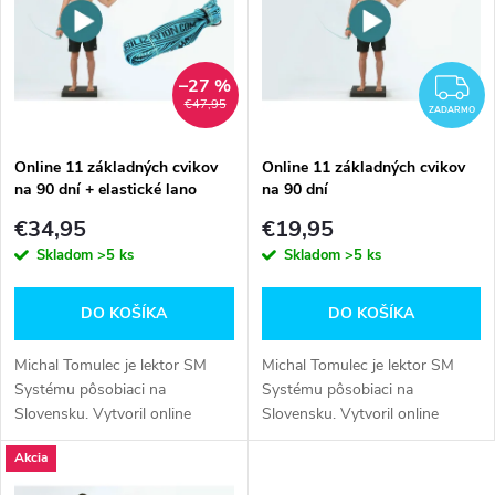
e
p
n
i
–27 %
Z
€47,95
i
ZADARMO
s
e
Online 11 základných cvikov
Online 11 základných cvikov
na 90 dní + elastické lano
na 90 dní
p
p
€34,95
€19,95
r
Skladom
>5 ks
Skladom
>5 ks
r
o
DO KOŠÍKA
DO KOŠÍKA
o
d
Michal Tomulec je lektor SM
Michal Tomulec je lektor SM
d
Systému pôsobiaci na
Systému pôsobiaci na
Slovensku. Vytvoril online
Slovensku. Vytvoril online
u
inštruktážne videá 11
inštruktážne videá 11
u
Akcia
základných cvikov SM Systému
základných cvikov SM Systému
k
s vysvetlením a...
s vysvetlením a...