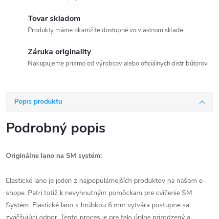
Tovar skladom
Produkty máme okamžite dostupné vo vlastnom sklade
Záruka originality
Nakupujeme priamo od výrobcov alebo oficiálnych distribútorov
Popis produktu
Podrobný popis
Originálne lano na SM systém:
Elastické lano je jeden z najpopulárnejších produktov na našom e-
shope. Patrí totiž k nevyhnutným pomôckam pre cvičenie SM
Systém. Elastické lano s hrúbkou 6 mm vytvára postupne sa
zväčšujúci odpor. Tento proces je pre telo úplne prirodzený a