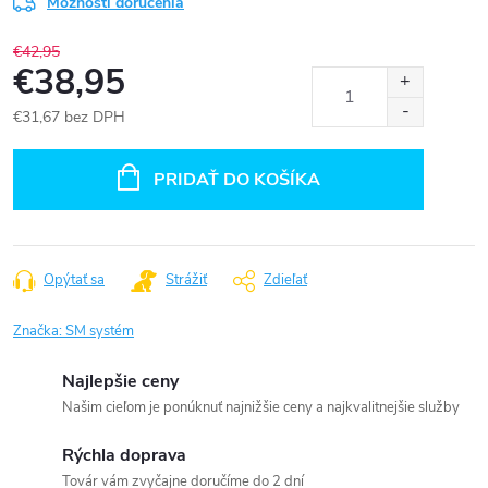
Možnosti doručenia
€42,95
€38,95
€31,67 bez DPH
Jednotková
cena:
PRIDAŤ DO KOŠÍKA
Opýtať sa
Strážiť
Zdieľať
Značka:
SM systém
Najlepšie ceny
Našim cieľom je ponúknuť najnižšie ceny a najkvalitnejšie služby
Rýchla doprava
Továr vám zvyčajne doručíme do 2 dní