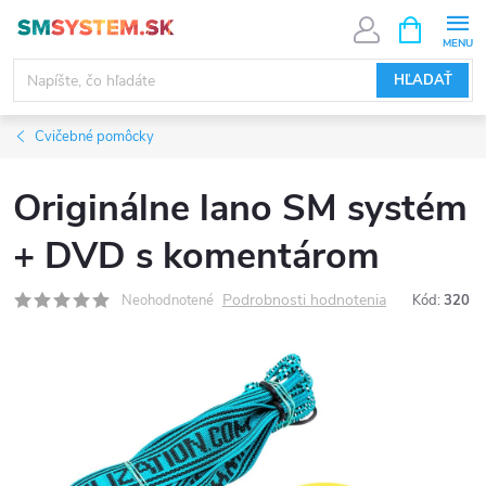
Prejsť
NÁKUPN
KOŠÍK
na
obsah
HĽADAŤ
Cvičebné pomôcky
Originálne lano SM systém
+ DVD s komentárom
Podrobnosti hodnotenia
Neohodnotené
Kód:
320