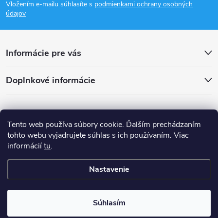
Vložením e-mailu súhlasíte s
podmienkami ochrany osobných
p
údajov
ä
Informácie pre vás
t
Doplnkové informácie
i
e
Tento web používa súbory cookie. Ďalším prechádzaním
tohto webu vyjadrujete súhlas s ich používaním. Viac
informácií
tu
.
Nastavenie
Copyright 2026
smsystem.sk
. Všetky práva vyhradené.
Súhlasím
Vytvoril Shoptet