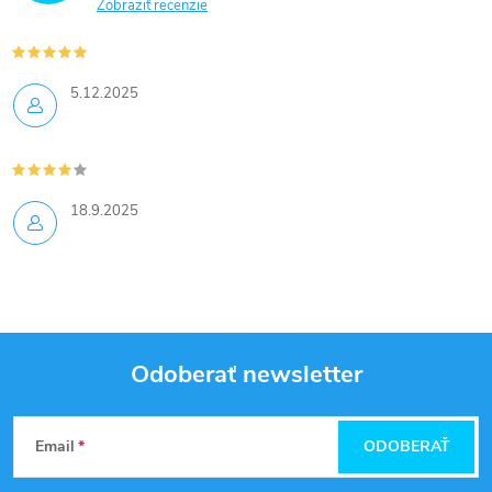
Zobraziť recenzie
5.12.2025
18.9.2025
Odoberať newsletter
Z
Email
ODOBERAŤ
á