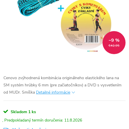
–9 %
€42,95
Cenovo zvýhodnená kombinácia originálneho elastického lana na
SM systém hrúbky 6 mm (pre začiatočníkov) a DVD s vysvetlením
od MUDr. Smíška
Detailné informácie
Skladom
1 ks
11.8.2026