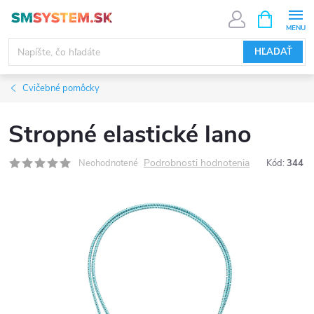
Prejsť
NÁKUPN
KOŠÍK
na
obsah
HĽADAŤ
Cvičebné pomôcky
Stropné elastické lano
Podrobnosti hodnotenia
Neohodnotené
Kód:
344