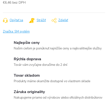
€6,46 bez DPH
Jednotková
cena:
Opýtať sa
Strážiť
Zdieľať
Značka:
SM systém
Najlepšie ceny
Našim cieľom je ponúknuť najnižšie ceny a najkvalitnejšie služby
Rýchla doprava
Továr vám zvyčajne doručíme do 2 dní
Tovar skladom
Produkty máme okamžite dostupné vo vlastnom sklade
Záruka originality
Nakupujeme priamo od výrobcov alebo oficiálnych distribútorov