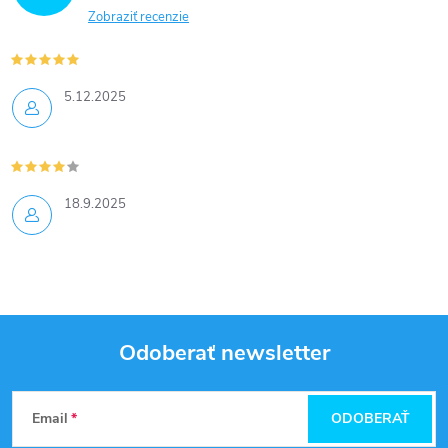
Zobraziť recenzie
5.12.2025
18.9.2025
Odoberať newsletter
Z
Email
ODOBERAŤ