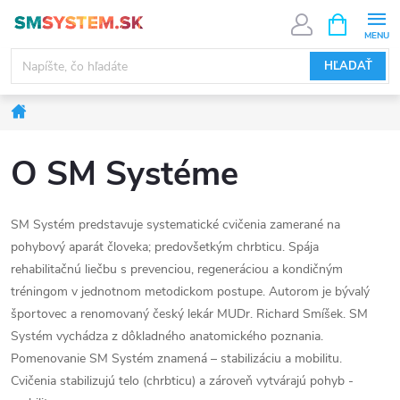
Prejsť
NÁKUPN
KOŠÍK
na
obsah
HĽADAŤ
Domov
O SM Systéme
SM Systém predstavuje systematické cvičenia zamerané na
pohybový aparát človeka; predovšetkým chrbticu. Spája
rehabilitačnú liečbu s prevenciou, regeneráciou a kondičným
tréningom v jednotnom metodickom postupe. Autorom je bývalý
športovec a renomovaný český lekár MUDr. Richard Smíšek. SM
Systém vychádza z dôkladného anatomického poznania.
Pomenovanie SM Systém znamená – stabilizáciu a mobilitu.
Cvičenia stabilizujú telo (chrbticu) a zároveň vytvárajú pohyb -