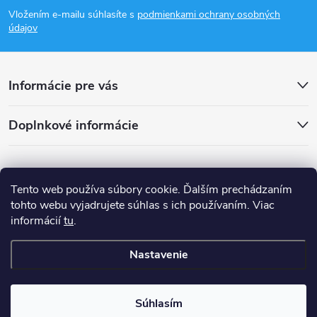
á
Vložením e-mailu súhlasíte s
podmienkami ochrany osobných
p
údajov
ä
Informácie pre vás
t
Doplnkové informácie
i
e
Tento web používa súbory cookie. Ďalším prechádzaním
tohto webu vyjadrujete súhlas s ich používaním. Viac
informácií
tu
.
Nastavenie
Copyright 2026
smsystem.sk
. Všetky práva vyhradené.
Súhlasím
Vytvoril Shoptet