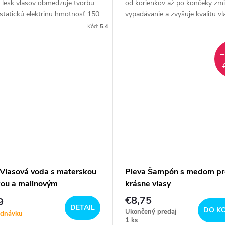
 lesk vlasov obmedzuje tvorbu
od korienkov až po končeky zmi
 statickú elektrinu hmotnosť 150
vypadávanie a zvyšuje kvalitu vl
o 500 g
hmotnosť 115 g alebo 480 g
Kód:
5.4
 Vlasová voda s materskou
Pleva Šampón s medom pr
kou a malinovým
krásne vlasy
ntom
€8,75
9
DETAIL
DO K
Ukončený predaj
ednávku
1 ks