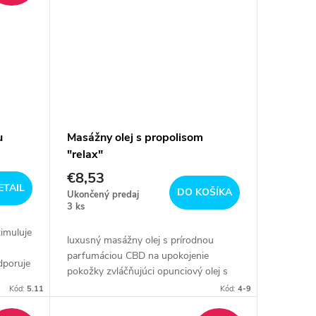
u
Masážny olej s propolisom
"relax"
€8,53
ETAIL
DO KOŠÍKA
Ukončený predaj
3 ks
imuluje
luxusný masážny olej s prírodnou
parfumáciou CBD na upokojenie
dporuje
pokožky zvláčňujúci opunciový olej s
anti-aging efektom hmotnosť 115 g
Kód:
5.11
Kód:
4-9