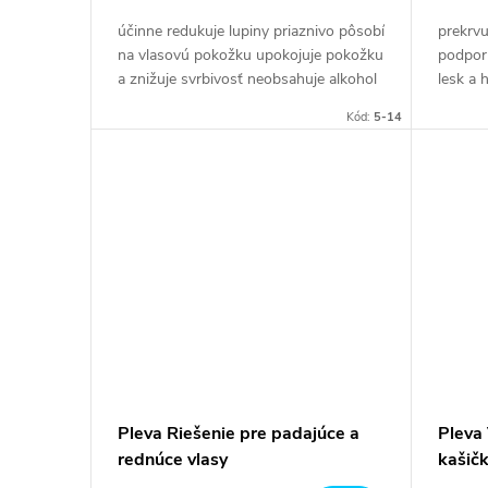
účinne redukuje lupiny priaznivo pôsobí
prekrvu
na vlasovú pokožku upokojuje pokožku
podpor
a znižuje svrbivosť neobsahuje alkohol
lesk a 
hmotnosť 115 g
hmotno
Kód:
5-14
Pleva Riešenie pre padajúce a
Pleva
rednúce vlasy
kašič
žiariv