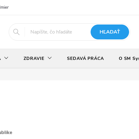
dmienky
Podmienky ochrany osobných údajov
Odstúpenie od zmlu
HĽADAŤ
A
ZDRAVIE
SEDAVÁ PRÁCA
O SM Sy
ublike