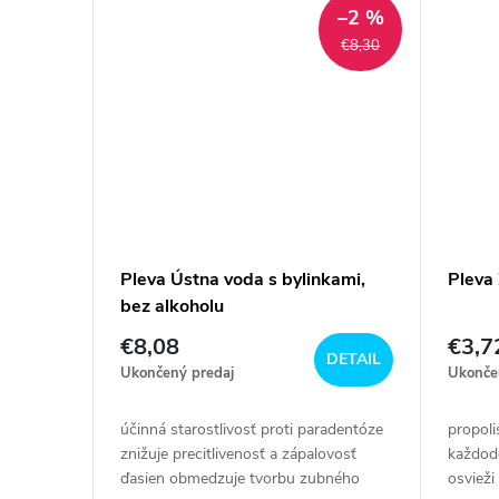
t
–2 %
t
€8,30
o
o
v
v
Pleva Ústna voda s bylinkami,
Pleva
bez alkoholu
€8,08
€3,7
DETAIL
Ukončený predaj
Ukonče
účinná starostlivosť proti paradentóze
propoli
znižuje precitlivenosť a zápalovosť
každode
ďasien obmedzuje tvorbu zubného
osviež