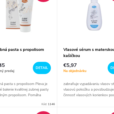
ubná pasta s propolisom
Vlasové sérum s matersko
kašičkou
45
€5,97
DETAIL
D
ný predaj
Na objednávku
á pasta s propolisom Pleva je
zabraňuje vypadávaniu vlasov st
 balenie kvalitnej zubnej pasty
vlasovú pokožku a povzbudzuje
odným propolisom. Pomáha
činnosť vlasových korienkov po
 zuby a ďasná pred baktériami,...
rast nových a silných vlasov...
Kód:
1146