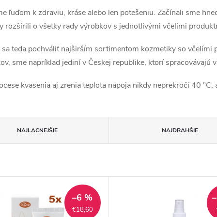
ľuďom k zdraviu, kráse alebo len potešeniu. Začínali sme hneď 
rozšírili o všetky rady výrobkov s jednotlivými včelími produk
 teda pochváliť najširším sortimentom kozmetiky so včelími pr
v, sme napríklad jediní v Českej republike, ktorí spracovávajú vč
ese kvasenia aj zrenia teplota nápoja nikdy neprekročí 40 °C, 
NAJLACNEJŠIE
NAJDRAHŠIE
–6 %
€18,60