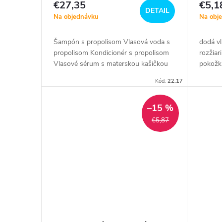
€27,35
€5,1
DETAIL
Na objednávku
Na obj
Šampón s propolisom Vlasová voda s
dodá vl
propolisom Kondicionér s propolisom
rozžiar
Vlasové sérum s materskou kašičkou
pokožk
Včelí kvetový peľ rúskovaný...
115 g
Kód:
22.17
–15 %
€5,87