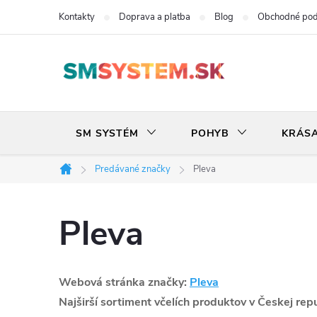
Prejsť
Kontakty
Doprava a platba
Blog
Obchodné po
na
obsah
SM SYSTÉM
POHYB
KRÁS
Predávané značky
Pleva
Domov
Pleva
Webová stránka značky:
Pleva
Najširší sortiment včelích produktov v Českej rep