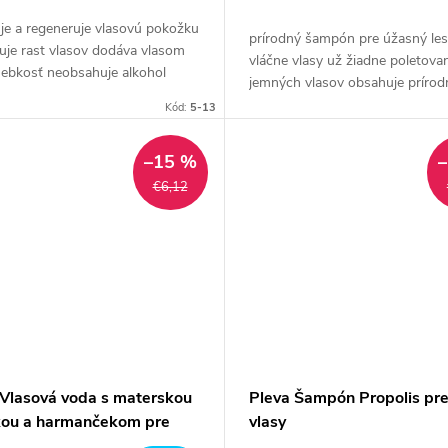
je a regeneruje vlasovú pokožku
prírodný šampón pre úžasný les
uje rast vlasov dodáva vlasom
vláčne vlasy už žiadne poletova
hebkosť neobsahuje alkohol
jemných vlasov obsahuje prírod
sť 115 g
zložky, ktoré posilňujú rast nov
Kód:
5-13
vlasov...
–15 %
€6,12
 Vlasová voda s materskou
Pleva Šampón Propolis pre
kou a harmančekom pre
vlasy
é vlasy