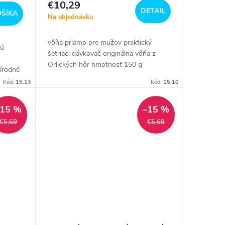
€10,29
DETAIL
OŠÍKA
Na objednávku
vôňa priamo pre mužov praktický
vú
šetriaci dávkovač originálna vôňa z
Orlických hôr hmotnosť 150 g
írodné
ých
Kód:
15.13
Kód:
15.10
–15 %
–15 %
€5,69
€5,69