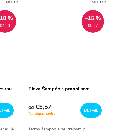
hmotnosť 75 g
Kód:
1.5
Kód:
15.5
–18 %
–15 %
€4,83
€5,57
rskou
Pleva Šampón s propolisom
€5,57
od
ETAIL
DETAIL
Na objednávku
generuje
šetrný šampón s neutrálnym pH