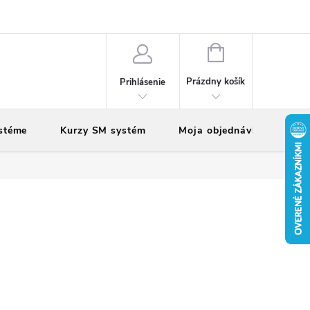
vy
Reklamácie
Vrátenie tovaru
NÁKUPNÝ
KOŠÍK
Prázdny košík
Prihlásenie
stéme
Kurzy SM systém
Moja objednávka