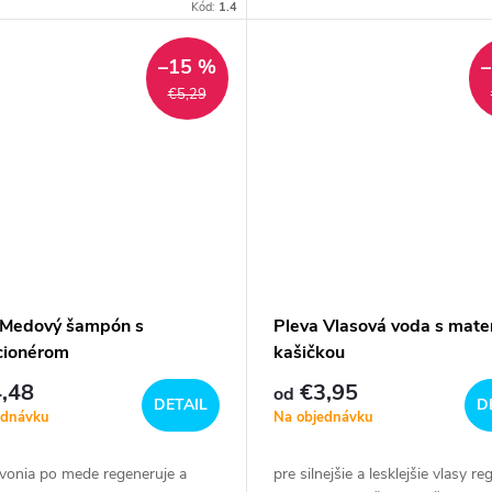
Kód:
1.4
–15 %
€5,29
 Medový šampón s
Pleva Vlasová voda s mate
cionérom
kašičkou
,48
€3,95
od
DETAIL
D
ednávku
Na objednávku
 vonia po mede regeneruje a
pre silnejšie a lesklejšie vlasy re