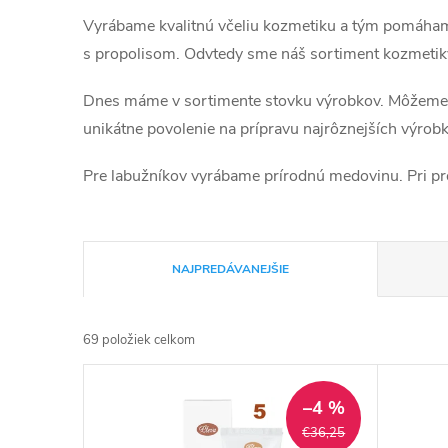
Vyrábame kvalitnú včeliu kozmetiku a tým pomáhame 
s propolisom. Odvtedy sme náš sortiment kozmetiky 
Dnes máme v sortimente stovku výrobkov. Môžeme sa
unikátne povolenie na prípravu najrôznejších výrobko
Pre labužníkov vyrábame prírodnú medovinu. Pri proc
R
NAJPREDÁVANEJŠIE
a
69
položiek celkom
d
V
e
–4 %
ý
€36,25