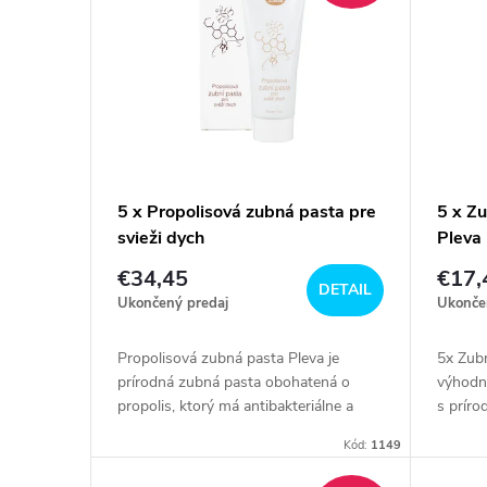
n
p
i
i
e
s
p
p
5 x Propolisová zubná pasta pre
5 x Z
r
svieži dych
Pleva
r
o
€34,45
€17,
DETAIL
o
Ukončený predaj
Ukonče
d
d
Propolisová zubná pasta Pleva je
5x Zubn
u
prírodná zubná pasta obohatená o
výhodné
u
propolis, ktorý má antibakteriálne a
s prír
protizápalové účinky. Pomáha chrániť
chrániť
k
Kód:
1149
zuby a...
k