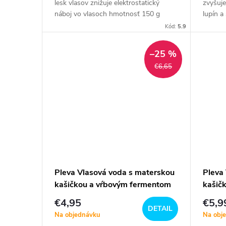
lesk vlasov znižuje elektrostatický
zvyšuje
náboj vo vlasoch hmotnosť 150 g
lupín a
g aleb
Kód:
5.9
–25 %
€6,65
Pleva Vlasová voda s materskou
Pleva
kašičkou a vŕbovým fermentom
kašič
ferme
€4,95
€5,9
DETAIL
Na objednávku
Na obj