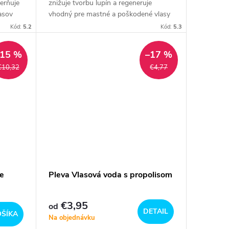
erňuje
znižuje tvorbu lupín a regeneruje
asov
vhodný pre mastné a poškodené vlasy
hmotnosť 150 g alebo 500 g
Kód:
5.2
Kód:
5.3
–15 %
–17 %
€10,32
€4,77
e
Pleva Vlasová voda s propolisom
€3,95
od
DETAIL
OŠÍKA
Na objednávku