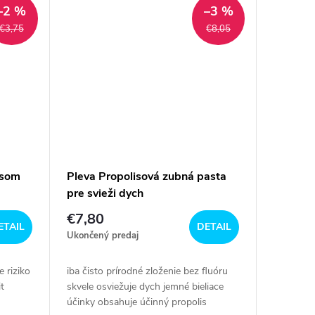
–2 %
–3 %
€3,75
€8,05
isom
Pleva Propolisová zubná pasta
pre svieži dych
€7,80
ETAIL
DETAIL
Ukončený predaj
 riziko
iba čisto prírodné zloženie bez fluóru
t
skvele osviežuje dych jemné bieliace
účinky obsahuje účinný propolis