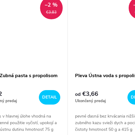
–2 %
€3,83
 Zubná pasta s propolisom
Pleva Ústna voda s propol
2
€3,66
od
DETAIL
D
ný predaj
Ukončený predaj
s v hlavnej úlohe vhodná na
pevné ďasná bez krvácania nižšie
nné použitie vyčistí, upokojí a
zubného kazu svieži dych a poci
i ústnu dutinu hmotnosť 75 g
čistoty hmotnosť 50 g a 415 g