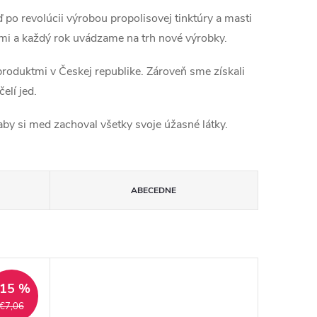
po revolúcii výrobou propolisovej tinktúry a masti
tmi a každý rok uvádzame na trh nové výrobky.
oduktmi v Českej republike. Zároveň sme získali
elí jed.
aby si med zachoval všetky svoje úžasné látky.
ABECEDNE
–15 %
€7,06