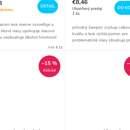
€8,46
8
DETAIL
DO K
Ukončený predaj
ednávku
2 ks
asom lesk mierne zosvetľuje a
prírodný šampón zvyšuje celko
i blond vlasy upokojuje vlasovú
kvalitu a lesk rýchla pomoc pre
u neobsahuje alkohol hmotnosť
problematické vlasy obsahuje pr
zložky, ktoré posilňujú rast nov
Kód:
5.12
vlasov...
–15 %
€10,14