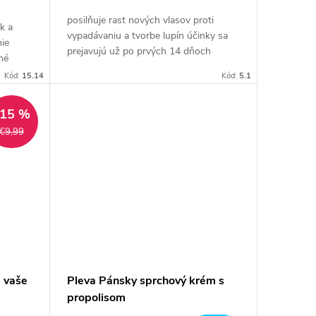
posilňuje rast nových vlasov proti
k a
vypadávaniu a tvorbe lupín účinky sa
nie
prejavujú už po prvých 14 dňoch
né
hmotnosť 115 g alebo 480 g
ých
Kód:
15.14
Kód:
5.1
–15 %
€9,99
 vaše
Pleva Pánsky sprchový krém s
propolisom