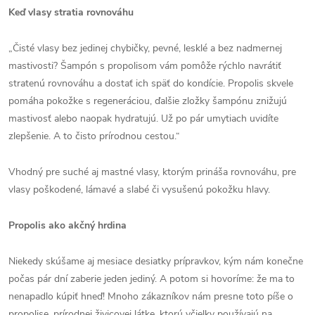
Keď vlasy stratia rovnováhu
„Čisté vlasy bez jedinej chybičky, pevné, lesklé a bez nadmernej
mastivosti? Šampón s propolisom vám pomôže rýchlo navrátiť
stratenú rovnováhu a dostať ich späť do kondície. Propolis skvele
pomáha pokožke s regeneráciou, ďalšie zložky šampónu znižujú
mastivosť alebo naopak hydratujú. Už po pár umytiach uvidíte
zlepšenie. A to čisto prírodnou cestou.“
Vhodný pre suché aj mastné vlasy, ktorým prináša rovnováhu, pre
vlasy poškodené, lámavé a slabé či vysušenú pokožku hlavy.
Propolis ako akčný hrdina
Niekedy skúšame aj mesiace desiatky prípravkov, kým nám konečne
počas pár dní zaberie jeden jediný. A potom si hovoríme: že ma to
nenapadlo kúpiť hneď! Mnoho zákazníkov nám presne toto píše o
propolise, prírodnej živicovej látke, ktorú včielky používajú na