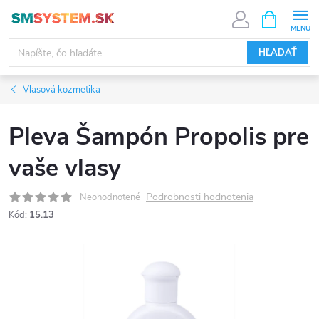
Prejsť
NÁKUPN
KOŠÍK
na
obsah
HĽADAŤ
Vlasová kozmetika
Pleva Šampón Propolis pre
vaše vlasy
Podrobnosti hodnotenia
Neohodnotené
Kód:
15.13