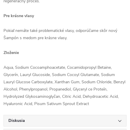
regeneračný proces.
Pre krásne vlasy
Pokiaľ nemáte také problematické vlasy, odporúčame skôr nový
Šampón s medom pre krásne vlasy.
Zloženie
Aqua, Sodium Cocoamphoacetate, Cocamidopropyl Betaine,
Glycerín, Lauryl Glucoside, Sodium Cocoyl Glutamate, Sodium
Lauryl Glucose Carboxylate, Xanthan Gum, Sodium Chloride, Benzyl
Alcohol, Phenylpropanol, Propanediol, Glyceryl ce Proteín,
Hydrolyzed Glykosaminoglyčan, Citric Acid, Dehydroacetic Acid,
Hyaluronic Acid, Pisum Sativum Sprout Extract
Diskusia