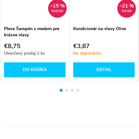
–15 %
–21 %
€10,32
€4,93
Pleva Šampón s medom pre
Kondicionér na vlasy Olive
krásne vlasy
€8,75
€3,87
Ukončený predaj
1 ks
Na objednávku
DO KOŠÍKA
DETAIL