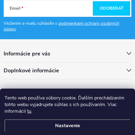
Z
Email
ODOBERAŤ
á
Vložením e-mailu súhlasíte s
podmienkami ochrany osobných
p
údajov
ä
Informácie pre vás
t
Doplnkové informácie
i
e
Tento web používa súbory cookie. Ďalším prechádzaním
tohto webu vyjadrujete súhlas s ich používaním. Viac
informácií
tu
.
Nastavenie