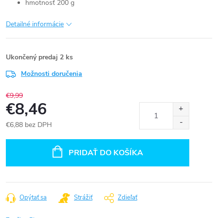
hmotnosť 200 g
Detailné informácie
Ukončený predaj
2 ks
Možnosti doručenia
€9,99
€8,46
€6,88 bez DPH
Jednotková
cena:
PRIDAŤ DO KOŠÍKA
Opýtať sa
Strážiť
Zdieľať