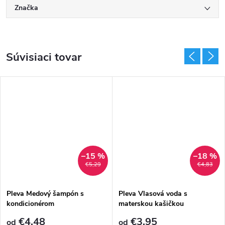
Značka
Súvisiaci tovar
–15 %
–18 %
€5,29
€4,83
Pleva Medový šampón s
Pleva Vlasová voda s
kondicionérom
materskou kašičkou
€4,48
€3,95
od
od