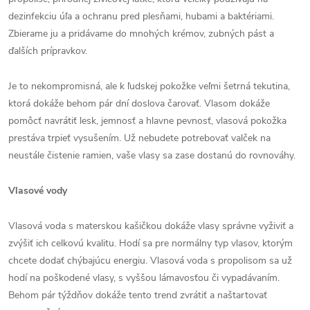
dezinfekciu úľa a ochranu pred plesňami, hubami a baktériami.
Zbierame ju a pridávame do mnohých krémov, zubných pást a
ďalších prípravkov.
Je to nekompromisná, ale k ľudskej pokožke veľmi šetrná tekutina,
ktorá dokáže behom pár dní doslova čarovať. Vlasom dokáže
pomôcť navrátiť lesk, jemnosť a hlavne pevnosť, vlasová pokožka
prestáva trpieť vysušením. Už nebudete potrebovať valček na
neustále čistenie ramien, vaše vlasy sa zase dostanú do rovnováhy.
Vlasové vody
Vlasová voda s materskou kašičkou dokáže vlasy správne vyživiť a
zvýšiť ich celkovú kvalitu. Hodí sa pre normálny typ vlasov, ktorým
chcete dodať chýbajúcu energiu. Vlasová voda s propolisom sa už
hodí na poškodené vlasy, s vyššou lámavosťou či vypadávaním.
Behom pár týždňov dokáže tento trend zvrátiť a naštartovať