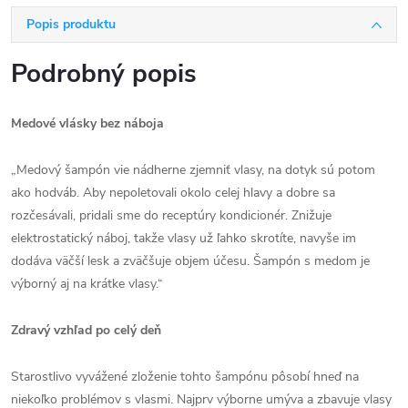
Popis produktu
Podrobný popis
Medové vlásky bez náboja
„Medový šampón vie nádherne zjemniť vlasy, na dotyk sú potom
ako hodváb. Aby nepoletovali okolo celej hlavy a dobre sa
rozčesávali, pridali sme do receptúry kondicionér. Znižuje
elektrostatický náboj, takže vlasy už ľahko skrotíte, navyše im
dodáva väčší lesk a zväčšuje objem účesu. Šampón s medom je
výborný aj na krátke vlasy.“
Zdravý vzhľad po celý deň
Starostlivo vyvážené zloženie tohto šampónu pôsobí hneď na
niekoľko problémov s vlasmi. Najprv výborne umýva a zbavuje vlasy