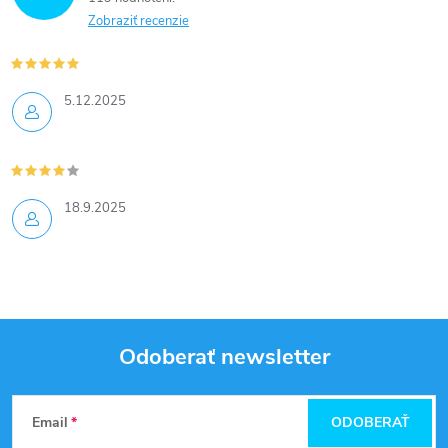
Zobraziť recenzie
5.12.2025
18.9.2025
Odoberať newsletter
Z
Email
ODOBERAŤ