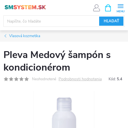
Prejsť
NÁKUPN
KOŠÍK
na
obsah
HĽADAŤ
Vlasová kozmetika
Pleva Medový šampón s
kondicionérom
Podrobnosti hodnotenia
Neohodnotené
Kód:
5.4