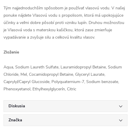
Tým najjednoduchším spôsobom je používať vlasovú vodu. V našej
ponuke nájdete Vlasovú vodu s propolisom, ktorá má upokojujúce
účinky a veľmi dobre pôsobí proti vzniku lupín. Druhou možnosťou
je Vlasová voda s materskou kašičkou, ktorá zase zmierňuje
vypadávanie a zvyšuje silu a celkovú kvalitu vlasov.
Zloženie
Aqua, Sodium Laureth Sulfate, Lauramidopropyl Betaine, Sodium
Chloride, Mel, Cocamidopropyl Betaine, Glyceryl Laurate,
Caprylyl/Capryl Glucoside, Polyquaternium-7, Sodium benzoate,
Phenoxyetanol, Ethylhexylglycerín, Citric
Diskusia
Značka