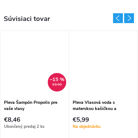
Súvisiaci tovar
–15 %
€9,99
Pleva Šampón Propolis pre
Pleva Vlasová voda s
vaše vlasy
materskou kašičkou a
malinovým fermentom
€8,46
€5,99
Ukončený predaj
2 ks
Na objednávku