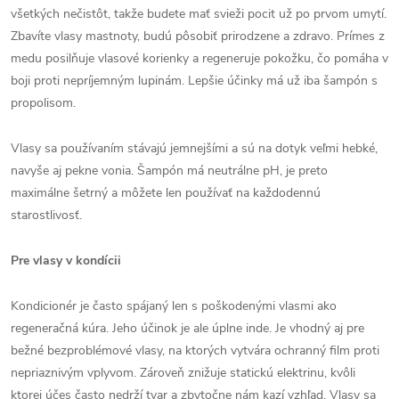
všetkých nečistôt, takže budete mať svieži pocit už po prvom umytí.
Zbavíte vlasy mastnoty, budú pôsobiť prirodzene a zdravo. Prímes z
medu posilňuje vlasové korienky a regeneruje pokožku, čo pomáha v
boji proti nepríjemným lupinám. Lepšie účinky má už iba šampón s
propolisom.
Vlasy sa používaním stávajú jemnejšími a sú na dotyk veľmi hebké,
navyše aj pekne vonia. Šampón má neutrálne pH, je preto
maximálne šetrný a môžete len používať na každodennú
starostlivosť.
Pre vlasy v kondícii
Kondicionér je často spájaný len s poškodenými vlasmi ako
regeneračná kúra. Jeho účinok je ale úplne inde. Je vhodný aj pre
bežné bezproblémové vlasy, na ktorých vytvára ochranný film proti
nepriaznivým vplyvom. Zároveň znižuje statickú elektrinu, kvôli
ktorej účes často nedrží tvar a zbytočne nám kazí vzhľad. Vlasy sa