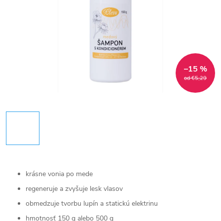
–15 %
od €5,29
krásne vonia po mede
regeneruje a zvyšuje lesk vlasov
obmedzuje tvorbu lupín a statickú elektrinu
hmotnosť 150 g alebo 500 g