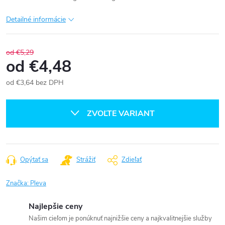
Detailné informácie
od €5,29
od
€4,48
od
€3,64
bez DPH
Jednotková
cena:
ZVOĽTE VARIANT
Opýtať sa
Strážiť
Zdieľať
Značka:
Pleva
Najlepšie ceny
Našim cieľom je ponúknuť najnižšie ceny a najkvalitnejšie služby