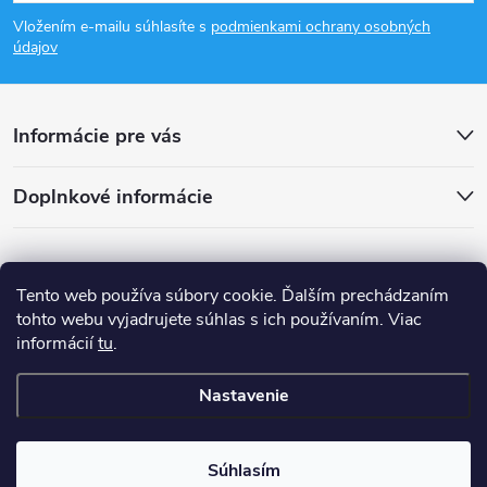
á
Vložením e-mailu súhlasíte s
podmienkami ochrany osobných
p
údajov
ä
Informácie pre vás
t
Doplnkové informácie
i
e
Tento web používa súbory cookie. Ďalším prechádzaním
tohto webu vyjadrujete súhlas s ich používaním. Viac
informácií
tu
.
Nastavenie
Copyright 2026
smsystem.sk
. Všetky práva vyhradené.
Súhlasím
Vytvoril Shoptet