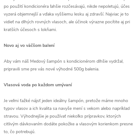
po použití kondicionéra ľahšie rozčesávajú, nikde nepoletujú, účes
vyzerá objemnejší a vďaka vyššiemu lesku aj zdravší. Najviac je to
vidieť na dlhých rovných vlasoch, ale účinok výrazne pocítite aj pri
kratších účesoch s lokňami.
Novo aj vo väčšom balení
Aby vám náš Medový šampón s kondicionérom dlhšie vydržal,
pripravili sme pre vás nové výhodné 500g balenia.
Vlasová voda po každom umývaní
Je veľmi ťažké nájsť jeden ideálny šampón, pretože máme mnoho
typov vlasov a ich kvalita sa navyše mení s vekom alebo napríklad
stravou. Výhodnejšie je používať niekoľko prípravkov, ktorých
citlivým dávkovaním dodáte pokožke a vlasovým korienkom presne
to, čo potrebujú.