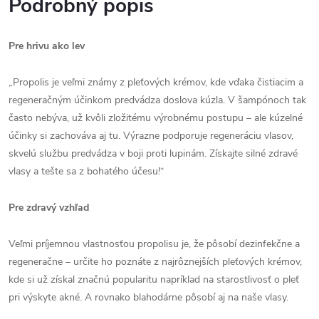
Podrobný popis
Pre hrivu ako lev
„Propolis je veľmi známy z pleťových krémov, kde vďaka čistiacim a
regeneračným účinkom predvádza doslova kúzla. V šampónoch tak
často nebýva, už kvôli zložitému výrobnému postupu – ale kúzelné
účinky si zachováva aj tu. Výrazne podporuje regeneráciu vlasov,
skvelú službu predvádza v boji proti lupinám. Získajte silné zdravé
vlasy a tešte sa z bohatého účesu!“
Pre zdravý vzhľad
Veľmi príjemnou vlastnosťou propolisu je, že pôsobí dezinfekčne a
regeneračne – určite ho poznáte z najrôznejších pleťových krémov,
kde si už získal značnú popularitu napríklad na starostlivosť o pleť
pri výskyte akné. A rovnako blahodárne pôsobí aj na naše vlasy.