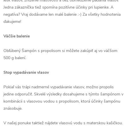
lesk vlasov, zníženie mastivosti a tiež obmedzenie padania vlasov.
Jedna zákazníčka tiež spomína pozitívne účinky pri lupienke. A
negatíva? Vraj dodávame len malé balenie :-) Za všetky hodnotenia
ďakujeme!
Väčšie balenie
Obľúbený Šampón s propolisom si môžete zakúpiť aj vo väčšom
500 g balení.
Stop vypadávanie vlasov
Pokiaľ vás trápi nadmerné vypadávanie vlasov, možno propolis
jedine odporučiť. Skvelé výsledky dosahujeme s týmto šampónom v
kombinácii s vlasovou vodou s propolisom, ktorá účinky šampónu
znásobuje.
V našej ponuke taktiež nájdete vlasovú vodu s materskou kašičkou.