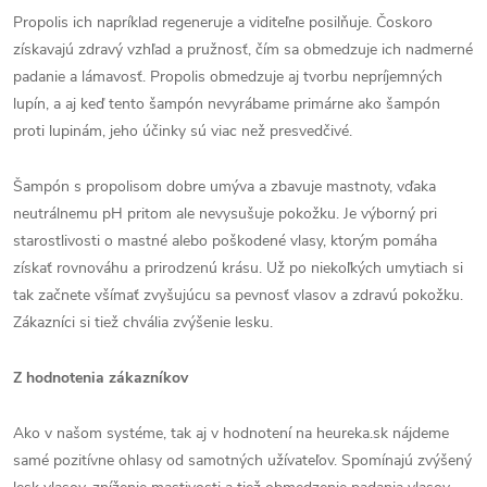
Propolis ich napríklad regeneruje a viditeľne posilňuje. Čoskoro
získavajú zdravý vzhľad a pružnosť, čím sa obmedzuje ich nadmerné
padanie a lámavosť. Propolis obmedzuje aj tvorbu nepríjemných
lupín, a aj keď tento šampón nevyrábame primárne ako šampón
proti lupinám, jeho účinky sú viac než presvedčivé.
Šampón s propolisom dobre umýva a zbavuje mastnoty, vďaka
neutrálnemu pH pritom ale nevysušuje pokožku. Je výborný pri
starostlivosti o mastné alebo poškodené vlasy, ktorým pomáha
získať rovnováhu a prirodzenú krásu. Už po niekoľkých umytiach si
tak začnete všímať zvyšujúcu sa pevnosť vlasov a zdravú pokožku.
Zákazníci si tiež chvália zvýšenie lesku.
Z hodnotenia zákazníkov
Ako v našom systéme, tak aj v hodnotení na heureka.sk nájdeme
samé pozitívne ohlasy od samotných užívateľov. Spomínajú zvýšený