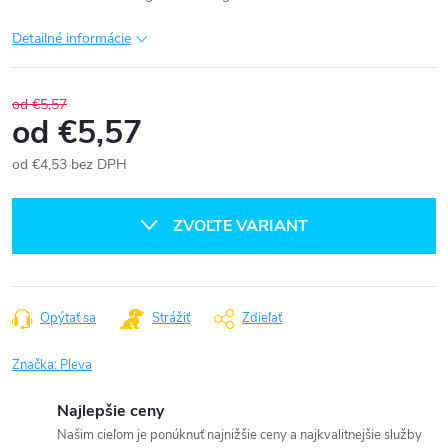
Detailné informácie
od €5,57
od
€5,57
od
€4,53
bez DPH
Jednotková
cena:
ZVOĽTE VARIANT
Opýtať sa
Strážiť
Zdieľať
Značka:
Pleva
Najlepšie ceny
Našim cieľom je ponúknuť najnižšie ceny a najkvalitnejšie služby