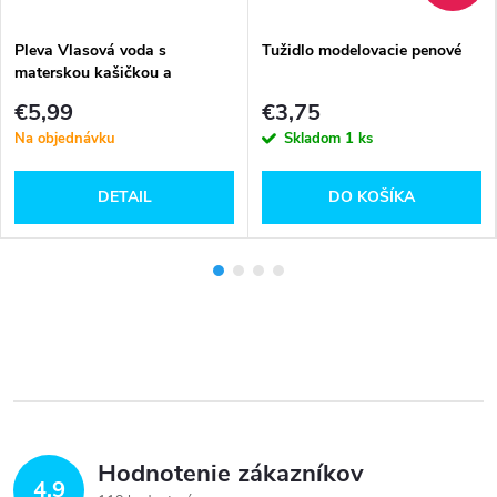
Pleva Vlasová voda s
Tužidlo modelovacie penové
materskou kašičkou a
malinovým fermentom
€5,99
€3,75
Na objednávku
Skladom
1 ks
DETAIL
DO KOŠÍKA
Hodnotenie zákazníkov
4,9