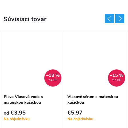
Súvisiaci tovar
–18 %
–15 %
€4,83
€7,06
Pleva Vlasová voda s
Vlasové sérum s materskou
materskou kašičkou
kašičkou
€3,95
€5,97
od
Na objednávku
Na objednávku