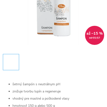
až –15 %
od €5,57
šetrný šampón s neutrálnym pH
znižuje tvorbu lupín a regeneruje
vhodný pre mastné a poškodené vlasy
hmotnosť 150 g alebo 500 g