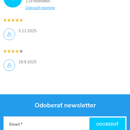
119 hodnotení
Zobraziť recenzie
5.12.2025
18.9.2025
Odoberať newsletter
Z
Email
ODOBERAŤ