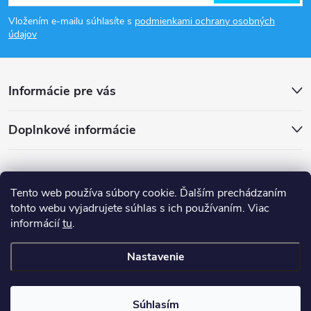
á
Vložením e-mailu súhlasíte s
podmienkami ochrany osobných
p
údajov
ä
Informácie pre vás
t
Doplnkové informácie
i
e
Tento web používa súbory cookie. Ďalším prechádzaním
tohto webu vyjadrujete súhlas s ich používaním. Viac
informácií
tu
.
Nastavenie
Copyright 2026
smsystem.sk
. Všetky práva vyhradené.
Súhlasím