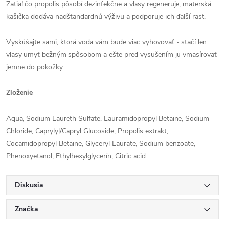
Zatiaľ čo propolis pôsobí dezinfekčne a vlasy regeneruje, materská
kašička dodáva nadštandardnú výživu a podporuje ich ďalší rast.
Vyskúšajte sami, ktorá voda vám bude viac vyhovovať - stačí len
vlasy umyť bežným spôsobom a ešte pred vysušením ju vmasírovať
jemne do pokožky.
Zloženie
Aqua, Sodium Laureth Sulfate, Lauramidopropyl Betaine, Sodium
Chloride, Caprylyl/Capryl Glucoside, Propolis extrakt,
Cocamidopropyl Betaine, Glyceryl Laurate, Sodium benzoate,
Phenoxyetanol, Ethylhexylglycerín, Citric acid
Diskusia
Značka