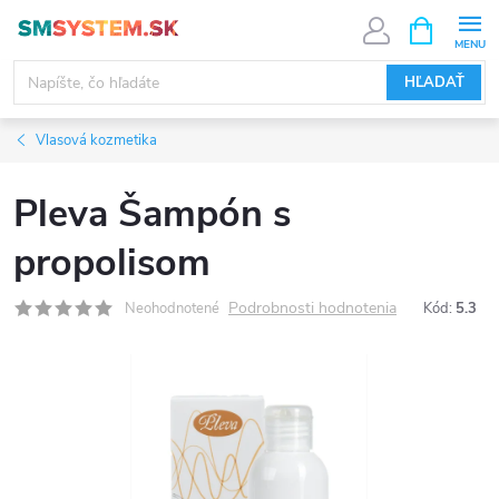
Prejsť
NÁKUPN
KOŠÍK
na
obsah
HĽADAŤ
Vlasová kozmetika
Pleva Šampón s
propolisom
Podrobnosti hodnotenia
Neohodnotené
Kód:
5.3