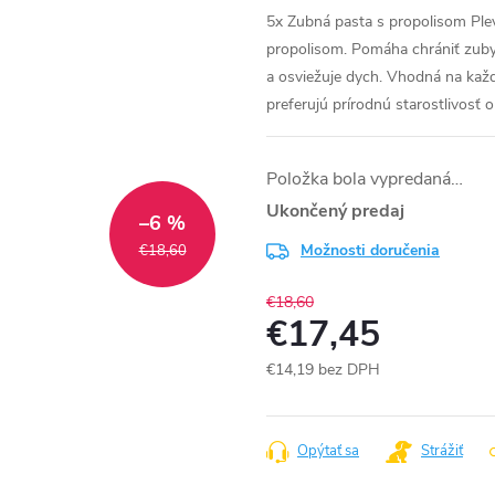
5x Zubná pasta s propolisom Ple
propolisom. Pomáha chrániť zuby 
a osviežuje dych. Vhodná na každo
preferujú prírodnú starostlivosť o
Položka bola vypredaná…
Ukončený predaj
–6 %
Možnosti doručenia
€18,60
€18,60
€17,45
€14,19 bez DPH
Jednotková
cena:
Opýtať sa
Strážiť