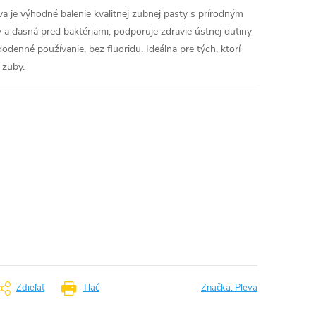
va
je výhodné balenie kvalitnej zubnej pasty s prírodným
a ďasná pred baktériami, podporuje zdravie ústnej dutiny
denné používanie, bez fluoridu. Ideálna pre tých, ktorí
 zuby.
Zdieľať
Tlač
Značka:
Pleva