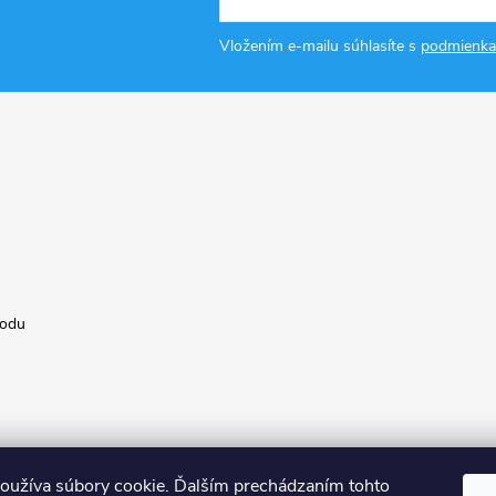
Vložením e-mailu súhlasíte s
podmienka
hodu
oužíva súbory cookie. Ďalším prechádzaním tohto