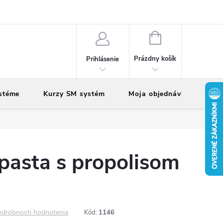
vy
Reklamácie
Vrátenie tovaru
NÁKUPNÝ
KOŠÍK
Prázdny košík
Prihlásenie
stéme
Kurzy SM systém
Moja objednávka
pasta s propolisom
drobnosti hodnotenia
Kód:
1146