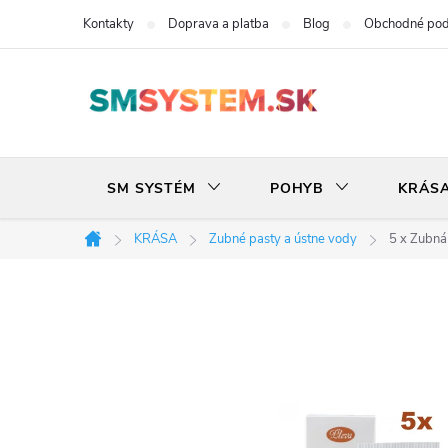
Prejsť
Kontakty
Doprava a platba
Blog
Obchodné po
na
obsah
SM SYSTÉM
POHYB
KRÁS
KRÁSA
Zubné pasty a ústne vody
5 x Zubná
Domov