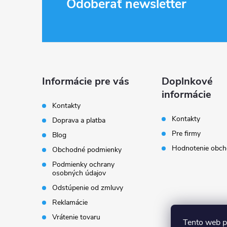
Z
Odoberať newsletter
á
p
ä
Informácie pre vás
Doplnkové
informácie
t
Kontakty
Kontakty
Doprava a platba
i
Pre firmy
Blog
Hodnotenie obc
Obchodné podmienky
e
Podmienky ochrany
osobných údajov
Odstúpenie od zmluvy
Reklamácie
Vrátenie tovaru
Tento web p