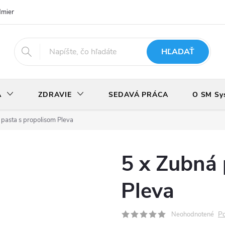
dmienky
Podmienky ochrany osobných údajov
Odstúpenie od zmlu
HĽADAŤ
A
ZDRAVIE
SEDAVÁ PRÁCA
O SM Sy
 pasta s propolisom Pleva
5 x Zubná 
Pleva
Po
Neohodnotené