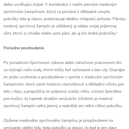
alebo uvoľňujúci kúpeľ. V kombinácii s naším jemným medovým
sprchovým šampónom, ktorý sa postará o dôkladné umytie
pokožky tela aj vlasov, predstavuje ideálnu chlapskú pohodu. Pánsky
medový sprchový šampón je obľúbený aj vďaka svojej príjemnej
vôni, ktorú si chvália nielen sami páni, ale aj ich drahé polovičky.“
Poriadne povzbudenie
Po poriadnom športovom výkone alebo náročnom pracovnom dni
sa ozývajú naše svaly, ktoré môžu byť vyčerpané a bez sily. Doprajte
im preto uvoľnenie a povzbudenie v sprche s medovým sprchovým
šampónom, ktorý zaistí medovú starostlivosť a dôkladnú očistu pre
telo i vlasy a prepožičia im príjemnú sviežu vôňu, určenú špeciálne
pre mužov. Aj napriek skvelým umývacím účinkom je medový
sprchový šampón veľmi jemný a nedráždi ani veľmi citlivú pokožku.
Zloženie medového sprchového šampónu je prispôsobené na
umývanie celého tela, teda pokožky aj vlasov. Aj keď je pre vlasy