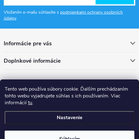
á
Vložením e-mailu súhlasíte s
podmienkami ochrany osobných
p
údajov
ä
Informácie pre vás
t
Doplnkové informácie
i
e
Tento web používa súbory cookie. Ďalším prechádzaním
tohto webu vyjadrujete súhlas s ich používaním. Viac
informácií
tu
.
Nastavenie
Copyright 2026
smsystem.sk
. Všetky práva vyhradené.