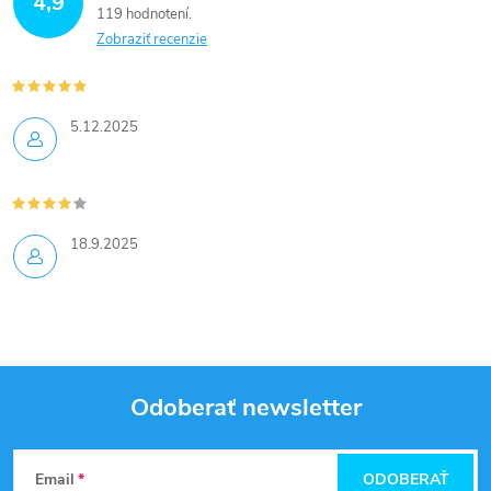
4,9
119 hodnotení
Zobraziť recenzie
5.12.2025
18.9.2025
Odoberať newsletter
Z
Email
ODOBERAŤ