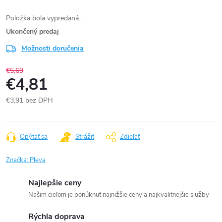
Položka bola vypredaná…
Ukončený predaj
Možnosti doručenia
€5,69
€4,81
€3,91 bez DPH
Jednotková
cena:
Opýtať sa
Strážiť
Zdieľať
Značka:
Pleva
Najlepšie ceny
Našim cieľom je ponúknuť najnižšie ceny a najkvalitnejšie služby
Rýchla doprava