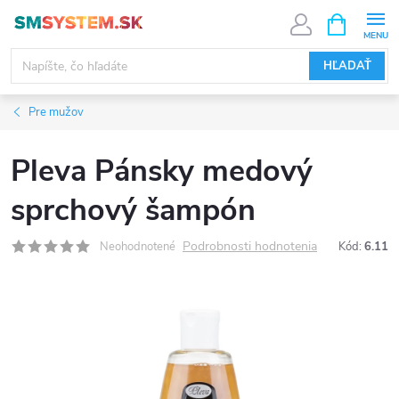
Prejsť
NÁKUPN
KOŠÍK
na
obsah
HĽADAŤ
Pre mužov
Pleva Pánsky medový
sprchový šampón
Podrobnosti hodnotenia
Neohodnotené
Kód:
6.11