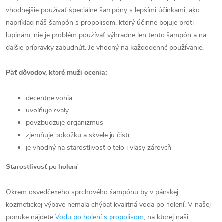
vhodnejšie používať špeciálne šampóny s lepšími účinkami, ako
napríklad náš šampón s propolisom, ktorý účinne bojuje proti
lupinám, nie je problém používať výhradne len tento šampón a na
ďalšie prípravky zabudnúť. Je vhodný na každodenné používanie.
Päť dôvodov, ktoré muži ocenia:
decentne vonia
uvoľňuje svaly
povzbudzuje organizmus
zjemňuje pokožku a skvele ju čistí
je vhodný na starostlivosť o telo i vlasy zároveň
Starostlivosť po holení
Okrem osvedčeného sprchového šampónu by v pánskej
kozmetickej výbave nemala chýbať kvalitná voda po holení. V našej
ponuke nájdete
Vodu po holení s propolisom
, na ktorej naši