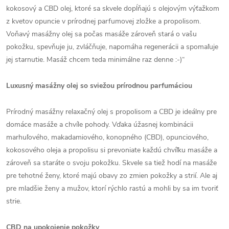
kokosový a CBD olej, ktoré sa skvele dopĺňajú s olejovým výťažkom
z kvetov opuncie v prírodnej parfumovej zložke a propolisom.
Voňavý masážny olej sa počas masáže zároveň stará o vašu
pokožku, spevňuje ju, zvláčňuje, napomáha regenerácii a spomaľuje
jej starnutie. Masáž chcem teda minimálne raz denne :-)“
Luxusný masážny olej so sviežou prírodnou parfumáciou
Prírodný masážny relaxačný olej s propolisom a CBD je ideálny pre
domáce masáže a chvíle pohody. Vďaka úžasnej kombinácii
marhuľového, makadamiového, konopného (CBD), opunciového,
kokosového oleja a propolisu si prevoniate každú chvíľku masáže a
zároveň sa staráte o svoju pokožku. Skvele sa tiež hodí na masáže
pre tehotné ženy, ktoré majú obavy zo zmien pokožky a strií. Ale aj
pre mladšie ženy a mužov, ktorí rýchlo rastú a mohli by sa im tvoriť
strie.
CBD na upokojenie pokožky