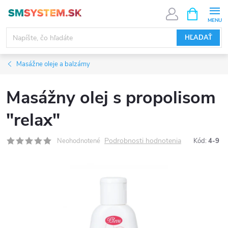
Prejsť
NÁKUPN
KOŠÍK
na
obsah
HĽADAŤ
Masážne oleje a balzámy
Masážny olej s propolisom
"relax"
Podrobnosti hodnotenia
Neohodnotené
Kód:
4-9