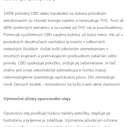
100% prírodný CBD alebo kanabidiol sa získava prírodným
extrahovaním zo stoniek konope siateho a neobsahuje THC. Tvorí až
40% rastlinných extraktov a na rozdiel od THC nie je psychoaktívny.
Potenciál využiteľnosti CBD zaujíma ľudstvo už tisíce rokov. Ale až v
posledných desaťročiach nachádza aj miesto v odborných
vedeckých štúdiách. Avšak kvôli zákonným obmedzeniam v
mnohých krajinách a pretrvávajúcim predsudkom zatiaľ len veľmi
pomaly. CBD upokojuje pokožku, znižuje jej začervenanie. Je tiež
známy pre svoje sebostatické (obmedzujúce tvorbu mazu),
nekomedogénne (zamedzuje upchávaniu pórov, čím obmedzuje
vznik čiernych bodiek – komedónov na koži) a anti-akné vlastnosti.
Výnimočné účinky opunciového oleja
Opunciový olej posilňuje funkciu bariéry pokožky, zlepšuje jej
hydratáciu a príjemne ju zvláčňuje. Významne pôsobí pri ochrane