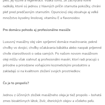
pleti, jej výžive a regenerácii. Vďaka tomu, že zachytáva voľné
radikály, ktoré sú jednou z hlavných príčin starnutia pokožky, chráni
pleť pred predčasným starnutím. Opunciový olej obsahuje aj veľké
množstvo kyseliny linolovej, vitamínu E a flavonoidov.
Pre domácu pohodu aj profesionálne masáže
Luxusný masážny olej vám spríjemní domáce masírovanie, pekné
chvíľky vo dvojici, chvíľky očakávania bábätka alebo naopak príjemné
chvíle starostlivosti o seba samých. Po našom novom masážnom
oleji môžu však siahnuť aj profesionálni maséri, ktorí radi pracujú s
prírodne a prirodzene voňajúcimi kozmetickými produktmi a
zakladajú si na kvalitnom zložení svojich prostriedkov.
Čo je to propolis?
Jednou z účinných zložiek masážneho oleja je tiež propolis – bohatá
zmes bioaktívnych látok, živíc, éterických olejov a včelieho peľu.