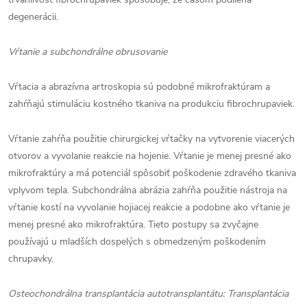
degenerácii.
Vŕtanie a subchondrálne obrusovanie
Vŕtacia a abrazívna artroskopia sú podobné mikrofraktúram a
zahŕňajú stimuláciu kostného tkaniva na produkciu fibrochrupaviek.
Vŕtanie zahŕňa použitie chirurgickej vŕtačky na vytvorenie viacerých
otvorov a vyvolanie reakcie na hojenie. Vŕtanie je menej presné ako
mikrofraktúry a má potenciál spôsobiť poškodenie zdravého tkaniva
vplyvom tepla. Subchondrálna abrázia zahŕňa použitie nástroja na
vŕtanie kostí na vyvolanie hojiacej reakcie a podobne ako vŕtanie je
menej presné ako mikrofraktúra. Tieto postupy sa zvyčajne
používajú u mladších dospelých s obmedzeným poškodením
chrupavky.
Osteochondrálna transplantácia autotransplantátu: Transplantácia