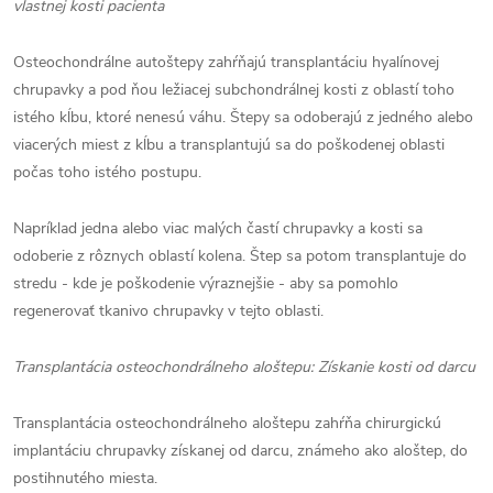
vlastnej kosti pacienta
Osteochondrálne autoštepy zahŕňajú transplantáciu hyalínovej
chrupavky a pod ňou ležiacej subchondrálnej kosti z oblastí toho
istého kĺbu, ktoré nenesú váhu. Štepy sa odoberajú z jedného alebo
viacerých miest z kĺbu a transplantujú sa do poškodenej oblasti
počas toho istého postupu.
Napríklad jedna alebo viac malých častí chrupavky a kosti sa
odoberie z rôznych oblastí kolena. Štep sa potom transplantuje do
stredu - kde je poškodenie výraznejšie - aby sa pomohlo
regenerovať tkanivo chrupavky v tejto oblasti.
Transplantácia osteochondrálneho aloštepu: Získanie kosti od darcu
Transplantácia osteochondrálneho aloštepu zahŕňa chirurgickú
implantáciu chrupavky získanej od darcu, známeho ako aloštep, do
postihnutého miesta.