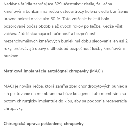
Nedávna štúdia zahŕňajúca 329 účastníkov zistila, že liečba
kmeňovými bunkami na liečbu osteoartrózy kolena viedla k zníženiu
úrovne bolesti o viac ako 50 %. Toto zníženie bolesti bolo
pozorované počas obdobia až dvoch rokov po liečbe. Keďže však
väčšina štúdií skúmajúcich účinnosť a bezpečnosť
mezenchymálnych kmeňových buniek má dobu sledovania len asi 2
roky, pretrvávajú obavy o dlhodobú bezpečnosť liečby kmeňovými
bunkami.
Matrixová implantácia autológnej chrupavky (MACI)
MACI je novšia liečba, ktorá zahŕňa zber chondrocytových buniek a
ich pestovanie na membráne na báze kolagénu. Táto membrána sa
potom chirurgicky implantuje do kĺbu, aby sa podporila regenerácia
chrupavky.
Chirurgická oprava poškodenej chrupavky