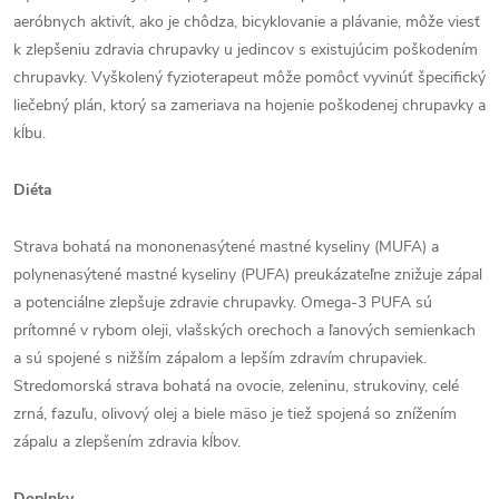
aeróbnych aktivít, ako je chôdza, bicyklovanie a plávanie, môže viesť
k zlepšeniu zdravia chrupavky u jedincov s existujúcim poškodením
chrupavky. Vyškolený fyzioterapeut môže pomôcť vyvinúť špecifický
liečebný plán, ktorý sa zameriava na hojenie poškodenej chrupavky a
kĺbu.
Diéta
Strava bohatá na mononenasýtené mastné kyseliny (MUFA) a
polynenasýtené mastné kyseliny (PUFA) preukázateľne znižuje zápal
a potenciálne zlepšuje zdravie chrupavky. Omega-3 PUFA sú
prítomné v rybom oleji, vlašských orechoch a ľanových semienkach
a sú spojené s nižším zápalom a lepším zdravím chrupaviek.
Stredomorská strava bohatá na ovocie, zeleninu, strukoviny, celé
zrná, fazuľu, olivový olej a biele mäso je tiež spojená so znížením
zápalu a zlepšením zdravia kĺbov.
Doplnky