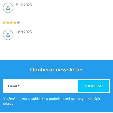
5.12.2025
18.9.2025
Odoberať newsletter
Z
Email
ODOBERAŤ
á
Vložením e-mailu súhlasíte s
podmienkami ochrany osobných
p
údajov