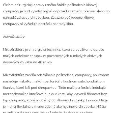
Cieľom chirurgickej opravy raného štádia poškodenia kĺbovej
chrupavky je buď vyvolať hojivú odpoveď kostného tkaniva, alebo ho
nahradiť zdravou chrupavkou. Závažné poškodenie kĺbovej
chrupavky si vyžaduje operáciu náhrady kĺbu.
Mikrofraktúry
Mikrofraktúra je chirurgická technika, ktorá sa používa na opravu
malých defektov chrupavky pozorovaných u mladých aktívnych
dospelých vo veku do 40 rokov.
Mikrofraktúra zahŕňa odstránenie poškodenej chrupavky, po ktorom
nasleduje niekoľko malých perforácií v kostnom subchondrálnom
tkanive, ktoré leží pod chrupavkou. Tieto malé perforácie indukujú
mezenchymálne kmeňové bunky v kosti, aby vytvorili fibrocartilage,
typ chrupavky, ktorý je odlišný od kĺbovej chrupavky. Fibrocartilage
je menej flexibilná a menej odolná ako hyalínová chrupavka. Nižšia
trvanlivosť fibrochrupaviek spôsobuje, že časom podlieha