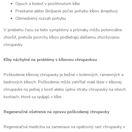
Opuch a bolesť v postihnutom kĺbe
Praskanie alebo škrípanie počas pohybu kĺbov (krepitus)
Obmedzený rozsah pohybu
V priebehu času sa tieto symptómy a príznaky môžu potenciálne
zhoršiť, pretože povrchy kĺbov podliehajú ďalšiemu zhoršovaniu
chrupavky.
Kĺby náchylné na problémy s kĺbovou chrupavkou
Poškodenie kĺbovej chrupavky je bežné v kolenných, ramenných a
bedrových kĺboch. Poškodenie môže zahŕňať malé lézie v kĺbovej
chrupavke na jednej z kostí alebo úplnú stratu chrupavky na oboch
kostiach, ktoré sa spájajú v kĺbe.
Regeneračné ošetrenie na opravu poškodenej chrupavky
Regeneračná medicína sa zameriava na opätovný rast chrupavky v