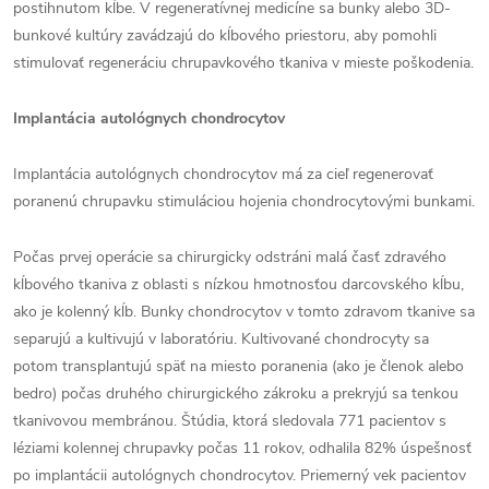
postihnutom kĺbe. V regeneratívnej medicíne sa bunky alebo 3D-
bunkové kultúry zavádzajú do kĺbového priestoru, aby pomohli
stimulovať regeneráciu chrupavkového tkaniva v mieste poškodenia.
Implantácia autológnych chondrocytov
Implantácia autológnych chondrocytov má za cieľ regenerovať
poranenú chrupavku stimuláciou hojenia chondrocytovými bunkami.
Počas prvej operácie sa chirurgicky odstráni malá časť zdravého
kĺbového tkaniva z oblasti s nízkou hmotnosťou darcovského kĺbu,
ako je kolenný kĺb. Bunky chondrocytov v tomto zdravom tkanive sa
separujú a kultivujú v laboratóriu. Kultivované chondrocyty sa
potom transplantujú späť na miesto poranenia (ako je členok alebo
bedro) počas druhého chirurgického zákroku a prekryjú sa tenkou
tkanivovou membránou. Štúdia, ktorá sledovala 771 pacientov s
léziami kolennej chrupavky počas 11 rokov, odhalila 82% úspešnosť
po implantácii autológnych chondrocytov. Priemerný vek pacientov