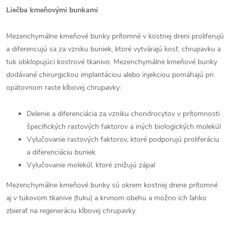
Liečba kmeňovými bunkami
Mezenchymálne kmeňové bunky prítomné v kostnej dreni proliferujú
a diferencujú sa za vzniku buniek, ktoré vytvárajú kosť, chrupavku a
tuk obklopujúci kostrové tkanivo. Mezenchymálne kmeňové bunky
dodávané chirurgickou implantáciou alebo injekciou pomáhajú pri
opätovnom raste kĺbovej chrupavky:
Delenie a diferenciácia za vzniku chondrocytov v prítomnosti
špecifických rastových faktorov a iných biologických molekúl
Vylučovanie rastových faktorov, ktoré podporujú proliferáciu
a diferenciáciu buniek
Vylučovanie molekúl, ktoré znižujú zápal
Mezenchymálne kmeňové bunky sú okrem kostnej drene prítomné
aj v tukovom tkanive (tuku) a krvnom obehu a možno ich ľahko
zbierať na regeneráciu kĺbovej chrupavky.