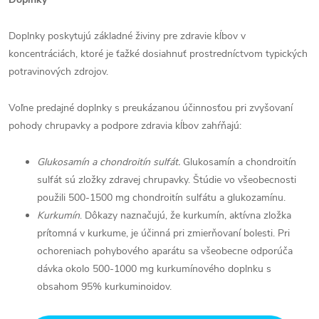
Doplnky poskytujú základné živiny pre zdravie kĺbov v
koncentráciách, ktoré je ťažké dosiahnuť prostredníctvom typických
potravinových zdrojov.
Voľne predajné doplnky s preukázanou účinnosťou pri zvyšovaní
pohody chrupavky a podpore zdravia kĺbov zahŕňajú:
Glukosamín a chondroitín sulfát.
Glukosamín a chondroitín
sulfát sú zložky zdravej chrupavky. Štúdie vo všeobecnosti
použili 500-1500 mg chondroitín sulfátu a glukozamínu.
Kurkumín
. Dôkazy naznačujú, že kurkumín, aktívna zložka
prítomná v kurkume, je účinná pri zmierňovaní bolesti. Pri
ochoreniach pohybového aparátu sa všeobecne odporúča
dávka okolo 500-1000 mg kurkumínového doplnku s
obsahom 95% kurkuminoidov.