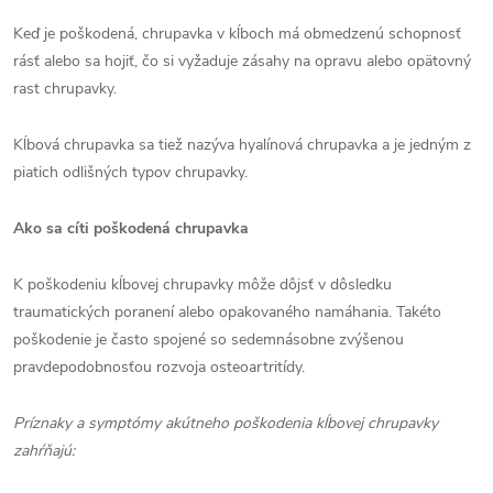
Keď je poškodená, chrupavka v kĺboch má obmedzenú schopnosť
rásť alebo sa hojiť, čo si vyžaduje zásahy na opravu alebo opätovný
rast chrupavky.
Kĺbová chrupavka sa tiež nazýva hyalínová chrupavka a je jedným z
piatich odlišných typov chrupavky.
Ako sa cíti poškodená chrupavka
K poškodeniu kĺbovej chrupavky môže dôjsť v dôsledku
traumatických poranení alebo opakovaného namáhania. Takéto
poškodenie je často spojené so sedemnásobne zvýšenou
pravdepodobnosťou rozvoja osteoartritídy.
Príznaky a symptómy akútneho poškodenia kĺbovej chrupavky
zahŕňajú: