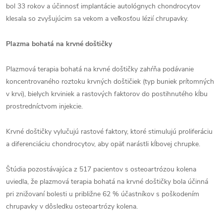
bol 33 rokov a účinnosť implantácie autológnych chondrocytov
klesala so zvyšujúcim sa vekom a veľkosťou lézií chrupavky.
Plazma bohatá na krvné doštičky
Plazmová terapia bohatá na krvné doštičky zahŕňa podávanie
koncentrovaného roztoku krvných doštičiek (typ buniek prítomných
v krvi), bielych krviniek a rastových faktorov do postihnutého kĺbu
prostredníctvom injekcie.
Krvné doštičky vylučujú rastové faktory, ktoré stimulujú proliferáciu
a diferenciáciu chondrocytov, aby opäť narástli kĺbovej chrupke.
Štúdia pozostávajúca z 517 pacientov s osteoartrózou kolena
uviedla, že plazmová terapia bohatá na krvné doštičky bola účinná
pri znižovaní bolesti u približne 62 % účastníkov s poškodením
chrupavky v dôsledku osteoartrózy kolena.