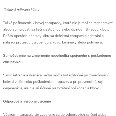
Celková náhrada kĺbov
Ťažké poškodenie kĺbovej chrupavky, ktoré nie je možné regenerovať
alebo stimulovať, sa lieči čiastočnou alebo úplnou náhradou kĺbov.
Počas operácie náhrady kĺbu sa defektná chrupavka odstráni a
nahradí protézou vyrobenou z kovu, keramiky alebo polyméru.
Samošetrenie na zmiernenie nepohodlia spojeného s poškodenou
chrupavkou
Samošetrenie a domáca liečba môžu byť užitočné pri zmierňovaní
bolesti v dôsledku poškodenia chrupavky a pri prevencii ďalšej
degenerácie, ale nie sú účinné pri zvrátení poškodenia kĺbov.
Odporové a aeróbne cvičenie
Výskum naznačuje, že zapojenie sa do odporových cvičení alebo