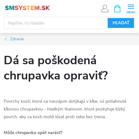
Prejsť
NÁKUPN
KOŠÍK
na
obsah
HĽADAŤ
Zdravie
Dá sa poškodená
chrupavka opraviť?
Povrchy kostí, ktoré sa navzájom dotýkajú v kĺbe, sú potiahnuté
kĺbovou chrupavkou - hladkým tkanivom, ktoré poskytuje klzký
povrch, aby sa kosti mohli kĺzať proti sebe bez trenia.
Môže chrupavka opäť narásť?