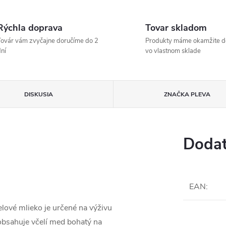
Rýchla doprava
Tovar skladom
ovár vám zvyčajne doručíme do 2
Produkty máme okamžite d
ní
vo vlastnom sklade
DISKUSIA
ZNAČKA
PLEVA
Dodat
EAN
:
telové mlieko je určené na výživu
 obsahuje včelí med bohatý na