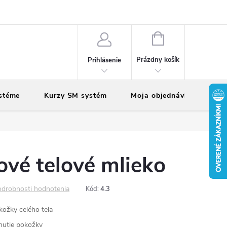
vy
Reklamácie
Vrátenie tovaru
NÁKUPNÝ
KOŠÍK
Prázdny košík
Prihlásenie
stéme
Kurzy SM systém
Moja objednávka
vé telové mlieko
drobnosti hodnotenia
Kód:
4.3
kožky celého tela
rnutie pokožky