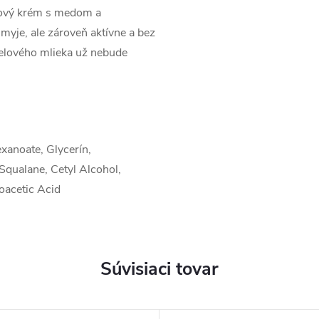
hový krém s medom a
yje, ale zároveň aktívne a bez
telového mlieka už nebude
xanoate, Glycerín,
 Squalane, Cetyl Alcohol,
roacetic Acid
Súvisiaci tovar