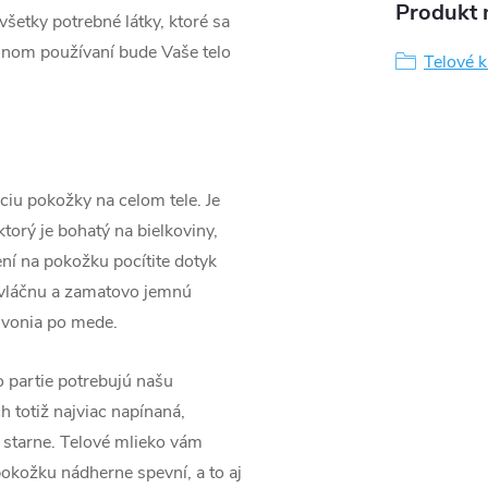
Produkt n
všetky potrebné látky, ktoré sa
elnom používaní bude Vaše telo
Telové 
ciu pokožky na celom tele. Je
torý je bohatý na bielkoviny,
ní na pokožku pocítite dotyk
, vláčnu a zamatovo jemnú
 vonia po mede.
 partie potrebujú našu
h totiž najviac napínaná,
 starne. Telové mlieko vám
okožku nádherne spevní, a to aj