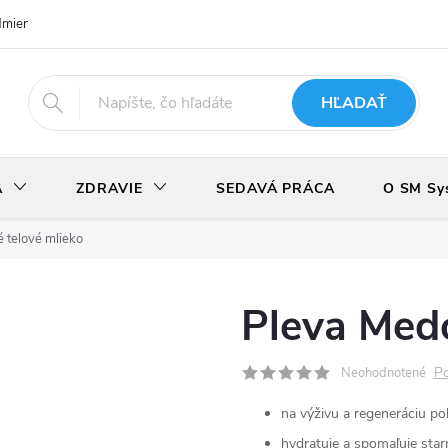
dmienky
Podmienky ochrany osobných údajov
Odstúpenie od zmlu
HĽADAŤ
A
ZDRAVIE
SEDAVÁ PRÁCA
O SM Sy
 telové mlieko
Pleva Medo
Po
Neohodnotené
na výživu a regeneráciu po
hydratuje a spomaľuje sta