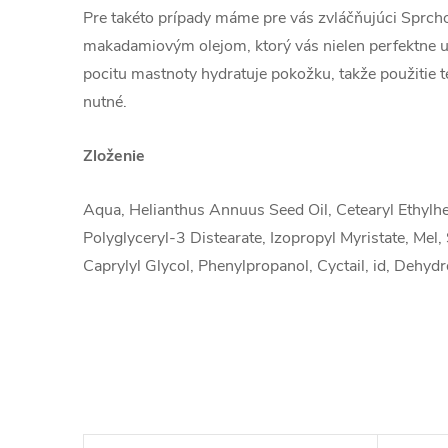
Pre takéto prípady máme pre vás zvláčňujúci Sprc
makadamiovým olejom, ktorý vás nielen perfektne um
pocitu mastnoty hydratuje pokožku, takže použitie 
nutné.
Zloženie
Aqua, Helianthus Annuus Seed Oil, Cetearyl Ethylhe
Polyglyceryl-3 Distearate, Izopropyl Myristate, Mel,
Caprylyl Glycol, Phenylpropanol, Cyctail, id, Dehyd