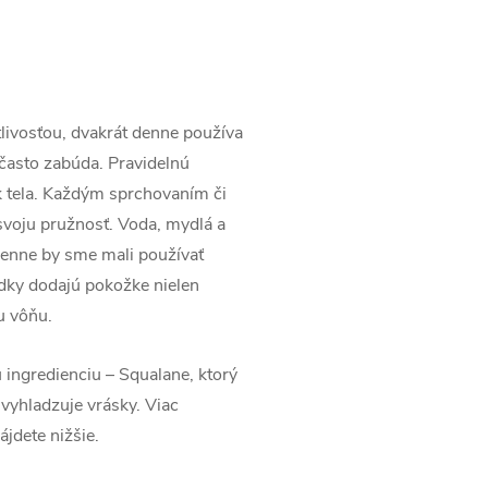
stlivosťou, dvakrát denne používa
a často zabúda. Pravidelnú
šok tela. Každým sprchovaním či
svoju pružnosť. Voda, mydlá a
denne by sme mali používať
iedky dodajú pokožke nielen
u vôňu.
ingredienciu – Squalane, ktorý
vyhladzuje vrásky. Viac
ájdete nižšie.