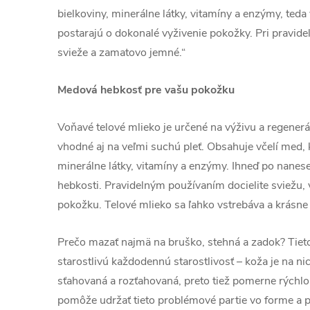
bielkoviny, minerálne látky, vitamíny a enzýmy, teda 
postarajú o dokonalé vyživenie pokožky. Pri pravid
svieže a zamatovo jemné.“
Medová hebkosť pre vašu pokožku
Voňavé telové mlieko je určené na výživu a regenerá
vhodné aj na veľmi suchú pleť. Obsahuje včelí med, k
minerálne látky, vitamíny a enzýmy. Ihneď po nanese
hebkosti. Pravidelným používaním docielite sviežu
pokožku. Telové mlieko sa ľahko vstrebáva a krásne
Prečo mazať najmä na bruško, stehná a zadok? Tieto
starostlivú každodennú starostlivosť – koža je na nic
sťahovaná a rozťahovaná, preto tiež pomerne rýchlo
pomôže udržať tieto problémové partie vo forme a p