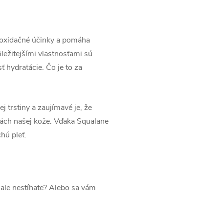
ioxidačné účinky a pomáha
ležitejšími vlastnosťami sú
 hydratácie. Čo je to za
 trstiny a zaujímavé je, že
tvách našej kože. Vďaka Squalane
hú pleť.
 ale nestíhate? Alebo sa vám