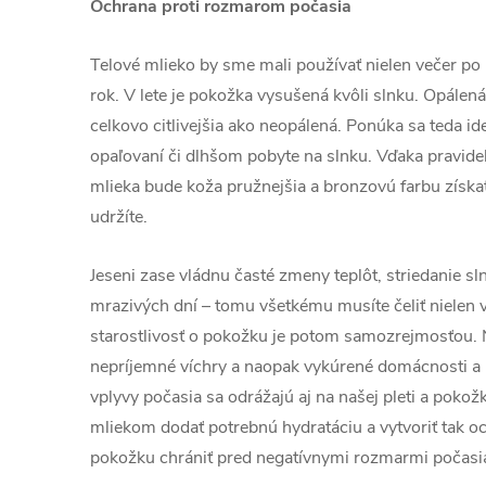
Ochrana proti rozmarom počasia
Telové mlieko by sme mali používať nielen večer po k
rok. V lete je pokožka vysušená kvôli slnku. Opálená
celkovo citlivejšia ako neopálená. Ponúka sa teda i
opaľovaní či dlhšom pobyte na slnku. Vďaka pravid
mlieka bude koža pružnejšia a bronzovú farbu získate
udržíte.
Jeseni zase vládnu časté zmeny teplôt, striedanie sl
mrazivých dní – tomu všetkému musíte čeliť nielen v
starostlivosť o pokožku je potom samozrejmosťou. N
nepríjemné víchry a naopak vykúrené domácnosti a k
vplyvy počasia sa odrážajú aj na našej pleti a pokožk
mliekom dodať potrebnú hydratáciu a vytvoriť tak o
pokožku chrániť pred negatívnymi rozmarmi počasi