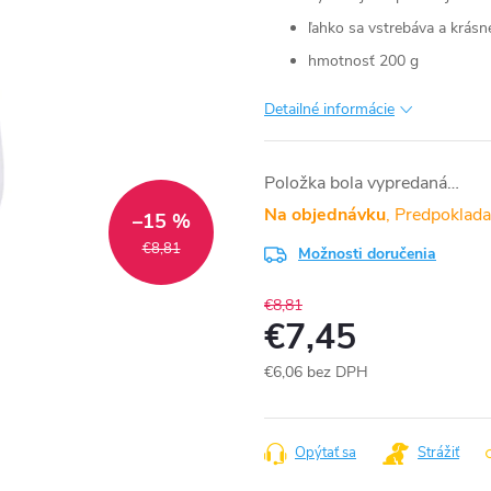
ľahko sa vstrebáva a krás
hmotnosť 200 g
Detailné informácie
Položka bola vypredaná…
Na objednávku
–15 %
€8,81
Možnosti doručenia
€8,81
€7,45
€6,06 bez DPH
Jednotková
cena:
Opýtať sa
Strážiť