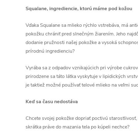
Squalane, ingrediencie, ktorú máme pod kožou
Vďaka Squalane sa mlieko rýchlo vstrebáva, má ant
pokožku chrániť pred slnečným žiarením. Jeho najdô
dodanie pružnosti našej pokožke a vysoká schopnosť
prírodnú ingredienciu?
Vyrába sa z odpadov vznikajúcich pri výrobe cukrovej
prirodzene sa táto látka vyskytuje v lipidických vrs
je taktiež možné používať telové mlieko na veľmi suc
Keď sa času nedostáva
Chcete svojej pokožke dopriať poctivú starostlivosť,
skrátka práve do mazania tela po kúpeli nechce?