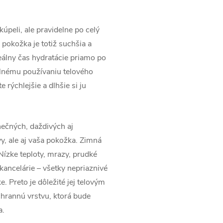
úpeli, ale pravidelne po celý
 pokožka je totiž suchšia a
deálny čas hydratácie priamo po
elnému používaniu telového
 rýchlejšie a dlhšie si ju
nečných, daždivých aj
y, ale aj vaša pokožka. Zimná
ízke teploty, mrazy, prudké
ancelárie – všetky nepriaznivé
e. Preto je dôležité jej telovým
chrannú vrstvu, ktorá bude
a.