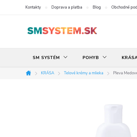
Prejsť
Kontakty
Doprava a platba
Blog
Obchodné po
na
obsah
SM SYSTÉM
POHYB
KRÁS
KRÁSA
Telové krémy a mlieka
Pleva Medové
Domov