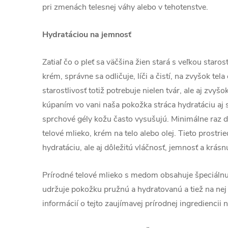
pri zmenách telesnej váhy alebo v tehotenstve.
Hydratáciou na jemnosť
Zatiaľ čo o pleť sa väčšina žien stará s veľkou staro
krém, správne sa odličuje, líči a čistí, na zvyšok tel
starostlivosť totiž potrebuje nielen tvár, ale aj zvy
kúpaním vo vani naša pokožka stráca hydratáciu aj 
sprchové gély kožu často vysušujú. Minimálne raz 
telové mlieko, krém na telo alebo olej. Tieto prostr
hydratáciu, ale aj dôležitú vláčnosť, jemnosť a krásn
Prírodné telové mlieko s medom obsahuje špeciálnu 
udržuje pokožku pružnú a hydratovanú a tiež na nej 
informácií o tejto zaujímavej prírodnej ingrediencii n