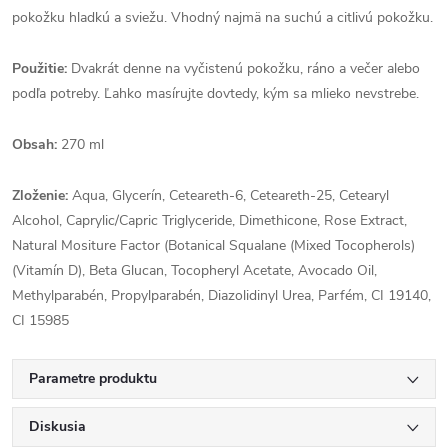
pokožku hladkú a sviežu. Vhodný najmä na suchú a citlivú pokožku.
Použitie:
Dvakrát denne na vyčistenú pokožku, ráno a večer alebo
podľa potreby. Ľahko masírujte dovtedy, kým sa mlieko nevstrebe.
Obsah:
270 ml
Zloženie:
Aqua, Glycerín, Ceteareth-6, Ceteareth-25, Cetearyl
Alcohol, Caprylic/Capric Triglyceride, Dimethicone, Rose Extract,
Natural Mositure Factor (Botanical Squalane (Mixed Tocopherols)
(Vitamín D), Beta Glucan, Tocopheryl Acetate, Avocado Oil,
Methylparabén, Propylparabén, Diazolidinyl Urea, Parfém, CI 19140,
CI 15985
Parametre produktu
Diskusia