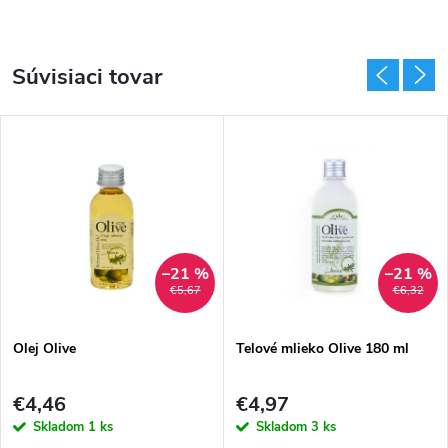
Súvisiaci tovar
–21 %
–21 %
€5,67
€6,32
Olej Olive
Telové mlieko Olive 180 ml
€4,46
€4,97
Skladom
1 ks
Skladom
3 ks