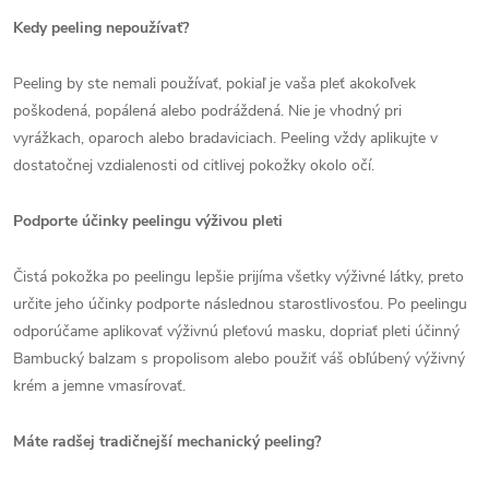
Kedy peeling nepoužívať?
Peeling by ste nemali používať, pokiaľ je vaša pleť akokoľvek
poškodená, popálená alebo podráždená. Nie je vhodný pri
vyrážkach, oparoch alebo bradaviciach. Peeling vždy aplikujte v
dostatočnej vzdialenosti od citlivej pokožky okolo očí.
Podporte účinky peelingu výživou pleti
Čistá pokožka po peelingu lepšie prijíma všetky výživné látky, preto
určite jeho účinky podporte následnou starostlivosťou. Po peelingu
odporúčame aplikovať výživnú pleťovú masku, dopriať pleti účinný
Bambucký balzam s propolisom alebo použiť váš obľúbený výživný
krém a jemne vmasírovať.
Máte radšej tradičnejší mechanický peeling?