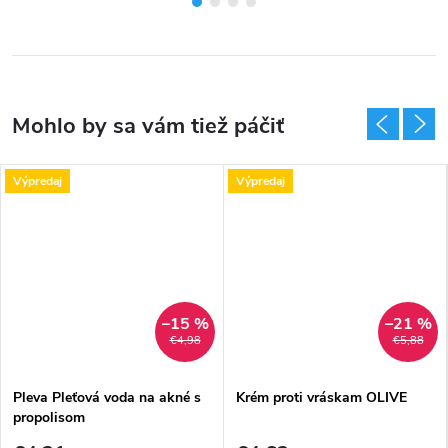
Výpredaj
Výpredaj
–15 %
–21 %
€4,98
€5,88
Pleva Pleťová voda na akné s
Krém proti vráskam OLIVE
propolisom