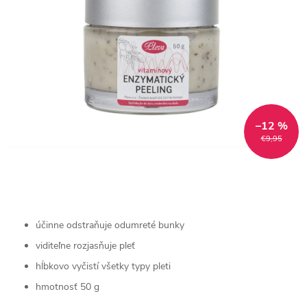
–12 %
€9,95
účinne odstraňuje odumreté bunky
viditeľne rozjasňuje pleť
hĺbkovo vyčistí všetky typy pleti
hmotnosť 50 g