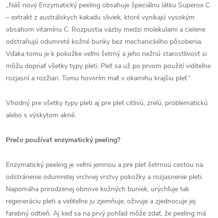
„Náš nový Enzymatický peeling obsahuje špeciálnu látku Superox C
– extrakt z austrálskych kakadu sliviek, ktoré vynikajú vysokým
obsahom vitamínu C. Rozpustia väzby medzi molekulami a cielene
odstraňujú odumreté kožné bunky bez mechanického pôsobenia.
Vďaka tomu je k pokožke veľmi šetrný a jeho nežnú starostlivosť si
môžu dopriať všetky typy pleti. Pleť sa už po prvom použití viditeľne
rozjasní a rozžiari. Tomu hovorím mať v okamihu krajšiu pleť.“
Vhodný pre všetky typy pleti aj pre pleť citlivú, zrelú, problematickú
alebo s výskytom akné.
Prečo používať enzymatický peeling?
Enzymatický peeling je veľmi jemnou a pre pleť šetrnou cestou na
odstránenie odumretej vrchnej vrstvy pokožky a rozjasnenie pleti.
Napomáha prirodzenej obnove kožných buniek, urýchľuje tak
regeneráciu pleti a viditeľne ju zjemňuje, oživuje a zjednocuje jej
farebný odtieň. Aj keď sa na prvý pohľad môže zdať, že peeling má