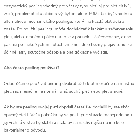
enzymatický peeling vhodný pre všetky typy pleti aj pre pleť citlivú,
zrelú, problematickú alebo s výskytom akné. Môže tak byť vhodnou
alternatívou mechanického peelingu, ktorý nie každá pleť dobre
znáša. Po použití peelingu môže dochádzať k ľahkému začervenaniu
pleti, alebo jemnému páleniu a to je v poriadku. Začervenanie, alebo
pálenie po niekoľkých minútach zmizne. Ide o bežný prejav toho, že
účinné látky skutočne pôsobia a pleť dôkladne vyčistili.
Ako často peeling používať?
Odporúčame používať peeling dvakrát až trikrát mesačne na mastnú
pleť, raz mesačne na normálnu až suchú pleť alebo pleť s akné.
Ak by ste peeling svojej pleti dopriali častejšie, docielili by ste skôr
opačný efekt. Vaša pokožka by sa postupne stávala menej odolnou,
jej vrchná vrstva by slabla a stala by sa náchylnejšia na infekcie
bakteriálneho pôvodu.