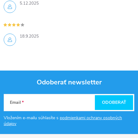
5.12.2025
18.9.2025
Odoberať newsletter
Z
Email
ODOBERAŤ
á
Vložením e-mailu súhlasíte s
podmienkami ochrany osobných
p
údajov