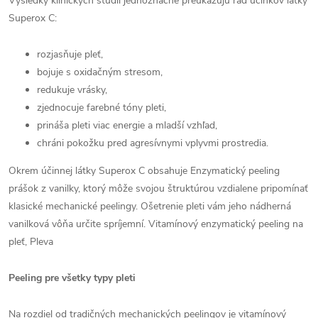
Výsledky klinických štúdií jednoznačne preukazujú rad účinkov látky
Superox C:
rozjasňuje pleť,
bojuje s oxidačným stresom,
redukuje vrásky,
zjednocuje farebné tóny pleti,
prináša pleti viac energie a mladší vzhľad,
chráni pokožku pred agresívnymi vplyvmi prostredia.
Okrem účinnej látky Superox C obsahuje Enzymatický peeling
prášok z vanilky, ktorý môže svojou štruktúrou vzdialene pripomínať
klasické mechanické peelingy. Ošetrenie pleti vám jeho nádherná
vanilková vôňa určite spríjemní. Vitamínový enzymatický peeling na
pleť, Pleva
Peeling pre všetky typy pleti
Na rozdiel od tradičných mechanických peelingov je vitamínový