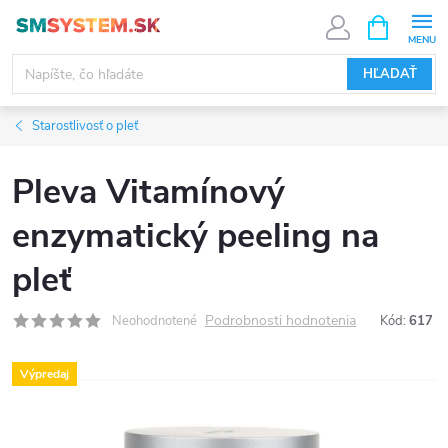
Prejsť
NÁKUPN
KOŠÍK
na
obsah
HĽADAŤ
Starostlivosť o pleť
Pleva Vitamínový
enzymatický peeling na
pleť
Podrobnosti hodnotenia
Neohodnotené
Kód:
617
Výpredaj