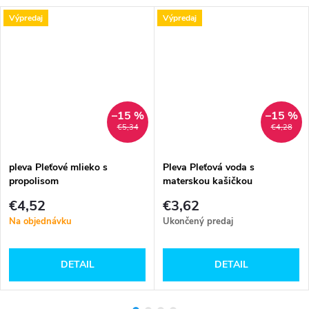
Výpredaj
Výpredaj
–15 %
–15 %
€5,34
€4,28
pleva Pleťové mlieko s
Pleva Pleťová voda s
propolisom
materskou kašičkou
€4,52
€3,62
Na objednávku
Ukončený predaj
DETAIL
DETAIL