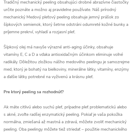
Tradičný mechanický peeling obsahujúci drobné abrazívne čiastočky
určite poznáte a možno aj pravidelne používate. Náš prírodný
mechanický Medový pleťový peeling obsahuje jemný prášok zo
šípkových semienok, ktorý šetrne odstráni odumreté kožné bunky a
príjemne prekrví, vyhladí a rozjasní pleť.
Šípkový olej má navyše výrazné anti-aging účinky, obsahuje
vitamíny E, C a D a vďaka antioxidačným účinkom eliminuje voľné
radikály. Dôležitou zložkou nášho medového peelingu je samozrejme
med, ktorý je bohatý na bielkoviny, minerálne látky, vitamíny, enzýmy
a ďalšie látky potrebné na vyživenú a krásnu pleť.
Pre ktorý peeling sa rozhodnúť?
Ak máte citlivú alebo suchú pleť, prípadne pleť problematickú alebo
s akné, zvoľte radšej enzymatický peeling. Pokiaľ je vaša pokožka
normálna, zmiešaná až mastná a zdravá, môžete zvoliť mechanický
peeling. Oba peelingy môžete tiež striedať – použitie mechanického