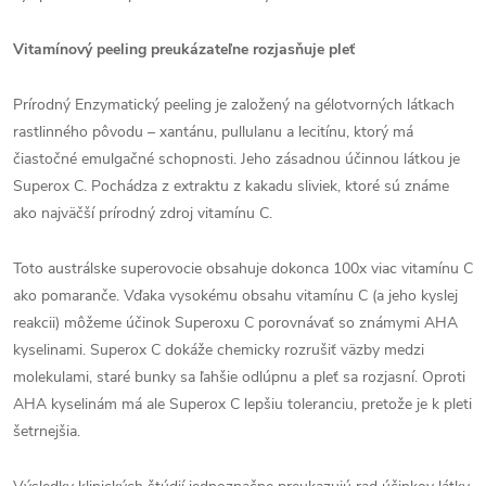
Vitamínový peeling preukázateľne rozjasňuje pleť
Prírodný Enzymatický peeling je založený na gélotvorných látkach
rastlinného pôvodu – xantánu, pullulanu a lecitínu, ktorý má
čiastočné emulgačné schopnosti. Jeho zásadnou účinnou látkou je
Superox C. Pochádza z extraktu z kakadu sliviek, ktoré sú známe
ako najväčší prírodný zdroj vitamínu C.
Toto austrálske superovocie obsahuje dokonca 100x viac vitamínu C
ako pomaranče. Vďaka vysokému obsahu vitamínu C (a jeho kyslej
reakcii) môžeme účinok Superoxu C porovnávať so známymi AHA
kyselinami. Superox C dokáže chemicky rozrušiť väzby medzi
molekulami, staré bunky sa ľahšie odlúpnu a pleť sa rozjasní. Oproti
AHA kyselinám má ale Superox C lepšiu toleranciu, pretože je k pleti
šetrnejšia.