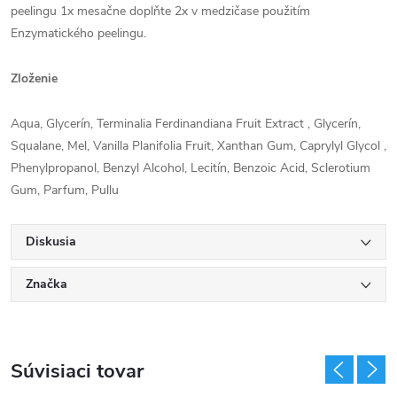
peelingu 1x mesačne doplňte 2x v medzičase použitím
Enzymatického peelingu.
Zloženie
Aqua, Glycerín, Terminalia Ferdinandiana Fruit Extract , Glycerín,
Squalane, Mel, Vanilla Planifolia Fruit, Xanthan Gum, Caprylyl Glycol ,
Phenylpropanol, Benzyl Alcohol, Lecitín, Benzoic Acid, Sclerotium
Gum, Parfum, Pullu
Diskusia
Značka
Súvisiaci tovar