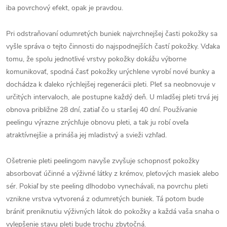
iba povrchový efekt, opak je pravdou.
Pri odstraňovaní odumretých buniek najvrchnejšej časti pokožky sa
vyšle správa o tejto činnosti do najspodnejších častí pokožky. Vďaka
tomu, že spolu jednotlivé vrstvy pokožky dokážu výborne
komunikovať, spodná časť pokožky urýchlene vyrobí nové bunky a
dochádza k ďaleko rýchlejšej regenerácii pleti. Pleť sa neobnovuje v
určitých intervaloch, ale postupne každý deň. U mladšej pleti trvá jej
obnova približne 28 dní, zatiaľ čo u staršej 40 dní. Používanie
peelingu výrazne zrýchľuje obnovu pleti, a tak ju robí oveľa
atraktívnejšie a prináša jej mladistvý a svieži vzhľad.
Ošetrenie pleti peelingom navyše zvyšuje schopnosť pokožky
absorbovať účinné a výživné látky z krémov, pleťových masiek alebo
sér. Pokiaľ by ste peeling dlhodobo vynechávali, na povrchu pleti
vznikne vrstva vytvorená z odumretých buniek. Tá potom bude
brániť preniknutiu výživných látok do pokožky a každá vaša snaha o
vylepšenie stavu pleti bude trochu zbytočná.