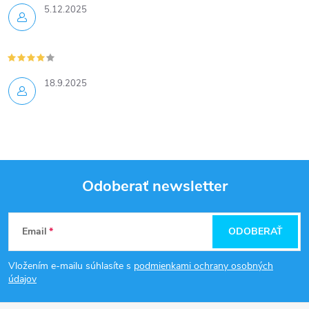
5.12.2025
18.9.2025
Odoberať newsletter
Z
Email
ODOBERAŤ
á
Vložením e-mailu súhlasíte s
podmienkami ochrany osobných
p
údajov