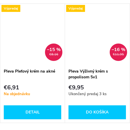
Výpredaj
Výpredaj
–15 %
–16 %
€8,16
€11,95
Pleva Pleťový krém na akné
Pleva Výživný krém s
propolisom 5v1
€6,91
€9,95
Na objednávku
Ukončený predaj
3 ks
DETAIL
DO KOŠÍKA