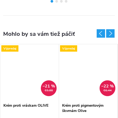
Výpredaj
Výpredaj
–21 %
–22 %
€5,88
€6,44
Krém proti vráskam OLIVE
Krém proti pigmentovým
škvrnám Olive