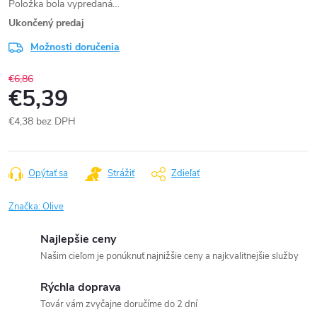
Položka bola vypredaná…
Ukončený predaj
Možnosti doručenia
€6,86
€5,39
€4,38 bez DPH
Jednotková
cena:
Opýtať sa
Strážiť
Zdieľať
Značka:
Olive
Najlepšie ceny
Našim cieľom je ponúknuť najnižšie ceny a najkvalitnejšie služby
Rýchla doprava
Továr vám zvyčajne doručíme do 2 dní