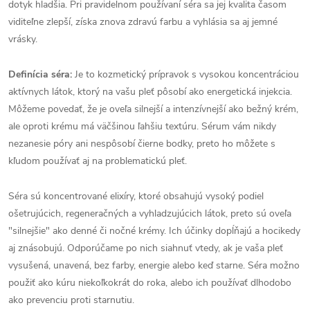
dotyk hladšia. Pri pravidelnom používaní séra sa jej kvalita časom
viditeľne zlepší, získa znova zdravú farbu a vyhlásia sa aj jemné
vrásky.
Definícia séra:
Je to kozmetický prípravok s vysokou koncentráciou
aktívnych látok, ktorý na vašu pleť pôsobí ako energetická injekcia.
Môžeme povedať, že je oveľa silnejší a intenzívnejší ako bežný krém,
ale oproti krému má väčšinou ľahšiu textúru. Sérum vám nikdy
nezanesie póry ani nespôsobí čierne bodky, preto ho môžete s
kľudom používať aj na problematickú pleť.
Séra sú koncentrované elixíry, ktoré obsahujú vysoký podiel
ošetrujúcich, regeneračných a vyhladzujúcich látok, preto sú oveľa
"silnejšie" ako denné či nočné krémy. Ich účinky dopĺňajú a hocikedy
aj znásobujú. Odporúčame po nich siahnuť vtedy, ak je vaša pleť
vysušená, unavená, bez farby, energie alebo keď starne. Séra možno
použiť ako kúru niekoľkokrát do roka, alebo ich používať dlhodobo
ako prevenciu proti starnutiu.