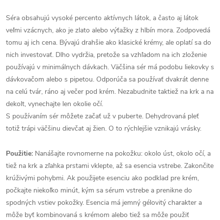
Séra obsahujú vysoké percento aktívnych látok, a často aj látok
veľmi vzácnych, ako je zlato alebo výťažky z hlbín mora. Zodpovedá
tomu aj ich cena. Bývajú drahšie ako klasické krémy, ale oplatí sa do
nich investovať. Dlho vydržia, pretože sa vzhľadom na ich zloženie
používajú v minimálnych dávkach. Väčšina sér má podobu liekovky s
dávkovačom alebo s pipetou. Odporúča sa používať dvakrát denne
na celú tvár, ráno aj večer pod krém. Nezabudnite taktiež na krk a na
dekolt, vynechajte len okolie očí.
S používaním sér môžete začať už v puberte. Dehydrovaná pleť
totiž trápi väčšinu dievčat aj žien. O to rýchlejšie vznikajú vrásky.
Použitie:
Nanášajte rovnomerne na pokožku: okolo úst, okolo očí, a
tiež na krk a zľahka prstami vklepte, až sa esencia vstrebe. Zakončite
krúživými pohybmi. Ak použijete esenciu ako podklad pre krém,
počkajte niekoľko minút, kým sa sérum vstrebe a prenikne do
spodných vstiev pokožky. Esencia má jemný gélovitý charakter a
môže byť kombinovaná s krémom alebo tiež sa môže použiť