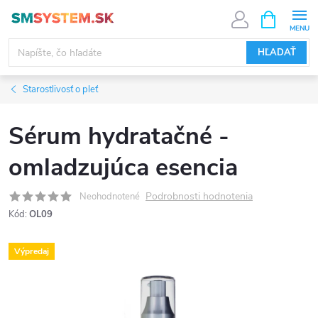
Prejsť
NÁKUPN
KOŠÍK
na
obsah
HĽADAŤ
Starostlivosť o pleť
Sérum hydratačné -
omladzujúca esencia
Podrobnosti hodnotenia
Neohodnotené
Kód:
OL09
Výpredaj