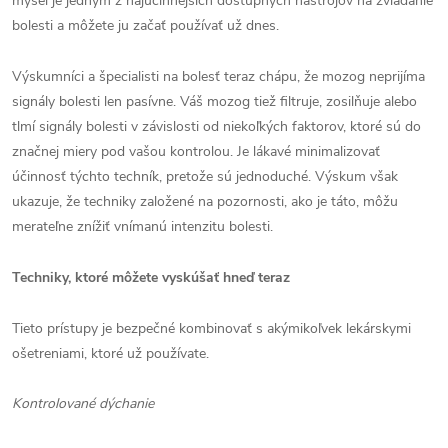
myseľ je jedným z najúčinnejších dostupných nástrojov na zvládanie
bolesti a môžete ju začať používať už dnes.
Výskumníci a špecialisti na bolesť teraz chápu, že mozog neprijíma
signály bolesti len pasívne. Váš mozog tiež filtruje, zosilňuje alebo
tlmí signály bolesti v závislosti od niekoľkých faktorov, ktoré sú do
značnej miery pod vašou kontrolou. Je lákavé minimalizovať
účinnosť týchto techník, pretože sú jednoduché. Výskum však
ukazuje, že techniky založené na pozornosti, ako je táto, môžu
merateľne znížiť vnímanú intenzitu bolesti.
Techniky, ktoré môžete vyskúšať hneď teraz
Tieto prístupy je bezpečné kombinovať s akýmikoľvek lekárskymi
ošetreniami, ktoré už používate.
Kontrolované dýchanie