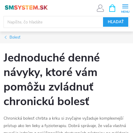
Prejsť
NÁKUPN
KOŠÍK
na
obsah
HĽADAŤ
Bolesť
Jednoduché denné
návyky, ktoré vám
pomôžu zvládnuť
chronickú bolesť
Chronická bolesť chrbta a krku si zvyčajne vyžaduje komplexnejší
prístup ako len lieky a fyzioterapiu. Dobrá správaje, že vaša vlastná