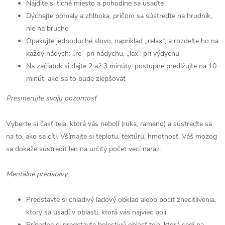
Nájdite si tiché miesto a pohodlne sa usaďte
Dýchajte pomaly a zhlboka, pričom sa sústreďte na hrudník,
nie na brucho
Opakujte jednoduché slovo, napríklad „relax“, a rozdeľte ho na
každý nádych: „re“ pri nádychu, „lax“ pri výdychu
Na začiatok si dajte 2 až 3 minúty; postupne predlžujte na 10
minút, ako sa to bude zlepšovať
Presmerujte svoju pozornosť
Vyberte si časť tela, ktorá vás nebolí (ruka, rameno) a sústreďte sa
na to, ako sa cíti. Všímajte si teplotu, textúru, hmotnosť. Váš mozog
sa dokáže sústrediť len na určitý počet vecí naraz.
Mentálne predstavy
Predstavte si chladivý ľadový obklad alebo pocit znecitlivenia,
ktorý sa usadí v oblasti, ktorá vás najviac bolí.
Prípadne si predstavte bolestivú oblasť tela, ktorá sedí na