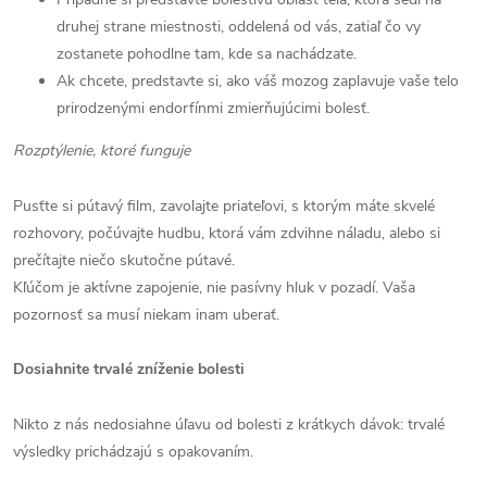
druhej strane miestnosti, oddelená od vás, zatiaľ čo vy
zostanete pohodlne tam, kde sa nachádzate.
Ak chcete, predstavte si, ako váš mozog zaplavuje vaše telo
prirodzenými endorfínmi zmierňujúcimi bolesť.​
Rozptýlenie, ktoré funguje
Pusťte si pútavý film, zavolajte priateľovi, s ktorým máte skvelé
rozhovory, počúvajte hudbu, ktorá vám zdvihne náladu, alebo si
prečítajte niečo skutočne pútavé.
Kľúčom je aktívne zapojenie, nie pasívny hluk v pozadí. Vaša
pozornosť sa musí niekam inam uberať.
Dosiahnite trvalé zníženie bolesti
Nikto z nás nedosiahne úľavu od bolesti z krátkych dávok: trvalé
výsledky prichádzajú s opakovaním.