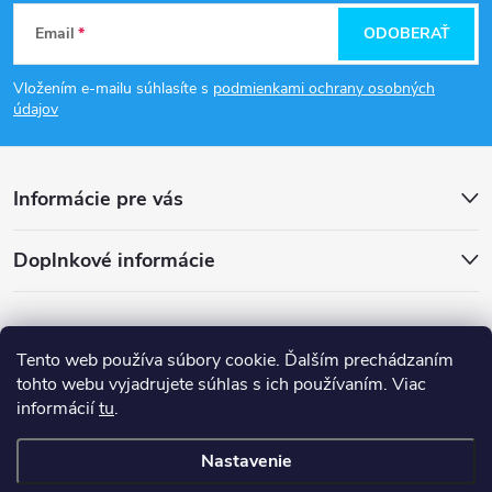
Z
Email
ODOBERAŤ
á
Vložením e-mailu súhlasíte s
podmienkami ochrany osobných
p
údajov
ä
Informácie pre vás
t
Doplnkové informácie
i
e
Tento web používa súbory cookie. Ďalším prechádzaním
tohto webu vyjadrujete súhlas s ich používaním. Viac
informácií
tu
.
Nastavenie