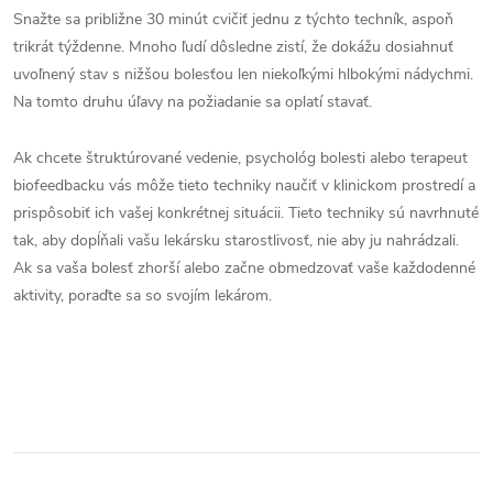
Snažte sa približne 30 minút cvičiť jednu z týchto techník, aspoň
trikrát týždenne. Mnoho ľudí dôsledne zistí, že dokážu dosiahnuť
uvoľnený stav s nižšou bolesťou len niekoľkými hlbokými nádychmi.
Na tomto druhu úľavy na požiadanie sa oplatí stavať.
Ak chcete štruktúrované vedenie, psychológ bolesti alebo terapeut
biofeedbacku vás môže tieto techniky naučiť v klinickom prostredí a
prispôsobiť ich vašej konkrétnej situácii. Tieto techniky sú navrhnuté
tak, aby dopĺňali vašu lekársku starostlivosť, nie aby ju nahrádzali.
Ak sa vaša bolesť zhorší alebo začne obmedzovať vaše každodenné
aktivity, poraďte sa so svojím lekárom.