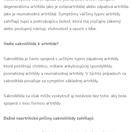
degeneratívna artritída (ako je osteoartritída) alebo zápalová artritída
(ako je reumatoidná artritída). Symptómy väčšiny typov artritídy
zahŕňajú tupú a pretrvávajúcu bolesť, ktorá má zvyčajne zákerný
alebo postupný nástup, stuhnutosť a opuch v kĺbe.
Vedie sakroilitída k artritíde?
Sakroilitída je často spojená s určitými typmi zápalovej artritídy,
ktoré postihujú chrbticu, vrátane ankylozujúcej spondylitídy,
psoriatickej artritídy a reumatoidnej artritídy. V týchto prípadoch sa
sakroilitída považuje za symptóm základnej artritídy.
Sakroiliitída sa však môže vyskytnúť aj nezávisle bez toho, aby bola
spojená s inou formou artritídy.
Bežné neartritické príčiny sakroiliitídy zahŕňajú: