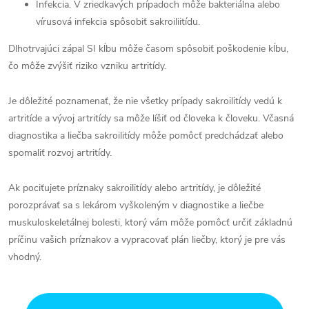
Infekcia. V zriedkavých prípadoch môže bakteriálna alebo
vírusová infekcia spôsobiť sakroiliitídu.
Dlhotrvajúci zápal SI kĺbu môže časom spôsobiť poškodenie kĺbu,
čo môže zvýšiť riziko vzniku artritídy.
Je dôležité poznamenať, že nie všetky prípady sakroilitídy vedú k
artritíde a vývoj artritídy sa môže líšiť od človeka k človeku. Včasná
diagnostika a liečba sakroilitídy môže pomôcť predchádzať alebo
spomaliť rozvoj artritídy.
Ak pociťujete príznaky sakroilitídy alebo artritídy, je dôležité
porozprávať sa s lekárom vyškoleným v diagnostike a liečbe
muskuloskeletálnej bolesti, ktorý vám môže pomôcť určiť základnú
príčinu vašich príznakov a vypracovať plán liečby, ktorý je pre vás
vhodný.