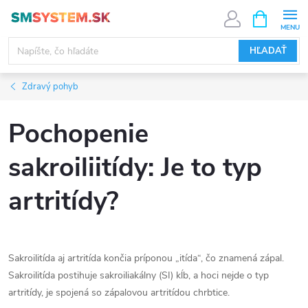
Prejsť
NÁKUPN
KOŠÍK
na
obsah
HĽADAŤ
Zdravý pohyb
Pochopenie
sakroiliitídy: Je to typ
artritídy?
Sakroilitída aj artritída končia príponou „itída“, čo znamená zápal.
Sakroilitída postihuje sakroiliakálny (SI) kĺb, a hoci nejde o typ
artritídy, je spojená so zápalovou artritídou chrbtice.