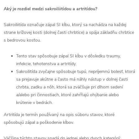
Aký je rozdiel medzi sakroiliitídou a artritídou?
Sakroiliitída označuje zápal SI kĺbu, ktorý sa nachádza na každej
strane krížovej kosti (dolnej časti chrbtice) a spája základňu chrbtice
s bedrovou kosťou.
Tento stav spôsobuje zápal SI kĺbu v dôsledku traumy,
infekcie, tehotenstva a artritídy.
Sakroilitída zvyčajne spôsobuje tupú, nepríjemnú bolesť, ktorá
sa prejavuje akútne a často má náhly nástup v dolnej časti
chrbta, zadku a nôh, ktorá sa zväčšuje pri dlhom sedení
a/alebo pri činnostiach, ktoré zahŕňajú ohýbanie alebo
krútenie v bedrách.
Artritída je termín používaný na opis súboru stavov, ktoré
spôsobujú zápal a poškodenie kĺbov.
Väčšina týchto stavov spadá do jednej alebo dvoch kategórií: