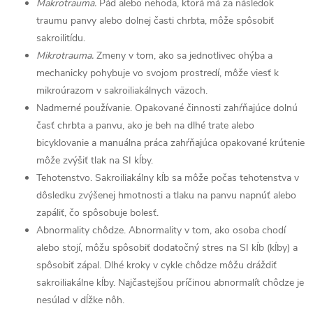
Makrotrauma.
Pád alebo nehoda, ktorá má za následok
traumu panvy alebo dolnej časti chrbta, môže spôsobiť
sakroilitídu.
Mikrotrauma.
Zmeny v tom, ako sa jednotlivec ohýba a
mechanicky pohybuje vo svojom prostredí, môže viesť k
mikroúrazom v sakroiliakálnych väzoch.
Nadmerné používanie. Opakované činnosti zahŕňajúce dolnú
časť chrbta a panvu, ako je beh na dlhé trate alebo
bicyklovanie a manuálna práca zahŕňajúca opakované krútenie
môže zvýšiť tlak na SI kĺby.
Tehotenstvo. Sakroiliakálny kĺb sa môže počas tehotenstva v
dôsledku zvýšenej hmotnosti a tlaku na panvu napnúť alebo
zapáliť, čo spôsobuje bolesť.
Abnormality chôdze. Abnormality v tom, ako osoba chodí
alebo stojí, môžu spôsobiť dodatočný stres na SI kĺb (kĺby) a
spôsobiť zápal. Dlhé kroky v cykle chôdze môžu dráždiť
sakroiliakálne kĺby. Najčastejšou príčinou abnormalít chôdze je
nesúlad v dĺžke nôh.