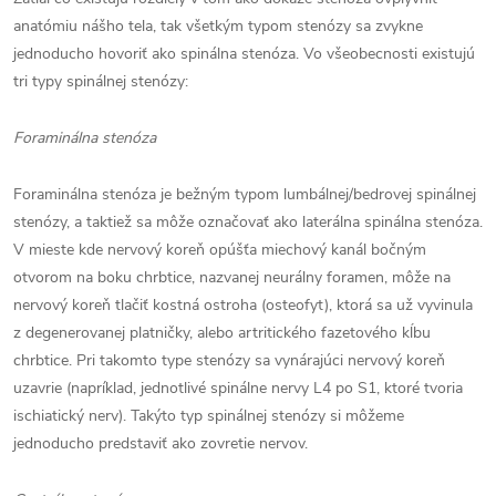
anatómiu nášho tela, tak všetkým typom stenózy sa zvykne
jednoducho hovoriť ako spinálna stenóza. Vo všeobecnosti existujú
tri typy spinálnej stenózy:
Foraminálna stenóza
Foraminálna stenóza je bežným typom lumbálnej/bedrovej spinálnej
stenózy, a taktiež sa môže označovať ako laterálna spinálna stenóza.
V mieste kde nervový koreň opúšťa miechový kanál bočným
otvorom na boku chrbtice, nazvanej neurálny foramen, môže na
nervový koreň tlačiť kostná ostroha (osteofyt), ktorá sa už vyvinula
z degenerovanej platničky, alebo artritického fazetového kĺbu
chrbtice. Pri takomto type stenózy sa vynárajúci nervový koreň
uzavrie (napríklad, jednotlivé spinálne nervy L4 po S1, ktoré tvoria
ischiatický nerv). Takýto typ spinálnej stenózy si môžeme
jednoducho predstaviť ako zovretie nervov.