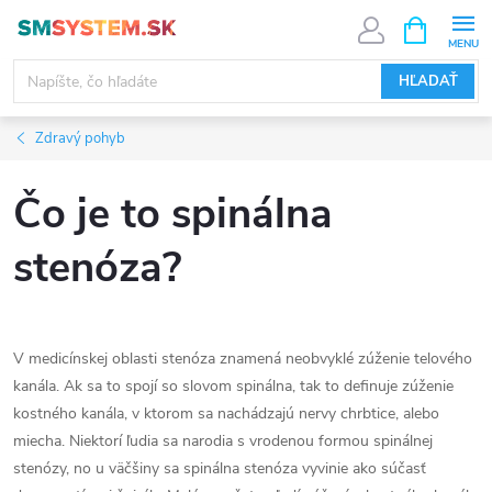
Prejsť
NÁKUPN
KOŠÍK
na
obsah
HĽADAŤ
Zdravý pohyb
Čo je to spinálna
stenóza?
V medicínskej oblasti stenóza znamená neobvyklé zúženie telového
kanála. Ak sa to spojí so slovom spinálna, tak to definuje zúženie
kostného kanála, v ktorom sa nachádzajú nervy chrbtice, alebo
miecha. Niektorí ľudia sa narodia s vrodenou formou spinálnej
stenózy, no u väčšiny sa spinálna stenóza vyvinie ako súčasť