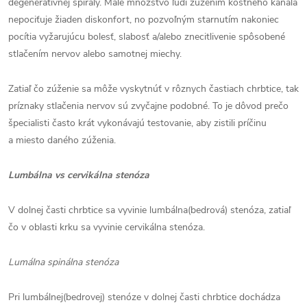
degeneratívnej špirály. Malé množstvo ľudí zúžením kostného kanála
nepociťuje žiaden diskonfort, no pozvoľným starnutím nakoniec
pocítia vyžarujúcu bolesť, slabosť a/alebo znecitlivenie spôsobené
stlačením nervov alebo samotnej miechy.
Zatiaľ čo zúženie sa môže vyskytnúť v rôznych častiach chrbtice, tak
príznaky stlačenia nervov sú zvyčajne podobné. To je dôvod prečo
špecialisti často krát vykonávajú testovanie, aby zistili príčinu
a miesto daného zúženia.
Lumbálna vs cervikálna stenóza
V dolnej časti chrbtice sa vyvinie lumbálna(bedrová) stenóza, zatiaľ
čo v oblasti krku sa vyvinie cervikálna stenóza.
Lumálna spinálna stenóza
Pri lumbálnej(bedrovej) stenóze v dolnej časti chrbtice dochádza