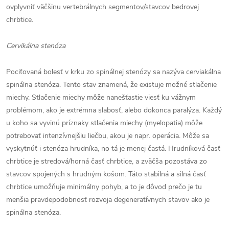
ovplyvniť väčšinu vertebrálnych segmentov/stavcov bedrovej
chrbtice.
Cervikálna stenóza
Pociťovaná bolesť v krku zo spinálnej stenózy sa nazýva cerviakálna
spinálna stenóza. Tento stav znamená, že existuje možné stlačenie
miechy. Stlačenie miechy môže nanešťastie viesť ku vážnym
problémom, ako je extrémna slabosť, alebo dokonca paralýza. Každý
u koho sa vyvinú príznaky stlačenia miechy (myelopatia) môže
potrebovať intenzívnejšiu liečbu, akou je napr. operácia. Môže sa
vyskytnúť i stenóza hrudníka, no tá je menej častá. Hrudníková časť
chrbtice je stredová/horná časť chrbtice, a zväčša pozostáva zo
stavcov spojených s hrudným košom. Táto stabilná a silná časť
chrbtice umožňuje minimálny pohyb, a to je dôvod prečo je tu
menšia pravdepodobnosť rozvoja degeneratívnych stavov ako je
spinálna stenóza.