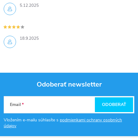
5.12.2025
18.9.2025
Odoberať newsletter
Z
Email
ODOBERAŤ
á
Vložením e-mailu súhlasíte s
podmienkami ochrany osobných
p
údajov