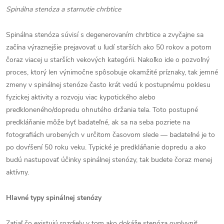
Spinálna stenóza a starnutie chrbtice
Spinálna stenóza súvisí s degenerovaním chrbtice a zvyčajne sa
začína výraznejšie prejavovať u ľudí starších ako 50 rokov a potom
čoraz viacej u starších vekových kategórii. Nakoľko ide o pozvoľný
proces, ktorý len výnimočne spôsobuje okamžité príznaky, tak jemné
zmeny v spinálnej stenóze často krát vedú k postupnému poklesu
fyzickej aktivity a rozvoju viac kypotického alebo
predkloneného/dopredu ohnutého držania tela. Toto postupné
predkláňanie môže byť badateľné, ak sa na seba pozriete na
fotografiách urobených v určitom časovom slede — badateľné je to
po dovŕšení 50 roku veku. Typické je predkláňanie dopredu a ako
budú nastupovať účinky spinálnej stenózy, tak budete čoraz menej
aktívny.
Hlavné typy spinálnej stenózy
Zatiaľ čo existujú rozdiely v tom ako dokáže stenóza ovplyvniť