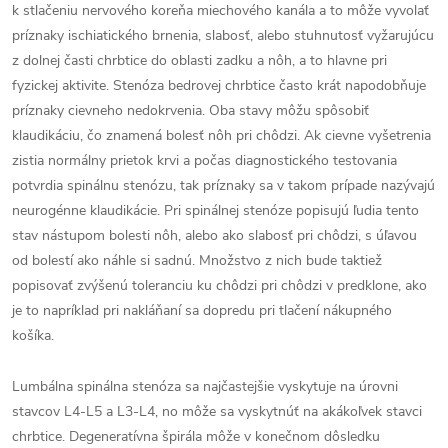
k stlačeniu nervového koreňa miechového kanála a to môže vyvolať
príznaky ischiatického brnenia, slabosť, alebo stuhnutosť vyžarujúcu
z dolnej časti chrbtice do oblasti zadku a nôh, a to hlavne pri
fyzickej aktivite. Stenóza bedrovej chrbtice často krát napodobňuje
príznaky cievneho nedokrvenia. Oba stavy môžu spôsobiť
klaudikáciu, čo znamená bolesť nôh pri chôdzi. Ak cievne vyšetrenia
zistia normálny prietok krvi a počas diagnostického testovania
potvrdia spinálnu stenózu, tak príznaky sa v takom prípade nazývajú
neurogénne klaudikácie. Pri spinálnej stenóze popisujú ľudia tento
stav nástupom bolesti nôh, alebo ako slabosť pri chôdzi, s úľavou
od bolestí ako náhle si sadnú. Množstvo z nich bude taktiež
popisovať zvýšenú toleranciu ku chôdzi pri chôdzi v predklone, ako
je to napríklad pri nakláňaní sa dopredu pri tlačení nákupného
košíka.
Lumbálna spinálna stenóza sa najčastejšie vyskytuje na úrovni
stavcov L4-L5 a L3-L4, no môže sa vyskytnúť na akákoľvek stavci
chrbtice. Degeneratívna špirála môže v konečnom dôsledku