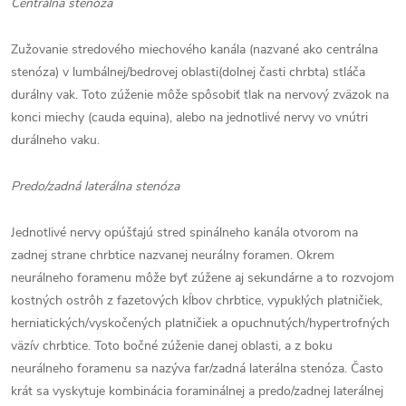
Centrálna stenóza
Zužovanie stredového miechového kanála (nazvané ako centrálna
stenóza) v lumbálnej/bedrovej oblasti(dolnej časti chrbta) stláča
durálny vak. Toto zúženie môže spôsobiť tlak na nervový zväzok na
konci miechy (cauda equina), alebo na jednotlivé nervy vo vnútri
durálneho vaku.
Predo/zadná laterálna stenóza
Jednotlivé nervy opúšťajú stred spinálneho kanála otvorom na
zadnej strane chrbtice nazvanej neurálny foramen. Okrem
neurálneho foramenu môže byť zúžene aj sekundárne a to rozvojom
kostných ostrôh z fazetových kĺbov chrbtice, vypuklých platničiek,
herniatických/vyskočených platničiek a opuchnutých/hypertrofných
väzív chrbtice. Toto bočné zúženie danej oblasti, a z boku
neurálneho foramenu sa nazýva far/zadná laterálna stenóza. Často
krát sa vyskytuje kombinácia foraminálnej a predo/zadnej laterálnej