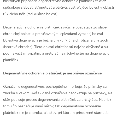
niektorých prípadoch degeneratívne ochorenie platničiek taktiež
spôsobuje slabosť, stŕpnutosť a pálčivú, vystreľujúcu bolesť v oblasti
rúk alebo nôh (radikulárna bolesť).
Degeneratívne ochorenie platničiek zvyčajne pozostáva zo slabej
chronickej bolesti s prerušovanými epizódami výraznej bolesti.
Bolestivá degenerácia je bežná v krku (krčná chrbtica) a v krížoch
(bedrová chrbtica). Tieto oblasti chrbtice sú najviac ohýbané a sú
pod najväčším vypätím, a preto sú najnáchylnejšie na degeneráciu
platničiek.
Degeneratívne ochorenie platničiek je nesprávne označenie
Označenie degeneratívne, pochopiteľne implikuje, že príznaky sa
zhoršia s vekom. Avšak dané označenie neodkazuje na príznaky, ale
skôr popisuje proces degenrovania platničiek za určitý čas. Napriek
tomu čo naznačuje daný názov, tak degeneratívne ochorenie
platničiek nie je choroba, ale stav, pri ktorom prirodzené starnutie