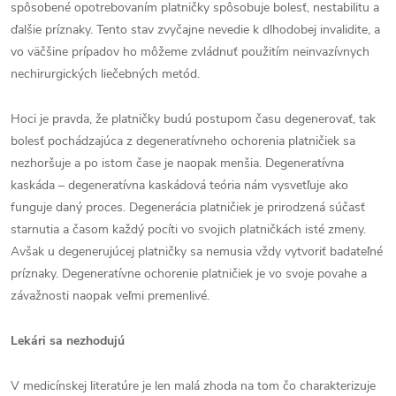
spôsobené opotrebovaním platničky spôsobuje bolesť, nestabilitu a
ďalšie príznaky. Tento stav zvyčajne nevedie k dlhodobej invalidite, a
vo väčšine prípadov ho môžeme zvládnuť použitím neinvazívnych
nechirurgických liečebných metód.
Hoci je pravda, že platničky budú postupom času degenerovať, tak
bolesť pochádzajúca z degeneratívneho ochorenia platničiek sa
nezhoršuje a po istom čase je naopak menšia. Degeneratívna
kaskáda – degeneratívna kaskádová teória nám vysvetľuje ako
funguje daný proces. Degenerácia platničiek je prirodzená súčasť
starnutia a časom každý pocíti vo svojich platničkách isté zmeny.
Avšak u degenerujúcej platničky sa nemusia vždy vytvoriť badateľné
príznaky. Degeneratívne ochorenie platničiek je vo svoje povahe a
závažnosti naopak veľmi premenlivé.
Lekári sa nezhodujú
V medicínskej literatúre je len malá zhoda na tom čo charakterizuje