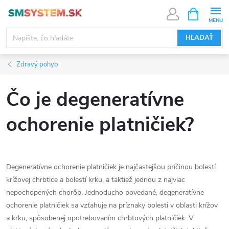
Prejsť
NÁKUPN
KOŠÍK
na
obsah
HĽADAŤ
Zdravý pohyb
Čo je degeneratívne
ochorenie platničiek?
Degeneratívne ochorenie platničiek je najčastejšou príčinou bolestí
krížovej chrbtice a bolestí krku, a taktiež jednou z najviac
nepochopených chorôb. Jednoducho povedané, degeneratívne
ochorenie platničiek sa vzťahuje na príznaky bolesti v oblasti krížov
a krku, spôsobenej opotrebovaním chrbtových platničiek. V