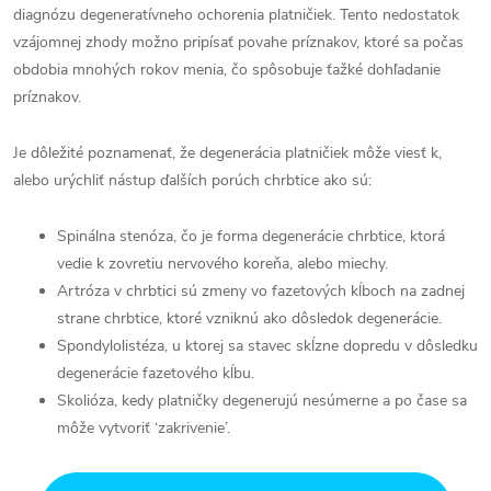
diagnózu degeneratívneho ochorenia platničiek. Tento nedostatok
vzájomnej zhody možno pripísať povahe príznakov, ktoré sa počas
obdobia mnohých rokov menia, čo spôsobuje ťažké dohľadanie
príznakov.
Je dôležité poznamenať, že degenerácia platničiek môže viesť k,
alebo urýchliť nástup ďalších porúch chrbtice ako sú:
Spinálna stenóza, čo je forma degenerácie chrbtice, ktorá
vedie k zovretiu nervového koreňa, alebo miechy.
Artróza v chrbtici sú zmeny vo fazetových kĺboch na zadnej
strane chrbtice, ktoré vzniknú ako dôsledok degenerácie.
Spondylolistéza, u ktorej sa stavec skĺzne dopredu v dôsledku
degenerácie fazetového kĺbu.
Skolióza, kedy platničky degenerujú nesúmerne a po čase sa
môže vytvoriť ‘zakrivenie’.