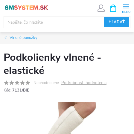
Prejsť
NÁKUPN
KOŠÍK
na
obsah
HĽADAŤ
Vlnené ponožky
Podkolienky vlnené -
elastické
Podrobnosti hodnotenia
Neohodnotené
Kód:
7131/BIE