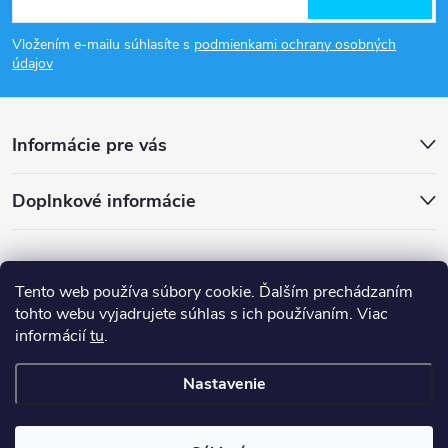
á
Vložením e-mailu súhlasíte s
podmienkami ochrany osobných
p
údajov
ä
Informácie pre vás
t
Doplnkové informácie
i
e
Tento web používa súbory cookie. Ďalším prechádzaním
tohto webu vyjadrujete súhlas s ich používaním. Viac
informácií
tu
.
Nastavenie
Copyright 2026
smsystem.sk
. Všetky práva vyhradené.