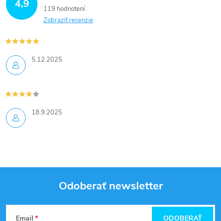
4,9
119 hodnotení
Zobraziť recenzie
5.12.2025
18.9.2025
Odoberať newsletter
Z
Email
ODOBERAŤ