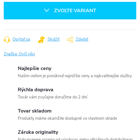
cena:
ZVOĽTE VARIANT
Opýtať sa
Strážiť
Zdieľať
Značka:
Ovčí věci
Najlepšie ceny
Našim cieľom je ponúknuť najnižšie ceny a najkvalitnejšie služby
Rýchla doprava
Továr vám zvyčajne doručíme do 2 dní
Tovar skladom
Produkty máme okamžite dostupné vo vlastnom sklade
Záruka originality
Nakupujeme priamo od výrobcov alebo oficiálnych distribútorov