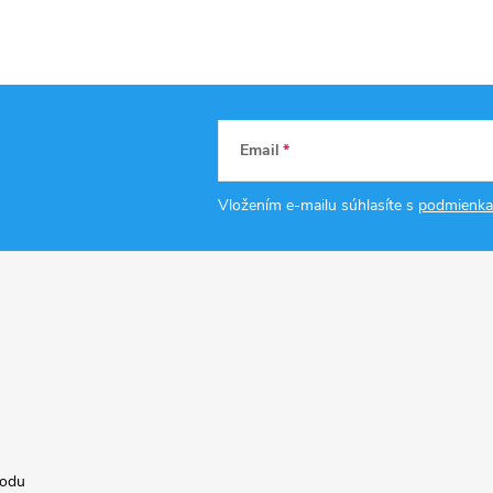
Email
Vložením e-mailu súhlasíte s
podmienka
hodu