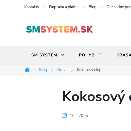
Prejsť
Kontakty
Doprava a platba
Blog
Obchodné po
na
obsah
SM SYSTÉM
POHYB
KRÁS
Blog
Strava
Kokosový olej
Domov
Kokosový o
18.2.2025