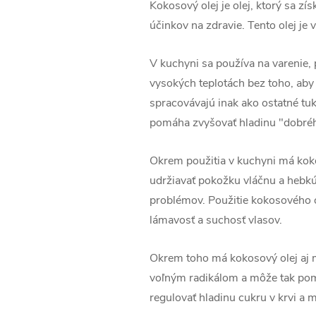
Kokosový olej je olej, ktorý sa z
účinkov na zdravie. Tento olej je 
V kuchyni sa používa na varenie, 
vysokých teplotách bez toho, aby
spracovávajú inak ako ostatné tuk
pomáha zvyšovať hladinu "dobrého
Okrem použitia v kuchyni má koko
udržiavať pokožku vláčnu a hebkú.
problémov. Použitie kokosového o
lámavosť a suchosť vlasov.
Okrem toho má kokosový olej aj 
voľným radikálom a môže tak pom
regulovať hladinu cukru v krvi a