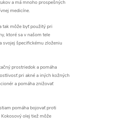
ých tukov a má mnoho prospešných
ívnej medicíne.
a tak môže byť použitý pri
y, ktoré sa v našom tele
a svojej špecifickému zloženiu
atačný prostriedok a pomáha
ostlivosť pri akné a iných kožných
dicionér a pomáha znižovať
stiam pomáha bojovať proti
Kokosový olej tiež môže