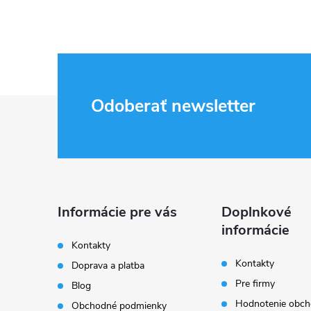
Z
Odoberať newsletter
á
p
ä
Informácie pre vás
Doplnkové
informácie
t
Kontakty
Kontakty
Doprava a platba
i
Pre firmy
Blog
Hodnotenie obc
Obchodné podmienky