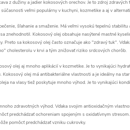
ískava z dužiny a jadier kokosových orechov. Je to zdroj zdrav
v súčasnosti veľmi populárny v kuchyni, kozmetike a aj v alternat
pečenie, šľahanie a smaženie. Má veľmi vysokú tepelnú stabilitu 
 sa znehodnotil. Kokosový olej obsahuje nasýtené mastné kyselin
y. Preto sa kokosový olej často označuje ako "zdravý tuk". Vďak
" cholesterolu v krvi a tým znižovať riziko srdcových chorôb.
sový olej aj mnoho aplikácií v kozmetike. Je to vynikajúci hydr
 Kokosový olej má antibakteriálne vlastnosti a je ideálny na star
leja na vlasy tiež poskytuje mnoho výhod. Je to vynikajúci kon
mnoho zdravotných výhod. Vďaka svojim antioxidačným vlastno
ôcť predchádzať ochoreniam spojeným s oxidatívnym stresom. 
 môže pomôcť predchádzať vzniku cukrovky.