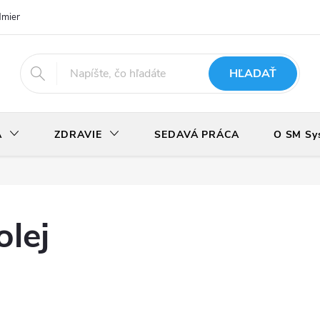
dmienky
Podmienky ochrany osobných údajov
Odstúpenie od zmlu
HĽADAŤ
A
ZDRAVIE
SEDAVÁ PRÁCA
O SM Sy
lej