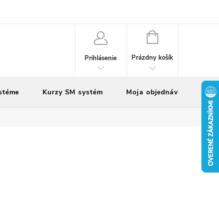
vy
Reklamácie
Vrátenie tovaru
NÁKUPNÝ
KOŠÍK
Prázdny košík
Prihlásenie
stéme
Kurzy SM systém
Moja objednávka