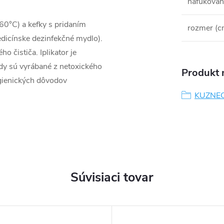
nafukovan
(60°C) a kefky s pridaním
rozmer (c
edicínske dezinfekčné mydlo).
 čističa. Iplikator je
ody sú vyrábané z netoxického
Produkt n
hygienických dôvodov
KUZNECO
Súvisiaci tovar