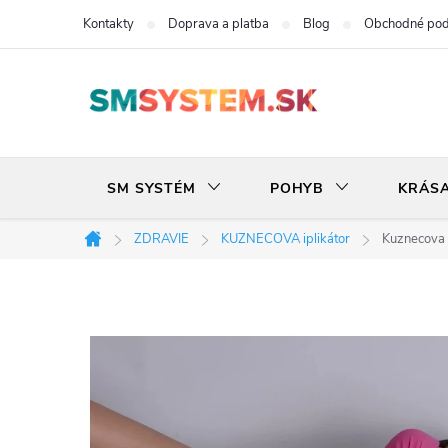
Prejsť
Kontakty
Doprava a platba
Blog
Obchodné po
na
obsah
SM SYSTÉM
POHYB
KRÁS
ZDRAVIE
KUZNECOVA iplikátor
Kuznecova 
Domov