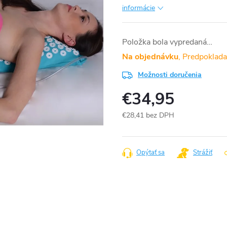
informácie
Položka bola vypredaná…
Na objednávku
Možnosti doručenia
€34,95
€28,41 bez DPH
Jednotková
cena:
Opýtať sa
Strážiť