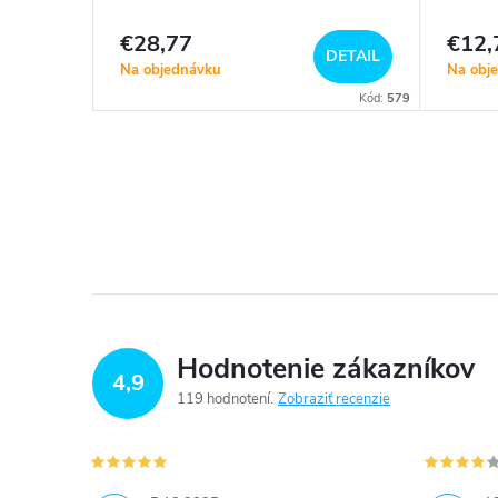
€28,77
€12,
DETAIL
DETAIL
Na objednávku
Na obj
Kód:
581
Kód:
579
Hodnotenie zákazníkov
4,9
119 hodnotení
Zobraziť recenzie