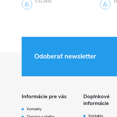
5.12.2025
1
Z
Odoberať newsletter
á
p
ä
Informácie pre vás
Doplnkové
informácie
t
Kontakty
Kontakty
Doprava a platba