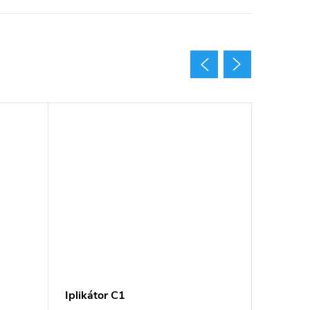
Iplikátor C1
Iplikáto