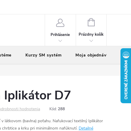
vy
Reklamácie
Vrátenie tovaru
NÁKUPNÝ
KOŠÍK
Prázdny košík
Prihlásenie
stéme
Kurzy SM systém
Moja objednávka
Iplikátor D7
drobnosti hodnotenia
Kód:
288
v látkovom (bavlna) poťahu. Nafukovací textilný Iplikátor
u chrbtice a krku pri minimálnom nafúknutí.
Detailné