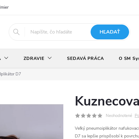
dmienky
Podmienky ochrany osobných údajov
Odstúpenie od zmlu
HĽADAŤ
A
ZDRAVIE
SEDAVÁ PRÁCA
O SM Sy
Iplikátor D7
Kuznecova 
Po
Neohodnotené
Veľký pneumoiplikátor nafukovací 
D7 sa lepšie prispôsobí k povrch