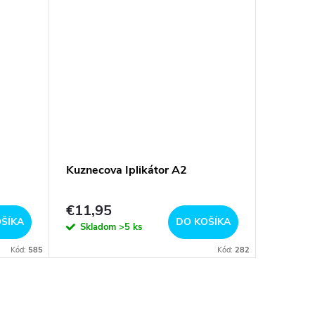
Kuznecova Iplikátor A2
Iplikáto
€11,95
€55,3
ŠÍKA
DO KOŠÍKA
Skladom
>5 ks
Na objed
Kód:
585
Kód:
282