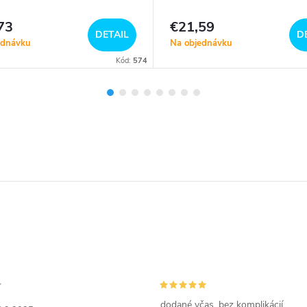
73
€21,59
DETAIL
D
ednávku
Na objednávku
Kód:
574
dodané včas, bez komplikácií