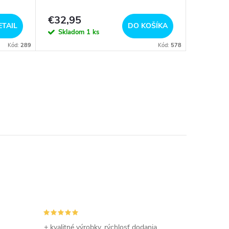
€32,95
€13,9
ETAIL
DO KOŠÍKA
Skladom
1 ks
Sklad
Kód:
289
Kód:
578
+ kvalitné výrobky, rýchlosť dodania