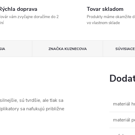
Rýchla doprava
Tovar skladom
ovár vám zvyčajne doručíme do 2
Produkty máme okamžite d
ní
vo vlastnom sklade
SIA
ZNAČKA
KUZNECOVA
SÚVISIAC
Dodat
lnejšie, sú tvrdšie, ale tlak sa
materiál h
plikatory sa nafukujú približne
materiál 