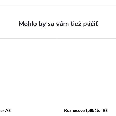
tor A3
Kuznecova Iplikátor E3