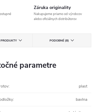
Záruka originality
ostupné
Nakupujeme priamo od výrobcov
alebo oficiálnych distribútorov
E PRODUKTY
PODOBNÉ (8)
očné parametre
rotov
:
plast
podložky
:
bavlna