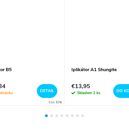
tor B5
Iplikátor A1 Shungite
34
€13,95
DETAIL
DO KO
ednávku
Skladom
1 ks
Kód:
576