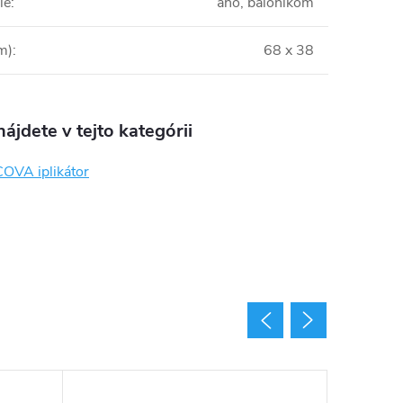
ie
:
ano, balónikom
m)
:
68 x 38
ájdete v tejto kategórii
VA iplikátor