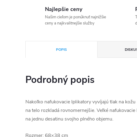
Najlepšie ceny
Našim cieľom je ponúknuť najnižšie
T
ceny a najkvalitnejšie služby
d
POPIS
DISKU
Podrobný popis
Nakoľko nafukovacie Iplikatory vyvíjajú tlak na kožu si
na telo rozkladá rovnomernejšie. Veľké nafukovacie I
na jednu desatinu svojho plného objemu.
Rozmer: 68×38 cm