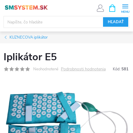
Prejsť
NÁKUPN
KOŠÍK
na
obsah
HĽADAŤ
KUZNECOVA iplikátor
Iplikátor E5
Podrobnosti hodnotenia
Neohodnotené
Kód:
581