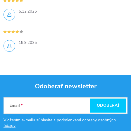
5.12.2025
18.9.2025
Odoberať newsletter
Z
Email
ODOBERAŤ
á
Vložením e-mailu súhlasíte s
podmienkami ochrany osobných
p
údajov