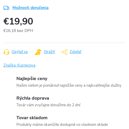
Možnosti doručenia
€19,90
€16,18 bez DPH
Jednotková
cena:
Opýtať sa
Strážiť
Zdieľať
Značka:
Kuznecova
Najlepšie ceny
Našim cieľom je ponúknuť najnižšie ceny a najkvalitnejšie služby
Rýchla doprava
Továr vám zvyčajne doručíme do 2 dní
Tovar skladom
Produkty máme okamžite dostupné vo vlastnom sklade