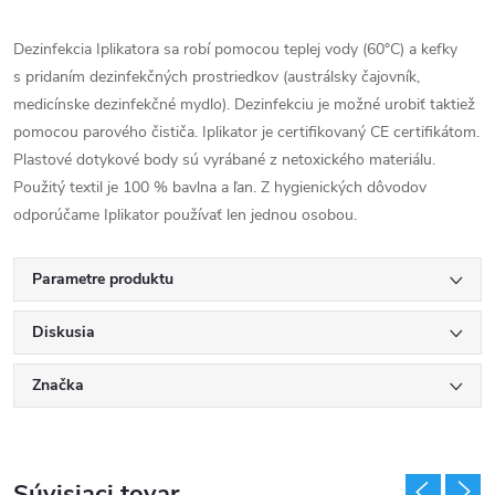
Dezinfekcia Iplikatora sa robí pomocou teplej vody (60°C) a kefky
s pridaním dezinfekčných prostriedkov (austrálsky čajovník,
medicínske dezinfekčné mydlo). Dezinfekciu je možné urobiť taktiež
pomocou parového čističa. Iplikator je certifikovaný CE certifikátom.
Plastové dotykové body sú vyrábané z netoxického materiálu.
Použitý textil je 100 % bavlna a ľan. Z hygienických dôvodov
odporúčame Iplikator používať len jednou osobou.
Parametre produktu
Diskusia
Značka
Súvisiaci tovar