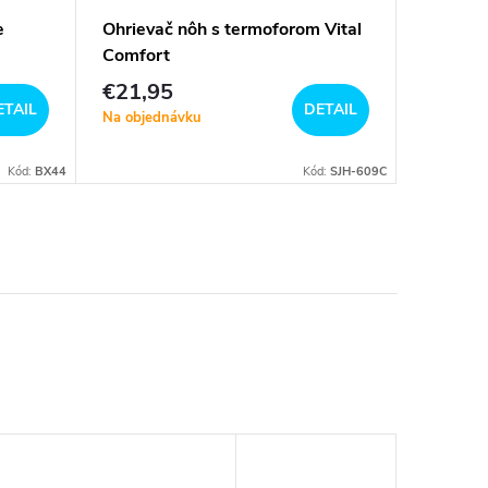
e
Ohrievač nôh s termoforom Vital
Nafukov
Comfort
opierko
€21,95
€17,9
ETAIL
DETAIL
Na objednávku
Sklad
Kód:
BX44
Kód:
SJH-609C