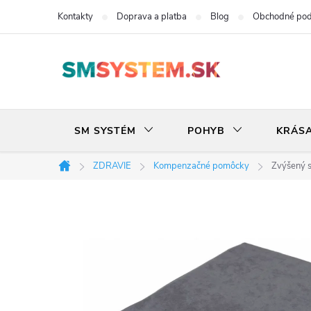
Prejsť
Kontakty
Doprava a platba
Blog
Obchodné po
na
obsah
SM SYSTÉM
POHYB
KRÁS
ZDRAVIE
Kompenzačné pomôcky
Zvýšený 
Domov