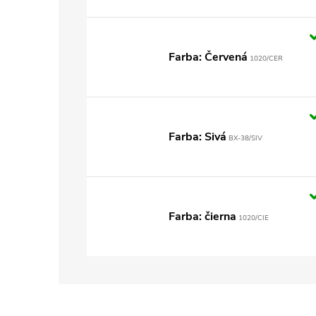
Farba: Červená
1020/CER
Farba: Sivá
BX-38/SIV
Farba: čierna
1020/CIE