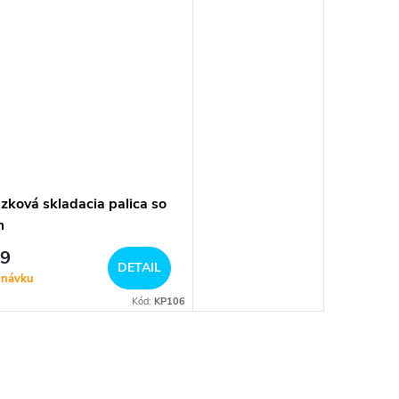
zková skladacia palica so
m
59
DETAIL
dnávku
Kód:
KP106