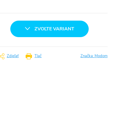
ZVOĽTE VARIANT
Zdieľať
Tlač
Značka:
Modom