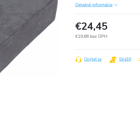
Detailné informácie
€24,45
€19,88 bez DPH
Jednotková
cena:
Opýtať sa
Strážiť