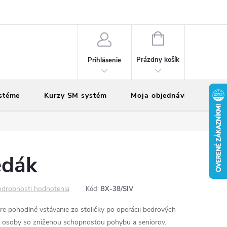
vy
Reklamácie
Vrátenie tovaru
NÁKUPNÝ
KOŠÍK
Prázdny košík
Prihlásenie
stéme
Kurzy SM systém
Moja objednávka
edák
drobnosti hodnotenia
Kód:
BX-38/SIV
re pohodlné vstávanie zo stoličky po operácii bedrových
re osoby so zníženou schopnosťou pohybu a seniorov.