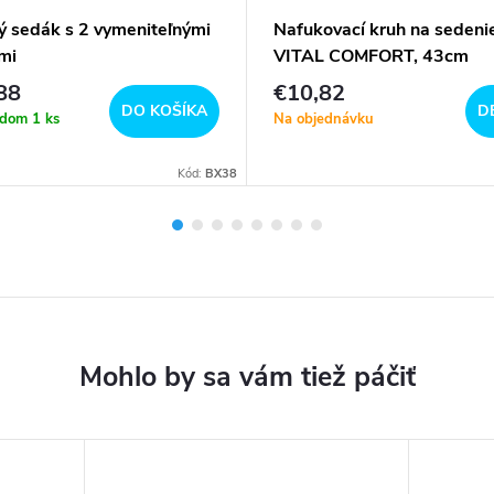
ý sedák s 2 vymeniteľnými
Nafukovací kruh na sedeni
mi
VITAL COMFORT, 43cm
88
€10,82
DO KOŠÍKA
D
adom
1 ks
Na objednávku
Kód:
BX38