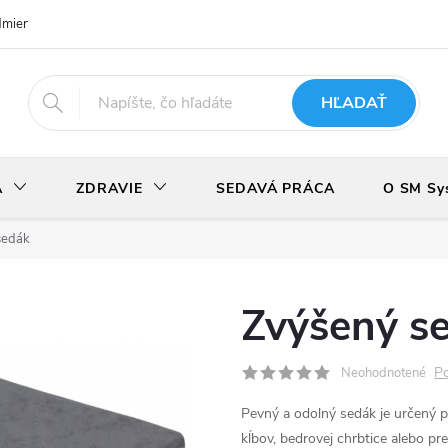
dmienky
Podmienky ochrany osobných údajov
Odstúpenie od zmlu
HĽADAŤ
A
ZDRAVIE
SEDAVÁ PRÁCA
O SM Sy
sedák
Zvýšený s
Po
Neohodnotené
Pevný a odolný sedák je určený p
kĺbov, bedrovej chrbtice alebo p