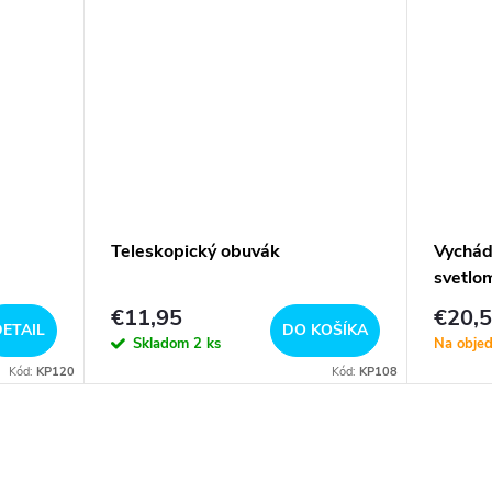
Teleskopický obuvák
Vychád
svetlo
€11,95
€20,
ETAIL
DO KOŠÍKA
Skladom
2 ks
Na obje
Kód:
KP120
Kód:
KP108