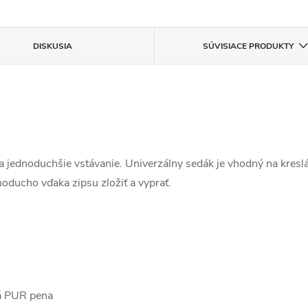
DISKUSIA
SÚVISIACE PRODUKTY
ednoduchšie vstávanie. Univerzálny sedák je vhodný na kreslá, 
oducho vďaka zipsu zložiť a vyprať.
há PUR pena