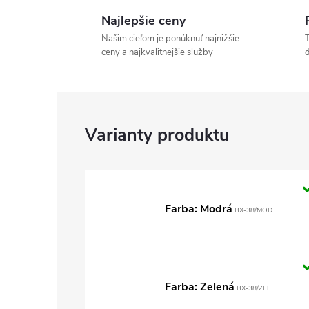
Najlepšie ceny
Našim cieľom je ponúknuť najnižšie
T
ceny a najkvalitnejšie služby
d
Farba: Modrá
BX-38/MOD
Farba: Zelená
BX-38/ZEL