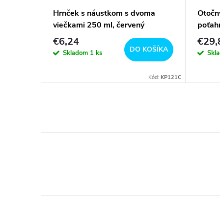
ý sedák
Hrnček s náustkom s dvoma
Otočn
viečkami 250 ml, červený
poťah
€6,24
€29,
DO KOŠÍKA
Skladom
1 ks
Skl
DETAIL
Kód:
BX95
Kód:
KP121C