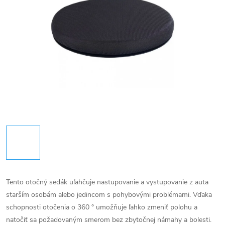
Tento otočný sedák uľahčuje nastupovanie a vystupovanie z auta
starším osobám alebo jedincom s pohybovými problémami. Vďaka
schopnosti otočenia o 360 ° umožňuje ľahko zmeniť polohu a
natočiť sa požadovaným smerom bez zbytočnej námahy a bolesti.