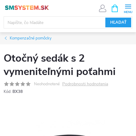
Prejsť
NÁKUPN
KOŠÍK
na
obsah
HĽADAŤ
Kompenzačné pomôcky
Otočný sedák s 2
vymeniteľnými poťahmi
Podrobnosti hodnotenia
Neohodnotené
Kód:
BX38