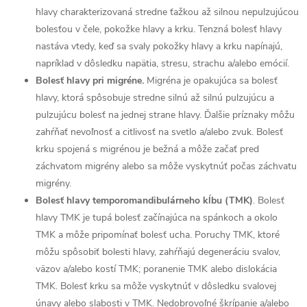
hlavy charakterizovaná stredne ťažkou až silnou nepulzujúcou
bolesťou v čele, pokožke hlavy a krku. Tenzná bolesť hlavy
nastáva vtedy, keď sa svaly pokožky hlavy a krku napínajú,
napríklad v dôsledku napätia, stresu, strachu a/alebo emócií.
Bolesť hlavy pri migréne.
Migréna je opakujúca sa bolesť
hlavy, ktorá spôsobuje stredne silnú až silnú pulzujúcu a
pulzujúcu bolesť na jednej strane hlavy. Ďalšie príznaky môžu
zahŕňať nevoľnosť a citlivosť na svetlo a/alebo zvuk. Bolesť
krku spojená s migrénou je bežná a môže začať pred
záchvatom migrény alebo sa môže vyskytnúť počas záchvatu
migrény.
Bolesť hlavy temporomandibulárneho kĺbu (TMK)
. Bolesť
hlavy TMK je tupá bolesť začínajúca na spánkoch a okolo
TMK a môže pripomínať bolesť ucha. Poruchy TMK, ktoré
môžu spôsobiť bolesti hlavy, zahŕňajú degeneráciu svalov,
väzov a/alebo kostí TMK; poranenie TMK alebo dislokácia
TMK. Bolesť krku sa môže vyskytnúť v dôsledku svalovej
únavy alebo slabosti v TMK. Nedobrovoľné škrípanie a/alebo