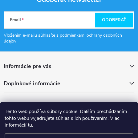
Z
Email
ODOBERAŤ
á
Vložením e-mailu súhlasíte s
podmienkami ochrany osobných
p
údajov
ä
Informácie pre vás
t
Doplnkové informácie
i
e
Tento web používa súbory cookie. Ďalším prechádzaním
tohto webu vyjadrujete súhlas s ich používaním. Viac
informácií
tu
.