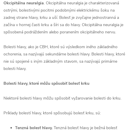
Okcipitálna neuralgia
. Okcipitálna neuralgia je charakterizovaná
ostrými, bolestivými pocitmi podobnými elektrickému šoku na
zadnej strane hlavy, krku a uší. Bolesť je zvyčajne jednostranná a
začína v hornej časti krku a šíri sa do hlavy. Okcipitálna neuralgia je
spôsobená podráždením alebo poranením okcipitálneho nervu.
Bolesti hlavy, ako je CBH, ktoré sú výsledkom iného základného
ochorenia, sa nazývajú sekundárne bolesti hlavy. Bolesti hlavy, ktoré
nie sú spojené s iným základným stavom, sa nazývajú primárne
bolesti hlavy.
Bolesti hlavy, ktoré môžu spôsobiť bolesť krku
Niektoré bolesti hlavy môžu spôsobiť vyžarovanie bolesti do krku.
Príklady bolestí hlavy, ktoré spôsobujú bolesť krku, sú:
Tenzná bolesť hlavy.
Tenzná bolesť hlavy je bežná bolesť