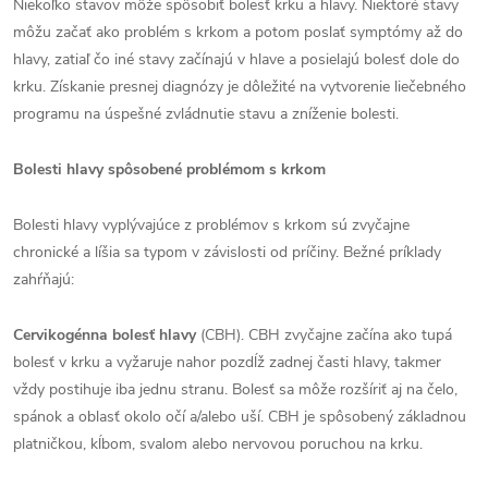
Niekoľko stavov môže spôsobiť bolesť krku a hlavy. Niektoré stavy
môžu začať ako problém s krkom a potom poslať symptómy až do
hlavy, zatiaľ čo iné stavy začínajú v hlave a posielajú bolesť dole do
krku. Získanie presnej diagnózy je dôležité na vytvorenie liečebného
programu na úspešné zvládnutie stavu a zníženie bolesti.
Bolesti hlavy spôsobené problémom s krkom
Bolesti hlavy vyplývajúce z problémov s krkom sú zvyčajne
chronické a líšia sa typom v závislosti od príčiny. Bežné príklady
zahŕňajú:
Cervikogénna bolesť hlavy
(CBH). CBH zvyčajne začína ako tupá
bolesť v krku a vyžaruje nahor pozdĺž zadnej časti hlavy, takmer
vždy postihuje iba jednu stranu. Bolesť sa môže rozšíriť aj na čelo,
spánok a oblasť okolo očí a/alebo uší. CBH je spôsobený základnou
platničkou, kĺbom, svalom alebo nervovou poruchou na krku.