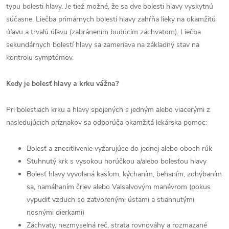
typu bolesti hlavy. Je tiež možné, že sa dve bolesti hlavy vyskytnú
súčasne. Liečba primárnych bolestí hlavy zahŕňa lieky na okamžitú
úľavu a trvalú úľavu (zabránením budúcim záchvatom). Liečba
sekundárnych bolestí hlavy sa zameriava na základný stav na
kontrolu symptómov.
Kedy je bolesť hlavy a krku vážna?
Pri bolestiach krku a hlavy spojených s jedným alebo viacerými z
nasledujúcich príznakov sa odporúča okamžitá lekárska pomoc:
Bolesť a znecitlivenie vyžarujúce do jednej alebo oboch rúk
Stuhnutý krk s vysokou horúčkou a/alebo bolesťou hlavy
Bolesť hlavy vyvolaná kašľom, kýchaním, behaním, zohýbaním
sa, namáhaním čriev alebo Valsalvovým manévrom (pokus
vypudiť vzduch so zatvorenými ústami a stiahnutými
nosnými dierkami)
Záchvaty, nezmyselná reč, strata rovnováhy a rozmazané