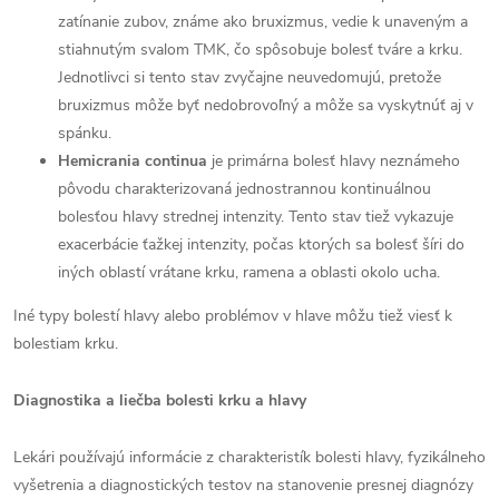
zatínanie zubov, známe ako bruxizmus, vedie k unaveným a
stiahnutým svalom TMK, čo spôsobuje bolesť tváre a krku.
Jednotlivci si tento stav zvyčajne neuvedomujú, pretože
bruxizmus môže byť nedobrovoľný a môže sa vyskytnúť aj v
spánku.
Hemicrania continua
je primárna bolesť hlavy neznámeho
pôvodu charakterizovaná jednostrannou kontinuálnou
bolesťou hlavy strednej intenzity. Tento stav tiež vykazuje
exacerbácie ťažkej intenzity, počas ktorých sa bolesť šíri do
iných oblastí vrátane krku, ramena a oblasti okolo ucha.
Iné typy bolestí hlavy alebo problémov v hlave môžu tiež viesť k
bolestiam krku.
Diagnostika a liečba bolesti krku a hlavy
Lekári používajú informácie z charakteristík bolesti hlavy, fyzikálneho
vyšetrenia a diagnostických testov na stanovenie presnej diagnózy