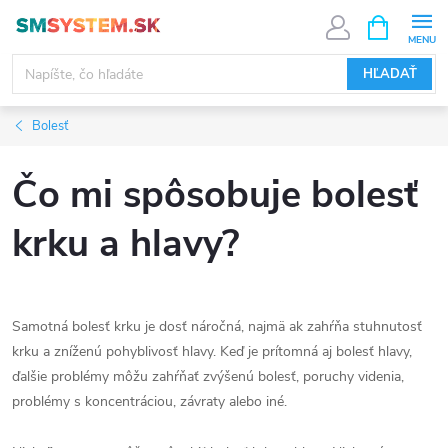
Prejsť
NÁKUPN
KOŠÍK
na
obsah
HĽADAŤ
Bolesť
Čo mi spôsobuje bolesť
krku a hlavy?
Samotná bolesť krku je dosť náročná, najmä ak zahŕňa stuhnutosť
krku a zníženú pohyblivosť hlavy. Keď je prítomná aj bolesť hlavy,
ďalšie problémy môžu zahŕňať zvýšenú bolesť, poruchy videnia,
problémy s koncentráciou, závraty alebo iné.