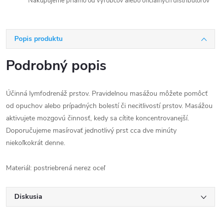
Nakupujeme priamo od výrobcov alebo oficiálnych distribútorov
Popis produktu
Podrobný popis
Účinná lymfodrenáž prstov. Pravidelnou masážou môžete pomôcť
od opuchov alebo prípadných bolestí či necitlivostí prstov. Masážou
aktivujete mozgovú činnosť, kedy sa cítite koncentrovanejší.
Doporučujeme masírovať jednotlivý prst cca dve minúty
niekoľkokrát denne.
Materiál: postriebrená nerez oceľ
Diskusia