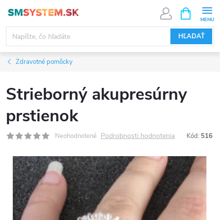
Prejsť
NÁKUPN
KOŠÍK
na
obsah
HĽADAŤ
Zdravotné pomôcky
Strieborný akupresúrny
prstienok
Podrobnosti hodnotenia
Neohodnotené
Kód:
516