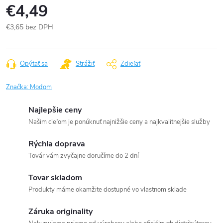
€4,49
€3,65 bez DPH
Jednotková
cena:
Opýtať sa
Strážiť
Zdieľať
Značka:
Modom
Najlepšie ceny
Našim cieľom je ponúknuť najnižšie ceny a najkvalitnejšie služby
Rýchla doprava
Továr vám zvyčajne doručíme do 2 dní
Tovar skladom
Produkty máme okamžite dostupné vo vlastnom sklade
Záruka originality