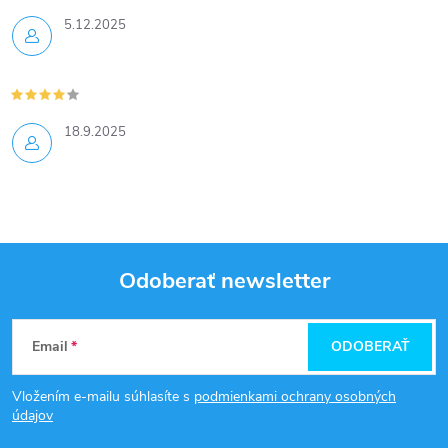
5.12.2025
18.9.2025
Odoberať newsletter
Z
Email
ODOBERAŤ
á
Vložením e-mailu súhlasíte s
podmienkami ochrany osobných
p
údajov