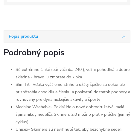
Popis produktu
Podrobný popis
Sú extrémne ľahké (pár váži iba 240 ), veľmi pohodlná a dobre
skladná - hravo ju zmotáte do klbka
Slim Fit- Vďaka vyššiemu strihu a užšej špičke sa dokonale
prispôsobia chodidlu a členku a poskytnú dostatok podpory a
rovnováhy pre dynamickejšie aktivity a športy
Machine Washable- Pokiaľ ide o nové dobrodružstvá, malá
špina nikdy neublíži. Skinners 2.0 možno prať v práčke (jemný
cyklus)
Unisex- Skinners sú navrhnuté tak, aby bezchybne sedeli