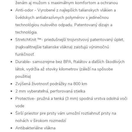
ženám aj mužom s maximálnym komfortom a ochranou
Anti-odor - Vyrobené z najlepších talianskych vlákien a
švédskych antiabrazívnych polymérov s jedinečnou
technológiou nulového odpadu. Patentovaný dizajn a
technológia.
StretchKnit ™- priedušnejší trojvrstvový patentovaný úplet,
(najkvalitnejšie talianske vlákna) zaisťujú výnimočnú
funkčnosť
Durable- samozrejme bez BPA, ftalátov a ďalších škodlivých
látok, vydržia až stovky kilometrov (záleží na spôsobe
použitia)
Zvýšená životnosť podrážky na 800 km
2 mm vyberateľná, perforovaná stielka
Protective- pružná a tenká (3 mm) spodná vrstva odolná voči
vode
Širší priestor pre prsty vám umožní roztiahnuť prsty na
nohách v širokom rozmedzí
Antibakteriálne vlákna