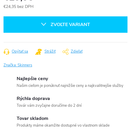
€24,35 bez DPH
Jednotková
cena:
ZVOĽTE VARIANT
Opýtať sa
Strážiť
Zdieľať
Značka:
Skinners
Najlepšie ceny
Našim cieľom je ponúknuť najnižšie ceny a najkvalitnejšie služby
Rýchla doprava
Továr vám zvyčajne doručíme do 2 dní
Tovar skladom
Produkty máme okamžite dostupné vo vlastnom sklade