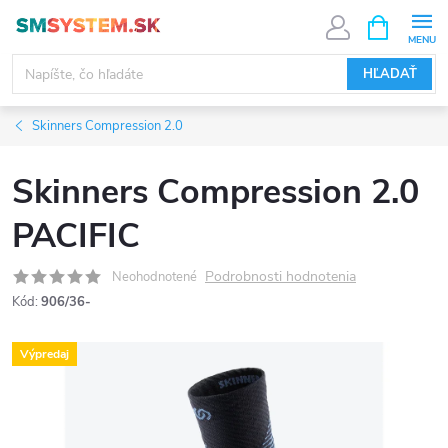
Prejsť
NÁKUPN
KOŠÍK
na
obsah
HĽADAŤ
Skinners Compression 2.0
Skinners Compression 2.0
PACIFIC
Podrobnosti hodnotenia
Neohodnotené
Kód:
906/36-
Výpredaj