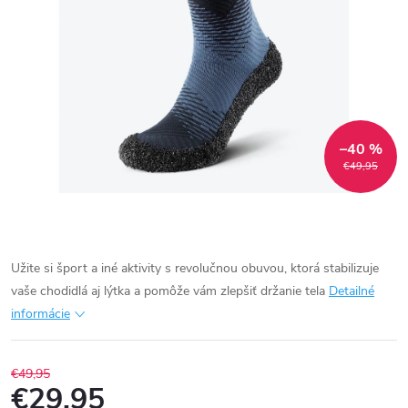
–40 %
€49,95
Užite si šport a iné aktivity s revolučnou obuvou, ktorá stabilizuje
vaše chodidlá aj lýtka a pomôže vám zlepšiť držanie tela
Detailné
informácie
€49,95
€29,95