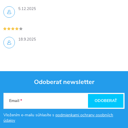
5.12.2025
18.9.2025
Odoberať newsletter
Z
Email
ODOBERAŤ
á
Vložením e-mailu súhlasíte s
podmienkami ochrany osobných
p
údajov