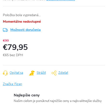
Položka bola vypredaná…
Momentálne nedostupné
Možnosti doručenia
€99
€79,95
€65 bez DPH
Jednotková
cena:
Opýtať sa
Strážiť
Zdieľať
Značka:
Fizan
Najlepšie ceny
Našim cieľom je ponúknuť najnižšie ceny a najkvalitnejšie služby