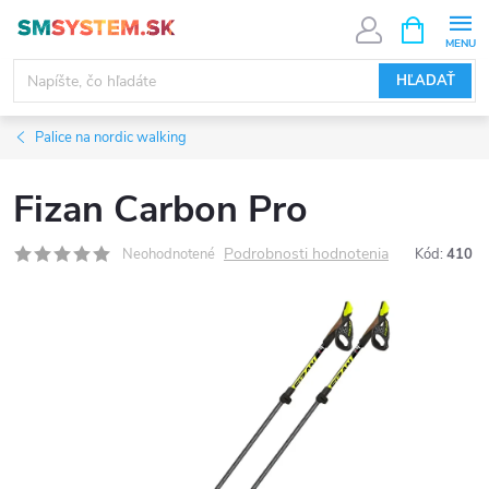
Prejsť
NÁKUPN
KOŠÍK
na
obsah
HĽADAŤ
Palice na nordic walking
Fizan Carbon Pro
Podrobnosti hodnotenia
Neohodnotené
Kód:
410