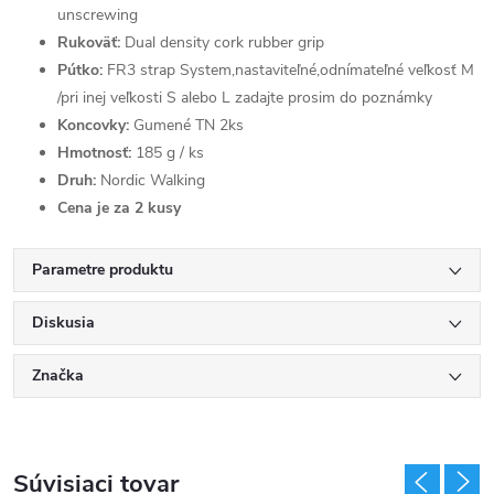
unscrewing
Rukoväť:
Dual density cork rubber grip
Pútko:
FR3 strap System,nastaviteľné,odnímateľné veľkosť M
/pri inej veľkosti S alebo L zadajte prosim do poznámky
Koncovky:
Gumené TN 2ks
Hmotnosť:
185 g / ks
Druh:
Nordic Walking
Cena je za 2 kusy
Parametre produktu
Diskusia
Značka
Súvisiaci tovar