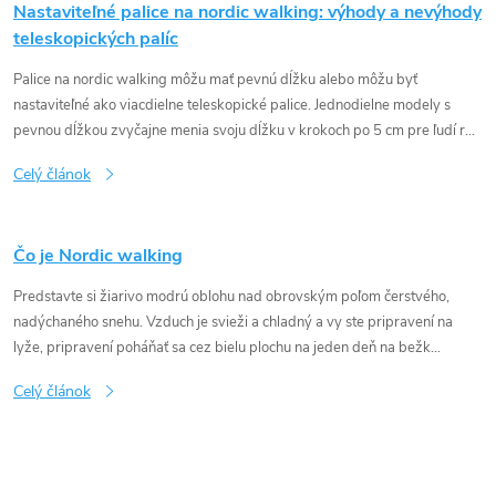
s
Nastaviteľné palice na nordic walking: výhody a nevýhody
teleskopických palíc
č
Palice na nordic walking môžu mať pevnú dĺžku alebo môžu byť
nastaviteľné ako viacdielne teleskopické palice. Jednodielne modely s
l
pevnou dĺžkou zvyčajne menia svoju dĺžku v krokoch po 5 cm pre ľudí r...
á
Celý článok
n
Čo je Nordic walking
k
Predstavte si žiarivo modrú oblohu nad obrovským poľom čerstvého,
nadýchaného snehu. Vzduch je svieži a chladný a vy ste pripravení na
o
lyže, pripravení poháňať sa cez bielu plochu na jeden deň na bežk...
v
Celý článok