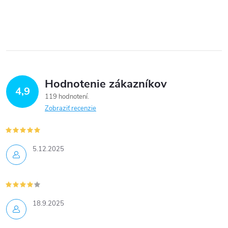
O
v
l
á
Hodnotenie zákazníkov
d
4,9
119 hodnotení
a
Zobraziť recenzie
c
i
5.12.2025
e
p
18.9.2025
r