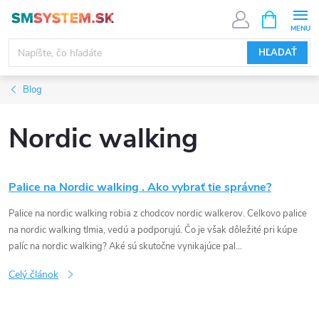
Prejsť
NÁKUPN
KOŠÍK
na
obsah
HĽADAŤ
Blog
Nordic walking
V
Palice na Nordic walking . Ako vybrať tie správne?
ý
Palice na nordic walking robia z chodcov nordic walkerov. Celkovo palice
na nordic walking tlmia, vedú a podporujú. Čo je však dôležité pri kúpe
p
palíc na nordic walking? Aké sú skutočne vynikajúce pal...
Celý článok
i