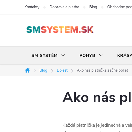
Prejsť
Kontakty
Doprava a platba
Blog
Obchodné po
na
obsah
SM SYSTÉM
POHYB
KRÁS
Blog
Bolesť
Ako nás platnička začne bolieť
Domov
Ako nás pl
Každá platnička je jedinečná a veľ