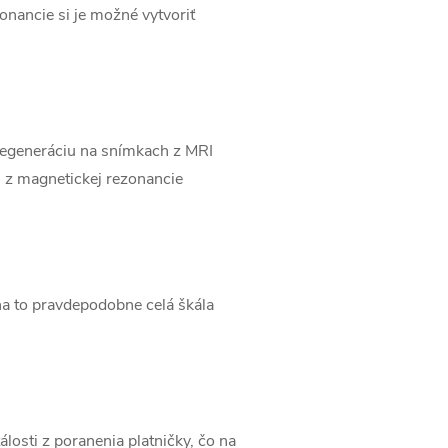
nancie si je možné vytvoriť
 degeneráciu na snímkach z MRI
h z magnetickej rezonancie
 na to pravdepodobne celá škála
losti z poranenia platničky, čo na