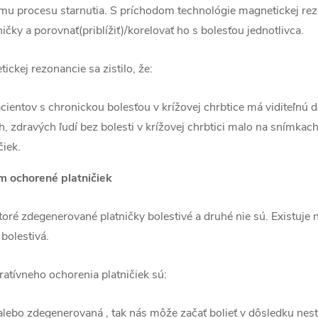
ému procesu starnutia. S príchodom technológie magnetickej rezo
ky a porovnať(priblížiť)/korelovať ho s bolesťou jednotlivca.
kej rezonancie sa zistilo, že:
ientov s chronickou bolesťou v krížovej chrbtice má viditeľnú
zdravých ľudí bez bolesti v krížovej chrbtici malo na snímkac
čiek.
m ochorené platničiek
toré zdegenerované platničky bolestivé a druhé nie sú. Existuje
bolestivá.
ratívneho ochorenia platničiek sú:
alebo zdegenerovaná , tak nás môže začať bolieť v dôsledku nestá