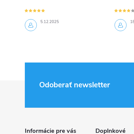
5.12.2025
1
Z
Odoberať newsletter
á
p
ä
Informácie pre vás
Doplnkové