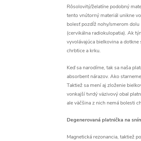
Rôsolovitý/želatíne podobný mate
tento vnútorný materiál unikne vo
bolesť pozdĺž nohy/smerom dolu p
(cervikálna radiokulopatia). Ak 
vyvolávajúca bielkovina a dotkne s
chrbtice a krku.
Keď sa narodíme, tak sa naša plat
absorbent nárazov. Ako starneme 
Taktiež sa mení aj zloženie bielko
vonkajší tvrdý väzivový obal platn
ale väčšina z nich nemá bolesti ch
Degenerovaná platnička na sní
Magnetická rezonancia, taktiež p