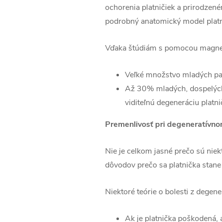
ochorenia platničiek a prirodzen
podrobný anatomický model platnič
Vďaka štúdiám s pomocou magnetic
Veľké množstvo mladých pac
Až 30% mladých, dospelých, 
viditeľnú degeneráciu platni
Premenlivosť pri degeneratívno
Nie je celkom jasné prečo sú niek
dôvodov prečo sa platnička stane 
Niektoré teórie o bolesti z degene
Ak je platnička poškodená, 