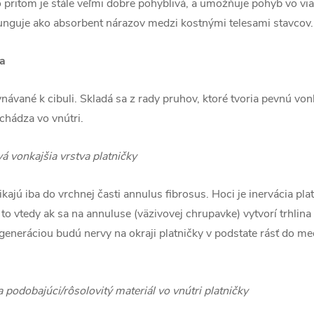
pritom je stále veľmi dobre pohyblivá, a umožňuje pohyb vo vi
 funguje ako absorbent nárazov medzi kostnými telesami stavcov.
ia
návané k cibuli. Skladá sa z rady pruhov, ktoré tvoria pevnú von
chádza vo vnútri.
á vonkajšia vrstva platničky
kajú iba do vrchnej časti annulus fibrosus. Hoci je inervácia pla
to vtedy ak sa na annuluse (väzivovej chrupavke) vytvorí trhlina
egeneráciou budú nervy na okraji platničky v podstate rásť do me
 podobajúci/rôsolovitý materiál vo vnútri platničky