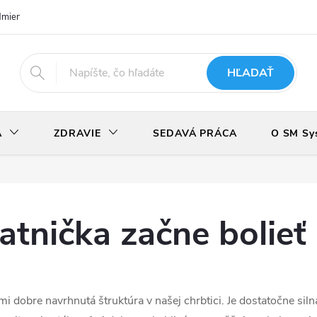
dmienky
Podmienky ochrany osobných údajov
Odstúpenie od zmlu
HĽADAŤ
A
ZDRAVIE
SEDAVÁ PRÁCA
O SM Sy
atnička začne bolieť
mi dobre navrhnutá štruktúra v našej chrbtici. Je dostatočne siln