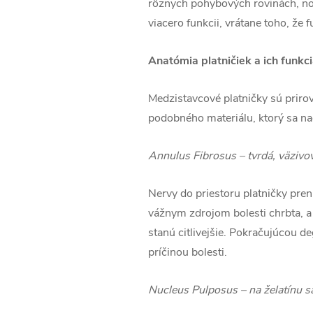
rôznych pohybových rovinách, no 
viacero funkcii, vrátane toho, že
Anatómia platničiek a ich funkc
Medzistavcové platničky sú prirov
podobného materiálu, ktorý sa na
Annulus Fibrosus – tvrdá, väzivov
Nervy do priestoru platničky preni
vážnym zdrojom bolesti chrbta, a 
stanú citlivejšie. Pokračujúcou d
príčinou bolesti.
Nucleus Pulposus – na želatínu sa