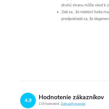
druhú stranu môže viesť k zá
Zdá sa , že niektorí ľudia m
predpokladá sa, že degenero
Hodnotenie zákazníkov
4,9
119 hodnotení
Zobraziť recenzie