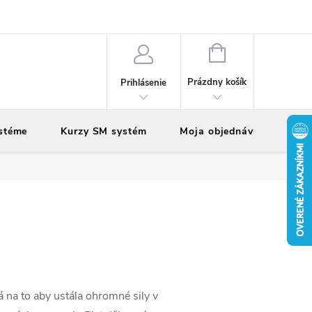
vy
Reklamácie
Vrátenie tovaru
NÁKUPNÝ
KOŠÍK
Prázdny košík
Prihlásenie
stéme
Kurzy SM systém
Moja objednávka
á na to aby ustála ohromné sily v