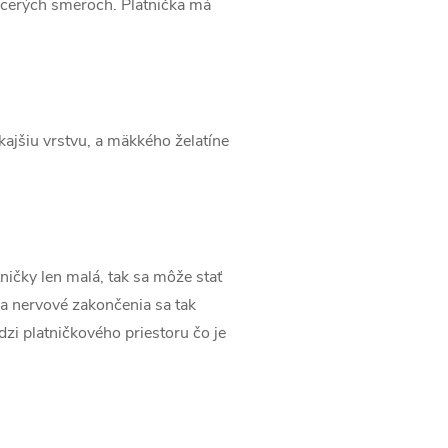
acerých smeroch. Platnička má
kajšiu vrstvu, a mäkkého želatíne
tničky len malá, tak sa môže stať
 a nervové zakončenia sa tak
dzi platničkového priestoru čo je