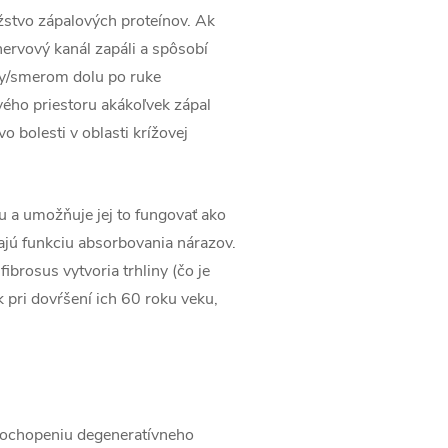
žstvo zápalových proteínov. Ak
nervový kanál zapáli a spôsobí
ky/smerom dolu po ruke
ého priestoru akákoľvek zápal
o bolesti v oblasti krížovej
u a umožňuje jej to fungovať ako
ajú funkciu absorbovania nárazov.
ibrosus vytvoria trhliny (čo je
k pri dovŕšení ich 60 roku veku,
 pochopeniu degeneratívneho