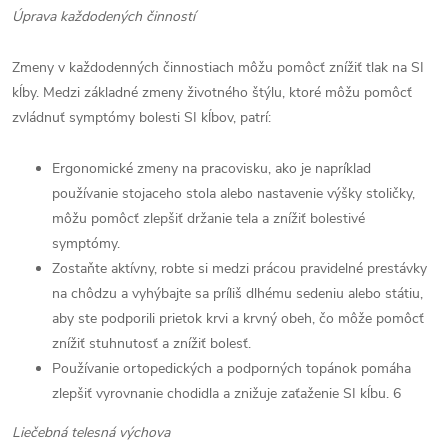
Úprava každodených činností
Zmeny v každodenných činnostiach môžu pomôcť znížiť tlak na SI
kĺby. Medzi základné zmeny životného štýlu, ktoré môžu pomôcť
zvládnuť symptómy bolesti SI kĺbov, patrí:
Ergonomické zmeny na pracovisku, ako je napríklad
používanie stojaceho stola alebo nastavenie výšky stoličky,
môžu pomôcť zlepšiť držanie tela a znížiť bolestivé
symptómy.
Zostaňte aktívny, robte si medzi prácou pravidelné prestávky
na chôdzu a vyhýbajte sa príliš dlhému sedeniu alebo státiu,
aby ste podporili prietok krvi a krvný obeh, čo môže pomôcť
znížiť stuhnutosť a znížiť bolesť.
Používanie ortopedických a podporných topánok pomáha
zlepšiť vyrovnanie chodidla a znižuje zaťaženie SI kĺbu. 6
Liečebná telesná výchova