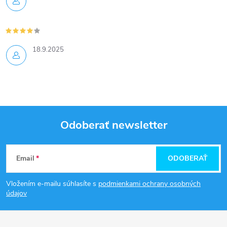
18.9.2025
Odoberať newsletter
Z
Email
ODOBERAŤ
á
Vložením e-mailu súhlasíte s
podmienkami ochrany osobných
p
údajov
ä