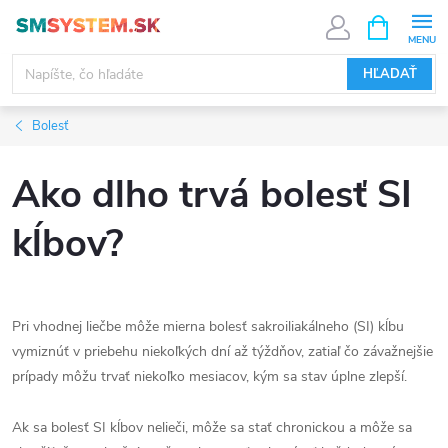
Prejsť
NÁKUPN
KOŠÍK
na
obsah
HĽADAŤ
Bolesť
Ako dlho trvá bolesť SI
kĺbov?
Pri vhodnej liečbe môže mierna bolesť sakroiliakálneho (SI) kĺbu
vymiznúť v priebehu niekoľkých dní až týždňov, zatiaľ čo závažnejšie
prípady môžu trvať niekoľko mesiacov, kým sa stav úplne zlepší.
Ak sa bolesť SI kĺbov nelieči, môže sa stať chronickou a môže sa