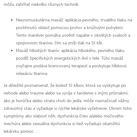
môžu zahŕňať niekoľko rôznych techník:
Neuromuskulárna masáž: aplikácia pevného, trvalého tlaku na
postihnutú oblasť pomocou prstov a krúživými pohybmi.
Tento manéver pomáha uvoľniť napätie v okolitých svaloch a
spojivovom tkanive, čím sa zníži tlak na SI kĺb.
Masáž hlbokých tkanív: aplikácia hlbokého, pevného tlaku
pozdĺž špecifických energetických línií v tele. Túto masáž
zvyčajne podáva licencovaný terapeut a poskytuje hĺbkovú
relaxáciu tkaniva.
Je dôležité poznamenať, že bolesť SI kĺbov, ktorá sa vyskytuje po
nehode alebo traume alebo sa vyvíja v tandeme s inými príznakmi,
ako je horúčka alebo strata chuti do jedla, môže naznačovať vážny
zdravotný stav a vyžaduje si rýchle lekárske vyšetrenie. Okrem toho
symptómy ako slabosť nôh, dysfunkcia čriev a/alebo močového
mechúra alebo sexuálna dysfunkcia si tiež vyžadujú okamžitú
lekársku pomoc.