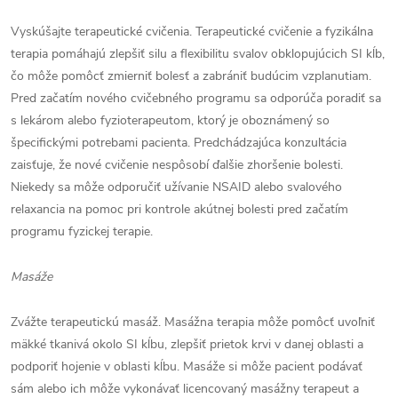
Vyskúšajte terapeutické cvičenia. Terapeutické cvičenie a fyzikálna
terapia pomáhajú zlepšiť silu a flexibilitu svalov obklopujúcich SI kĺb,
čo môže pomôcť zmierniť bolesť a zabrániť budúcim vzplanutiam.
Pred začatím nového cvičebného programu sa odporúča poradiť sa
s lekárom alebo fyzioterapeutom, ktorý je oboznámený so
špecifickými potrebami pacienta. Predchádzajúca konzultácia
zaisťuje, že nové cvičenie nespôsobí ďalšie zhoršenie bolesti.
Niekedy sa môže odporučiť užívanie NSAID alebo svalového
relaxancia na pomoc pri kontrole akútnej bolesti pred začatím
programu fyzickej terapie.
Masáže
Zvážte terapeutickú masáž. Masážna terapia môže pomôcť uvoľniť
mäkké tkanivá okolo SI kĺbu, zlepšiť prietok krvi v danej oblasti a
podporiť hojenie v oblasti kĺbu. Masáže si môže pacient podávať
sám alebo ich môže vykonávať licencovaný masážny terapeut a