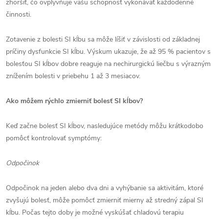
zhoršiť, čo ovplyvňuje vašu schopnosť vykonávať každodenné
činnosti.
Zotavenie z bolesti SI kĺbu sa môže líšiť v závislosti od základnej
príčiny dysfunkcie SI kĺbu. Výskum ukazuje, že až 95 % pacientov s
bolesťou SI kĺbov dobre reaguje na nechirurgickú liečbu s výrazným
znížením bolesti v priebehu 1 až 3 mesiacov.
Ako môžem rýchlo zmierniť bolesť SI kĺbov?
Keď začne bolesť SI kĺbov, nasledujúce metódy môžu krátkodobo
pomôcť kontrolovať symptómy:
Odpočinok
Odpočinok na jeden alebo dva dni a vyhýbanie sa aktivitám, ktoré
zvyšujú bolesť, môže pomôcť zmierniť mierny až stredný zápal SI
kĺbu. Počas tejto doby je možné vyskúšať chladovú terapiu