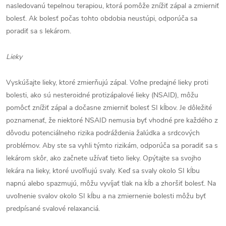
nasledovanú tepelnou terapiou, ktorá pomôže znížiť zápal a zmierniť
bolesť. Ak bolesť počas tohto obdobia neustúpi, odporúča sa
poradiť sa s lekárom.
Lieky
Vyskúšajte lieky, ktoré zmierňujú zápal. Voľne predajné lieky proti
bolesti, ako sú nesteroidné protizápalové lieky (NSAID), môžu
pomôcť znížiť zápal a dočasne zmierniť bolesť SI kĺbov. Je dôležité
poznamenať, že niektoré NSAID nemusia byť vhodné pre každého z
dôvodu potenciálneho rizika podráždenia žalúdka a srdcových
problémov. Aby ste sa vyhli týmto rizikám, odporúča sa poradiť sa s
lekárom skôr, ako začnete užívať tieto lieky. Opýtajte sa svojho
lekára na lieky, ktoré uvoľňujú svaly. Keď sa svaly okolo SI kĺbu
napnú alebo spazmujú, môžu vyvíjať tlak na kĺb a zhoršiť bolesť. Na
uvoľnenie svalov okolo SI kĺbu a na zmiernenie bolesti môžu byť
predpísané svalové relaxanciá.