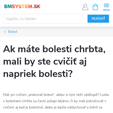
Prejsť
NÁKUPN
KOŠÍK
na
obsah
HĽADAŤ
Bolesť
Ak máte bolesti chrbta,
mali by ste cvičiť aj
napriek bolesti?
Máš pri cvičení „prekonať bolesť“, alebo si tým skôr ubližuješ? Ľudia
s bolesťami chrbta sa často pýtajú lekárov, či by mali pokračovať v
cvičení, aj keď je bolestivé, alebo je lepšie oddychovať a šetriť sa.