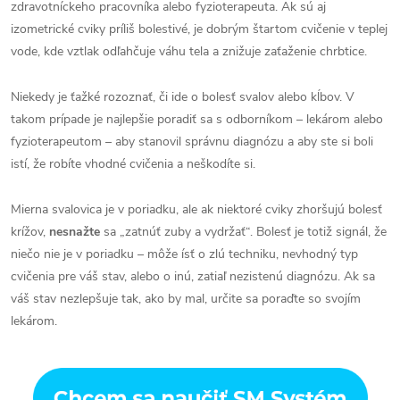
zdravotníckeho pracovníka alebo fyzioterapeuta. Ak sú aj
izometrické cviky príliš bolestivé, je dobrým štartom cvičenie v teplej
vode, kde vztlak odľahčuje váhu tela a znižuje zaťaženie chrbtice.
Niekedy je ťažké rozoznať, či ide o bolesť svalov alebo kĺbov. V
takom prípade je najlepšie poradiť sa s odborníkom – lekárom alebo
fyzioterapeutom – aby stanovil správnu diagnózu a aby ste si boli
istí, že robíte vhodné cvičenia a neškodíte si.
Mierna svalovica je v poriadku, ale ak niektoré cviky zhoršujú bolesť
krížov,
nesnažte
sa „zatnúť zuby a vydržať“. Bolesť je totiž signál, že
niečo nie je v poriadku – môže ísť o zlú techniku, nevhodný typ
cvičenia pre váš stav, alebo o inú, zatiaľ nezistenú diagnózu. Ak sa
váš stav nezlepšuje tak, ako by mal, určite sa poraďte so svojím
lekárom.