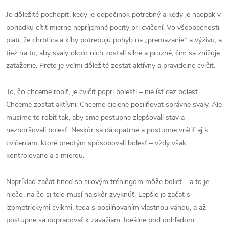
Je dôležité pochopiť, kedy je odpočinok potrebný a kedy je naopak v
poriadku cítiť mierne nepríjemné pocity pri cvičení. Vo všeobecnosti
platí, že chrbtica a kĺby potrebujú pohyb na „premazanie“ a výživu, a
tiež na to, aby svaly okolo nich zostali silné a pružné, čím sa znižuje
zaťaženie. Preto je veľmi dôležité zostať aktívny a pravidelne cvičiť.
To, čo chceme robiť, je cvičiť popri bolesti – nie ísť cez bolesť.
Chceme zostať aktívni. Chceme cielene posilňovať správne svaly. Ale
musíme to robiť tak, aby sme postupne zlepšovali stav a
nezhoršovali bolesť. Neskôr sa dá opatrne a postupne vrátiť aj k
cvičeniam, ktoré predtým spôsobovali bolesť – vždy však
kontrolovane a s mierou.
Napríklad začať hneď so silovým tréningom môže bolieť – a to je
niečo, na čo si telo musí najskôr zvyknúť. Lepšie je začať s
izometrickými cvikmi, teda s posilňovaním vlastnou váhou, a až
postupne sa dopracovať k závažiam. Ideálne pod dohľadom