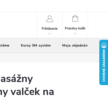
vy
Reklamácie
Vrátenie tovaru
NÁKUPNÝ
KOŠÍK
Prázdny košík
Prihlásenie
stéme
Kurzy SM systém
Moja objednávka
asážny
y valček na