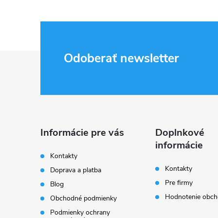
Z
Odoberať newsletter
á
p
ä
Informácie pre vás
Doplnkové
informácie
t
Kontakty
Kontakty
Doprava a platba
i
Pre firmy
Blog
Hodnotenie obc
Obchodné podmienky
e
Podmienky ochrany