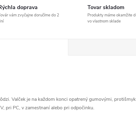
Rýchla doprava
Tovar skladom
ovár vám zvyčajne doručíme do 2
Produkty máme okamžite d
ní
vo vlastnom sklade
hôdzi. Valček je na každom konci opatrený gumovými, protišmyk
TV, pri PC, v zamestnaní alebo pri odpočinku.