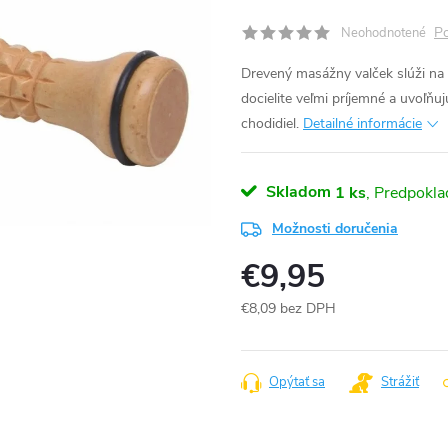
Po
Neohodnotené
Drevený masážny valček slúži n
docielite veľmi príjemné a uvoľ
chodidiel.
Detailné informácie
Skladom
1 ks
Možnosti doručenia
€9,95
€8,09 bez DPH
Jednotková
cena:
Opýtať sa
Strážiť