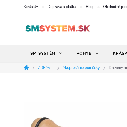
Prejsť
Kontakty
Doprava a platba
Blog
Obchodné po
na
obsah
SM SYSTÉM
POHYB
KRÁS
ZDRAVIE
Akupresúrne pomôcky
Drevený ma
Domov