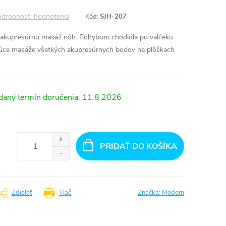
drobnosti hodnotenia
Kód:
SJH-207
a akupresúrnu masáž nôh. Pohybom chodidla po valčeku
ňujúce masáže všetkých akupresúrnych bodov na plôškach
11.8.2026
PRIDAŤ DO KOŠÍKA
Zdieľať
Tlač
Značka:
Modom