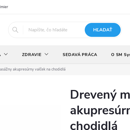
dmienky
Podmienky ochrany osobných údajov
Odstúpenie od zmlu
HĽADAŤ
A
ZDRAVIE
SEDAVÁ PRÁCA
O SM Sy
sážny akupresúrny valček na chodidlá
Drevený m
akupresúrn
chodidlá