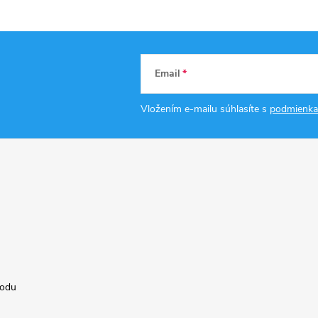
Email
Vložením e-mailu súhlasíte s
podmienka
hodu